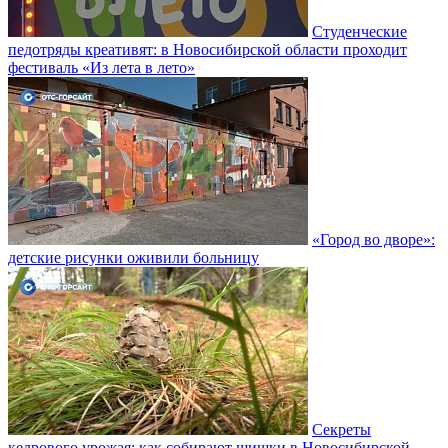
Студенческие
педотряды креативят: в Новосибирской области проходит
фестиваль «Из лета в лето»
«Город во дворе»:
детские рисунки оживили больницу
Секреты
кедрового урожая: как собирают шишки в Новосибирской