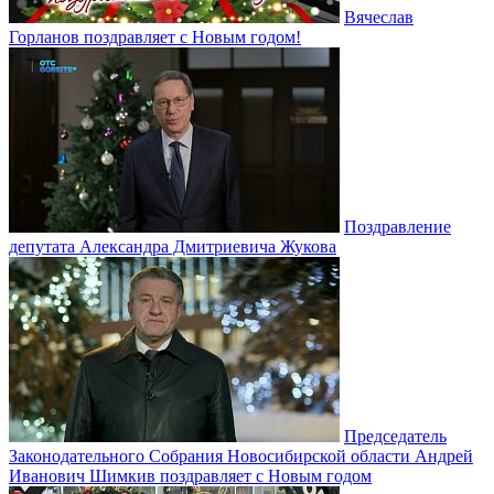
Вячеслав
Горланов поздравляет с Новым годом!
Поздравление
депутата Александра Дмитриевича Жукова
Председатель
Законодательного Собрания Новосибирской области Андрей
Иванович Шимкив поздравляет с Новым годом