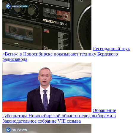
Легендарный звук
«Веги»: в Новосибирске показывают технику Бердского
радиозавода
Обращение
губернатора Новосибирской области перед выборами в
Законодательное собрание VIII созыва