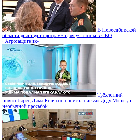
В Новосибирской
области действует программа для участников СВО
«Агрозащитник»
Трёхлетний
новосибирец Дима Квочкин написал письмо Деду Морозу с
необычной просьбой