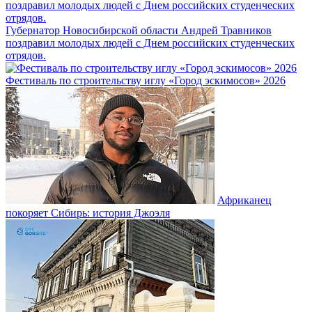
Губернатор Новосибирской области Андрей Травников
поздравил молодых людей с Днем российских студенческих
отрядов.
Фестиваль по строительству иглу «Город эскимосов» 2026
Африканец
покоряет Сибирь: история Джоэля