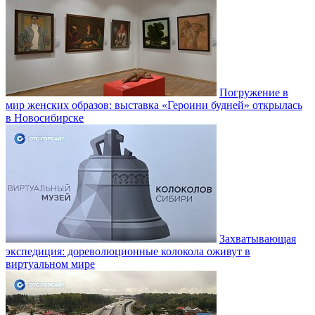
Погружение в
мир женских образов: выставка «Героини будней» открылась
в Новосибирске
Захватывающая
экспедиция: дореволюционные колокола оживут в
виртуальном мире