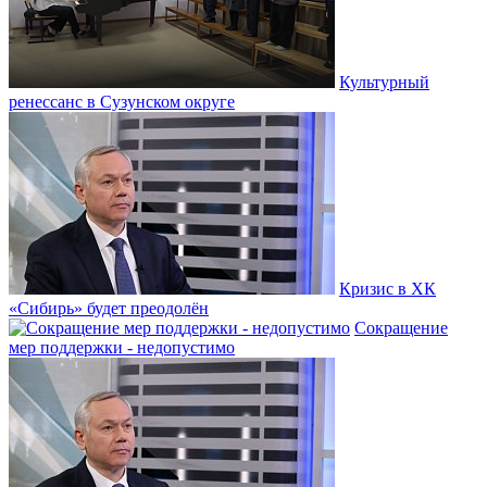
Культурный
ренессанс в Сузунском округе
Кризис в ХК
«Сибирь» будет преодолён
Сокращение
мер поддержки - недопустимо