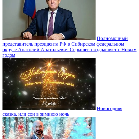
Полномочный
представитель президента РФ в Сибирском федеральном
округе Анатолий Анатольевич Серышев поздравляет с Новым
годом
Новогодняя
сказка, или сон в зимнюю ночь