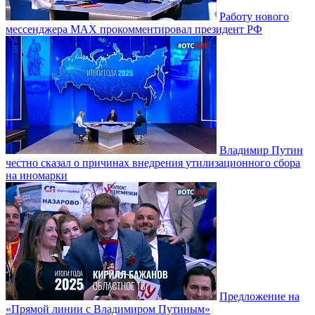
Работу нового
мессенджера MAX прокомментировал президент РФ
Владимир Путин
честно сказал о причинах внедрения утилизационного сбора
на иномарки
Предложение на
«Прямой линии с Владимиром Путиным»