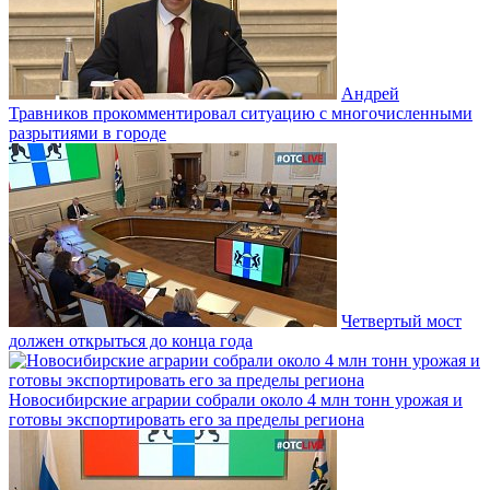
Андрей
Травников прокомментировал ситуацию с многочисленными
разрытиями в городе
Четвертый мост
должен открыться до конца года
Новосибирские аграрии собрали около 4 млн тонн урожая и
готовы экспортировать его за пределы региона