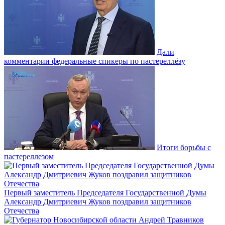
Дали
комментарии федеральные спикеры по пастереллёзу
Итоги борьбы с
пастереллезом
Первый заместитель Председателя Государственной Думы
Александр Дмитриевич Жуков поздравил защитников
Отечества