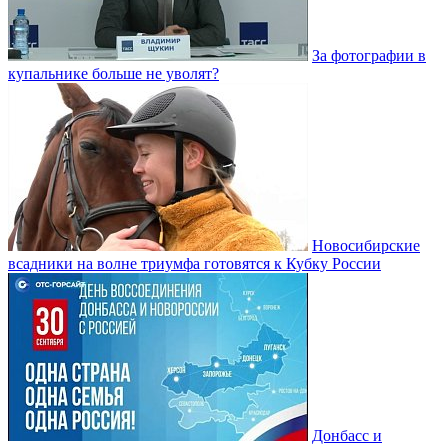
За фотографии в
купальнике больше не уволят?
Новосибирские
всадники на волне триумфа готовятся к Кубку России
Донбасс и