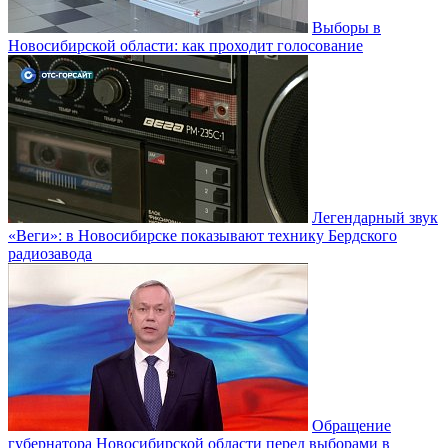
Выборы в
Новосибирской области: как проходит голосование
Легендарный звук
«Веги»: в Новосибирске показывают технику Бердского
радиозавода
Обращение
губернатора Новосибирской области перед выборами в