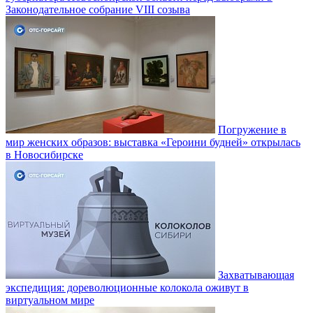
Законодательное собрание VIII созыва
Погружение в
мир женских образов: выставка «Героини будней» открылась
в Новосибирске
Захватывающая
экспедиция: дореволюционные колокола оживут в
виртуальном мире