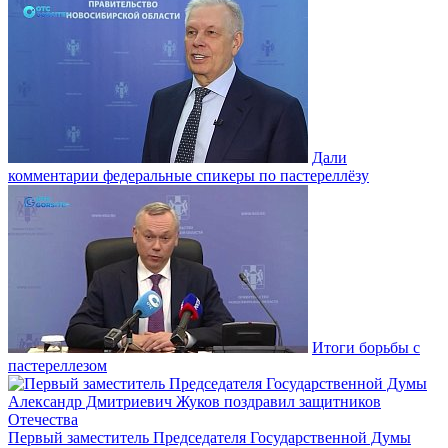
Дали
комментарии федеральные спикеры по пастереллёзу
Итоги борьбы с
пастереллезом
Первый заместитель Председателя Государственной Думы