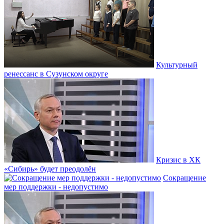
Культурный
ренессанс в Сузунском округе
Кризис в ХК
«Сибирь» будет преодолён
Сокращение
мер поддержки - недопустимо