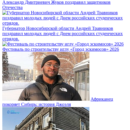
Александр Дмитриевич Жуков поздравил защитников
Отечества
Губернатор Новосибирской области Андрей Травников
поздравил молодых людей с Днем российских студенческих
отрядов.
Фестиваль по строительству иглу «Город эскимосов» 2026
Африканец
покоряет Сибирь: история Джоэля