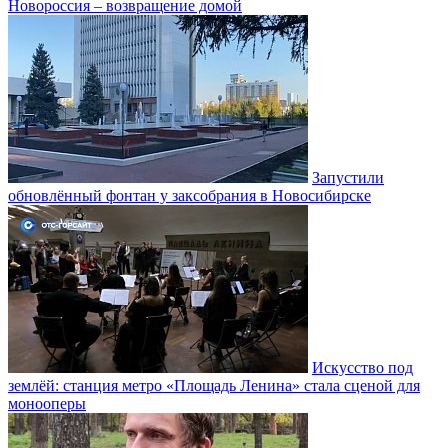
Новороссия – возвращение домой
Запустили
обновлённый фонтан у заксобрания в Новосибирске
Искусство под
землёй: станция метро «Площадь Ленина» стала сценой для
монооперы