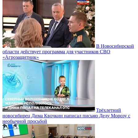
В Новосибирской
области действует программа для участников СВО
«Агрозащитник»
Трёхлетний
новосибирец Дима Квочкин написал письмо Деду Морозу с
необычной просьбой