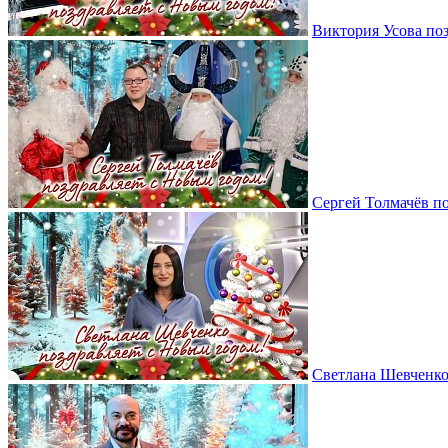
Виктория Усова по
Сергей Толмачёв п
Светлана Шевченко