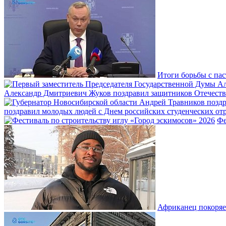
Итоги борьбы с пас
Александр Дмитриевич Жуков поздравил защитников Отечеств
поздравил молодых людей с Днем российских студенческих отр
Фе
Африканец покоряе