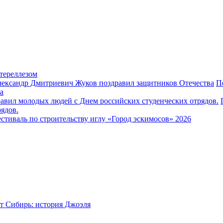
тереллезом
П
а
ядов.
стиваль по строительству иглу «Город эскимосов» 2026
т Сибирь: история Джоэля