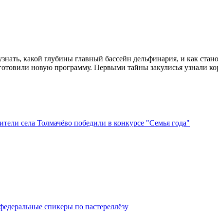
знать, какой глубины главный бассейн дельфинария, и как стан
готовили новую программу. Первыми тайны закулисья узнали к
тели села Толмачёво победили в конкурсе "Семья года"
федеральные спикеры по пастереллёзу