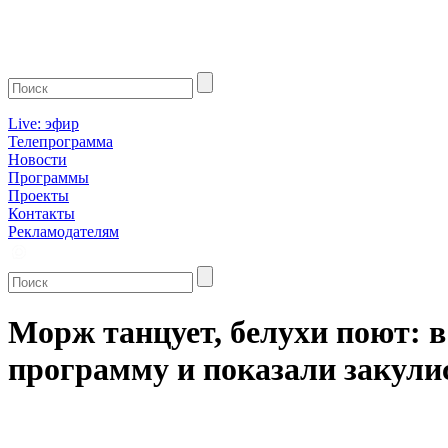
Live: эфир
Телепрограмма
Новости
Программы
Проекты
Контакты
Рекламодателям
Морж танцует, белухи поют: 
программу и показали закул