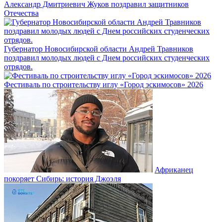
Александр Дмитриевич Жуков поздравил защитников
Отечества
Губернатор Новосибирской области Андрей Травников
поздравил молодых людей с Днем российских студенческих
отрядов.
Фестиваль по строительству иглу «Город эскимосов» 2026
Африканец
покоряет Сибирь: история Джоэля