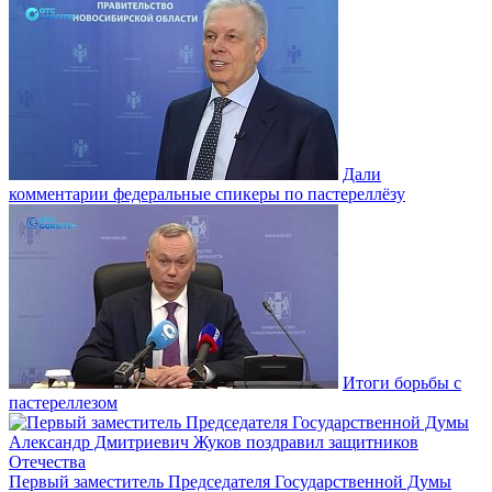
Дали
комментарии федеральные спикеры по пастереллёзу
Итоги борьбы с
пастереллезом
Первый заместитель Председателя Государственной Думы