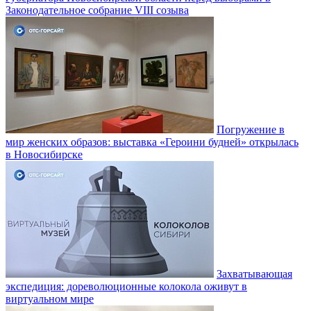
Законодательное собрание VIII созыва
Погружение в
мир женских образов: выставка «Героини будней» открылась
в Новосибирске
Захватывающая
экспедиция: дореволюционные колокола оживут в
виртуальном мире