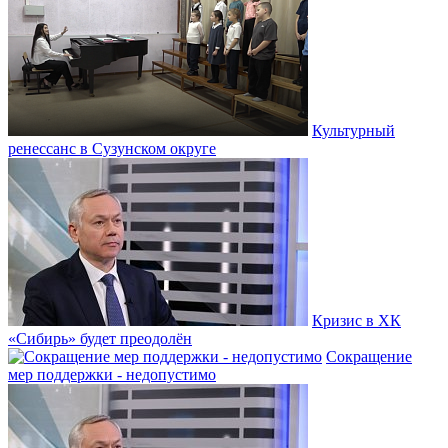
Культурный
ренессанс в Сузунском округе
Кризис в ХК
«Сибирь» будет преодолён
Сокращение
мер поддержки - недопустимо