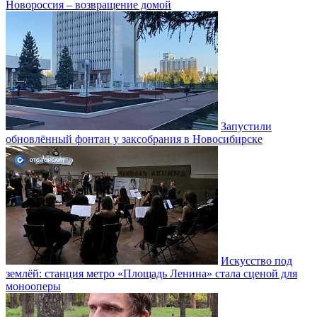
Новороссия – возвращение домой
Запустили
обновлённый фонтан у заксобрания в Новосибирске
Искусство под
землёй: станция метро «Площадь Ленина» стала сценой для
монооперы