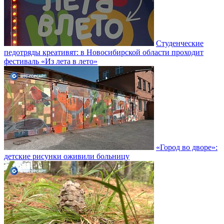
Студенческие
педотряды креативят: в Новосибирской области проходит
фестиваль «Из лета в лето»
«Город во дворе»:
детские рисунки оживили больницу