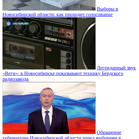
Выборы в
Новосибирской области: как проходит голосование
Легендарный звук
«Веги»: в Новосибирске показывают технику Бердского
радиозавода
Обращение
губернатора Новосибирской области перед выборами в