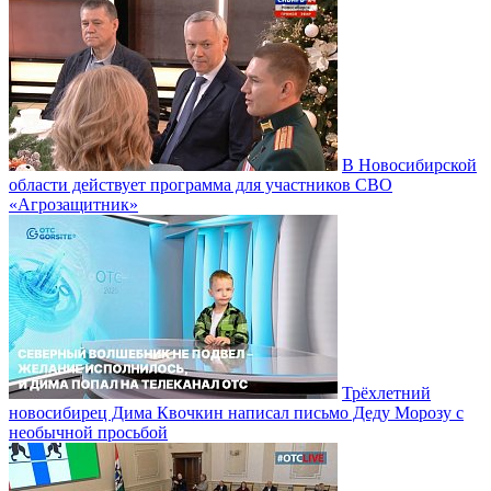
В Новосибирской
области действует программа для участников СВО
«Агрозащитник»
Трёхлетний
новосибирец Дима Квочкин написал письмо Деду Морозу с
необычной просьбой