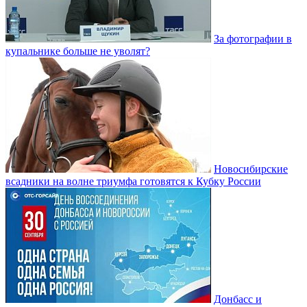
За фотографии в
купальнике больше не уволят?
Новосибирские
всадники на волне триумфа готовятся к Кубку России
Донбасс и