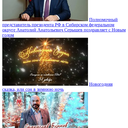
Полномочный
представитель президента РФ в Сибирском федеральном
округе Анатолий Анатольевич Серышев поздравляет с Новым
годом
Новогодняя
сказка, или сон в зимнюю ночь