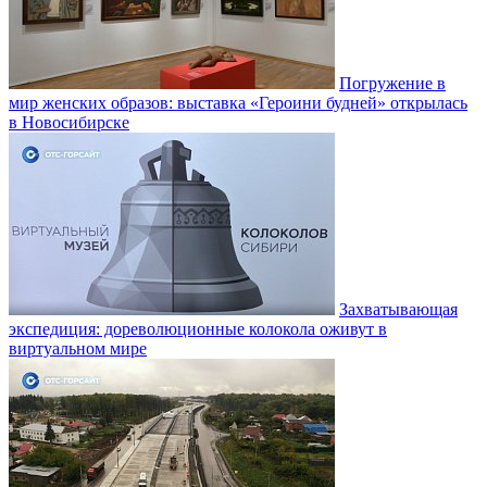
Погружение в
мир женских образов: выставка «Героини будней» открылась
в Новосибирске
Захватывающая
экспедиция: дореволюционные колокола оживут в
виртуальном мире