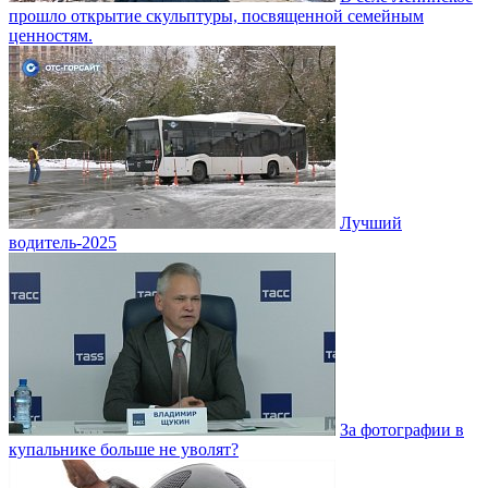
прошло открытие скульптуры, посвященной семейным
ценностям.
Лучший
водитель-2025
За фотографии в
купальнике больше не уволят?