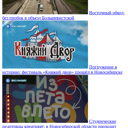
Восточный обход:
без пробок в объезд Большевистской
Погружение в
историю: фестиваль «Княжий двор» прошёл в Новосибирске
Студенческие
педотряды креативят: в Новосибирской области проходит