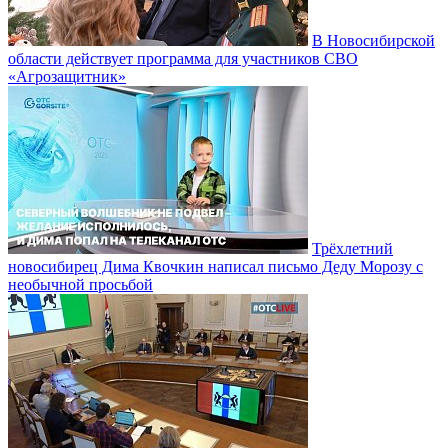
В Новосибирской
области действует программа для участников СВО
«Агрозащитник»
Трёхлетний
новосибирец Дима Квочкин написал письмо Деду Морозу с
необычной просьбой