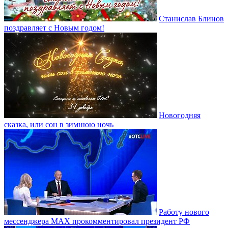
Станислав Блинов
поздравляет с Новым годом!
Новогодняя
сказка, или сон в зимнюю ночь
Работу нового
мессенджера MAX прокомментировал президент РФ