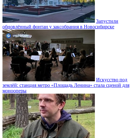
Запустили
обновлённый фонтан у заксобрания в Новосибирске
Искусство под
землёй: станция метро «Площадь Ленина» стала сценой для
монооперы