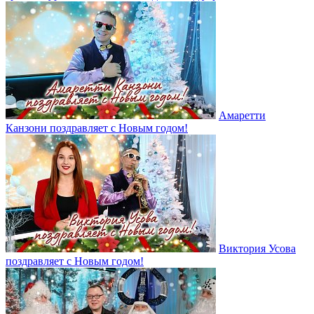
Амаретти
Канзони поздравляет с Новым годом!
Виктория Усова
поздравляет с Новым годом!