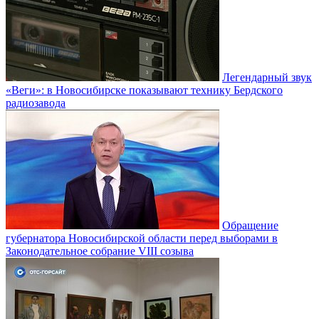
Легендарный звук
«Веги»: в Новосибирске показывают технику Бердского
радиозавода
Обращение
губернатора Новосибирской области перед выборами в
Законодательное собрание VIII созыва