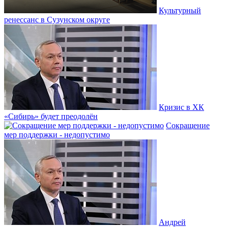
Культурный
ренессанс в Сузунском округе
Кризис в ХК
«Сибирь» будет преодолён
Сокращение
мер поддержки - недопустимо
Андрей