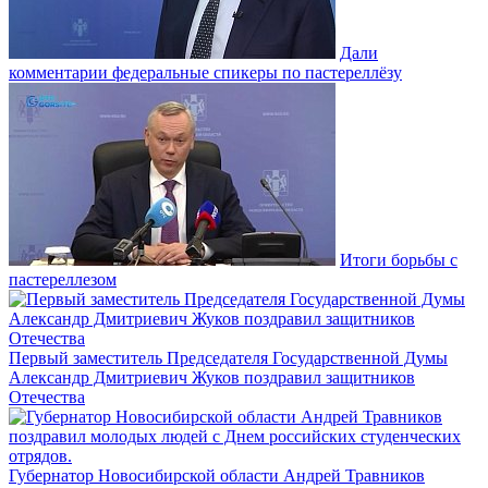
Дали
комментарии федеральные спикеры по пастереллёзу
Итоги борьбы с
пастереллезом
Первый заместитель Председателя Государственной Думы
Александр Дмитриевич Жуков поздравил защитников
Отечества
Губернатор Новосибирской области Андрей Травников