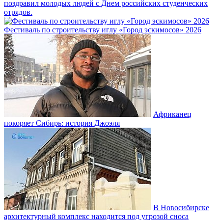
поздравил молодых людей с Днем российских студенческих
отрядов.
Фестиваль по строительству иглу «Город эскимосов» 2026
Африканец
покоряет Сибирь: история Джоэля
В Новосибирске
архитектурный комплекс находится под угрозой сноса