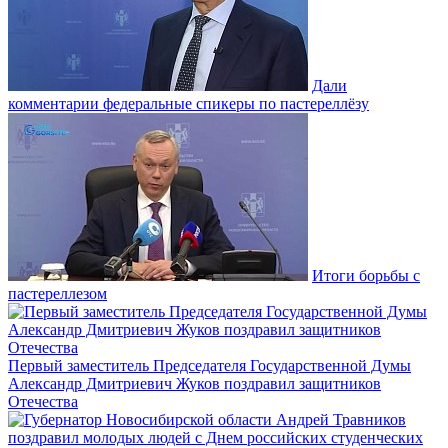
Дали
комментарии федеральные спикеры по пастереллёзу
Итоги борьбы с
пастереллезом
Первый заместитель Председателя Государственной Думы
Александр Дмитриевич Жуков поздравил защитников
Отечества