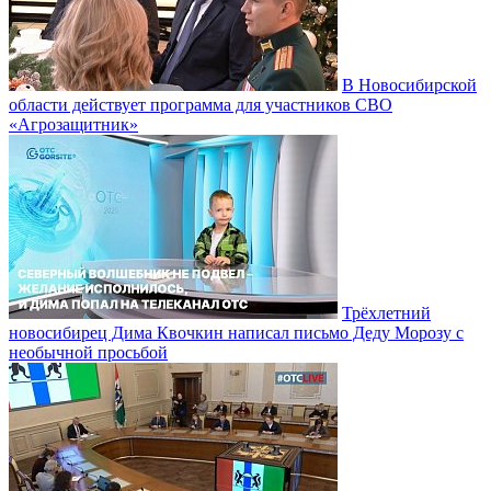
В Новосибирской
области действует программа для участников СВО
«Агрозащитник»
Трёхлетний
новосибирец Дима Квочкин написал письмо Деду Морозу с
необычной просьбой