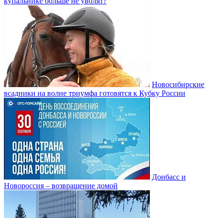
купальнике больше не уволят?
Новосибирские
всадники на волне триумфа готовятся к Кубку России
Донбасс и
Новороссия – возвращение домой