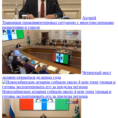
Андрей
Травников прокомментировал ситуацию с многочисленными
разрытиями в городе
Четвертый мост
должен открыться до конца года
Новосибирские аграрии собрали около 4 млн тонн урожая и
готовы экспортировать его за пределы региона