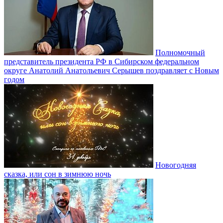
Полномочный
представитель президента РФ в Сибирском федеральном
округе Анатолий Анатольевич Серышев поздравляет с Новым
годом
Новогодняя
сказка, или сон в зимнюю ночь