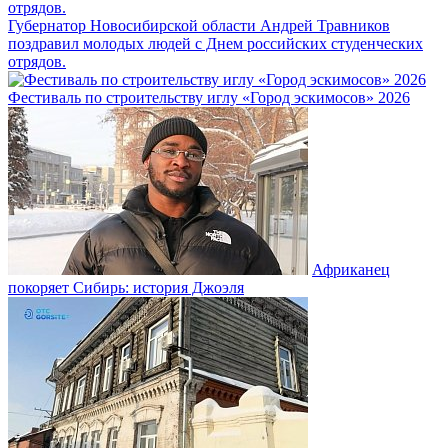
Губернатор Новосибирской области Андрей Травников
поздравил молодых людей с Днем российских студенческих
отрядов.
Фестиваль по строительству иглу «Город эскимосов» 2026
Африканец
покоряет Сибирь: история Джоэля