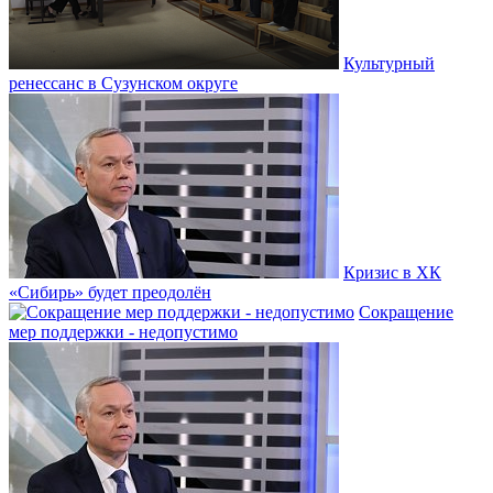
Культурный
ренессанс в Сузунском округе
Кризис в ХК
«Сибирь» будет преодолён
Сокращение
мер поддержки - недопустимо