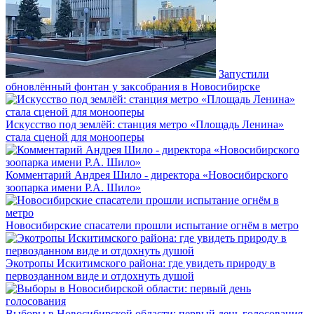
Запустили
обновлённый фонтан у заксобрания в Новосибирске
Искусство под землёй: станция метро «Площадь Ленина»
стала сценой для монооперы
Комментарий Андрея Шило - директора «Новосибирского
зоопарка имени Р.А. Шило»
Новосибирские спасатели прошли испытание огнём в метро
Экотропы Искитимского района: где увидеть природу в
первозданном виде и отдохнуть душой
Выборы в Новосибирской области: первый день голосования