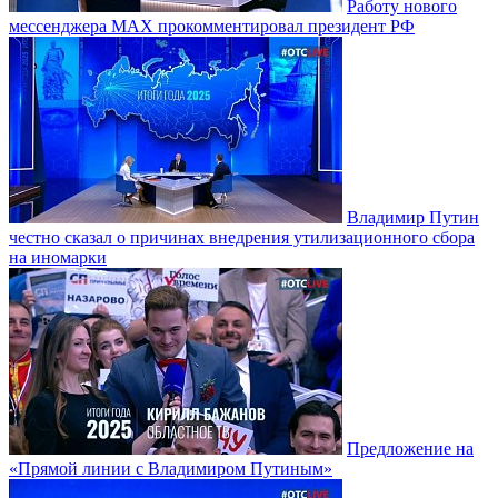
Работу нового
мессенджера MAX прокомментировал президент РФ
Владимир Путин
честно сказал о причинах внедрения утилизационного сбора
на иномарки
Предложение на
«Прямой линии с Владимиром Путиным»