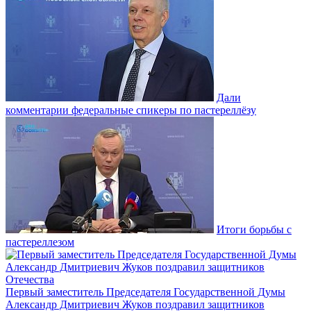
Дали
комментарии федеральные спикеры по пастереллёзу
Итоги борьбы с
пастереллезом
Первый заместитель Председателя Государственной Думы
Александр Дмитриевич Жуков поздравил защитников