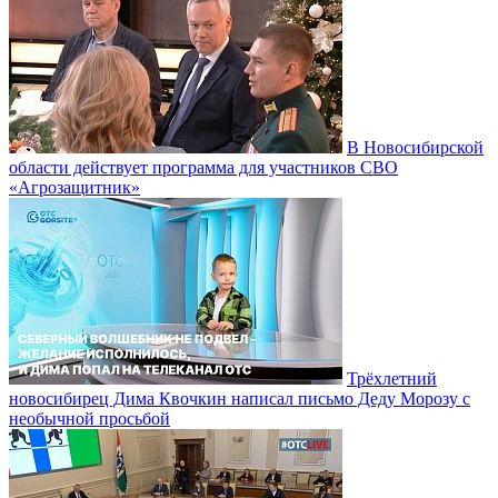
В Новосибирской
области действует программа для участников СВО
«Агрозащитник»
Трёхлетний
новосибирец Дима Квочкин написал письмо Деду Морозу с
необычной просьбой