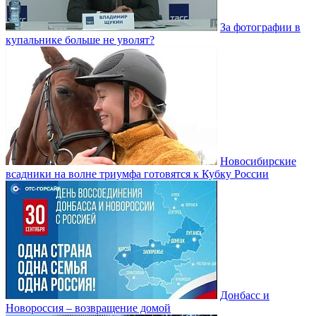
За фотографии в
купальнике больше не уволят?
Новосибирские
всадники на волне триумфа готовятся к Кубку России
Донбасс и
Новороссия – возвращение домой