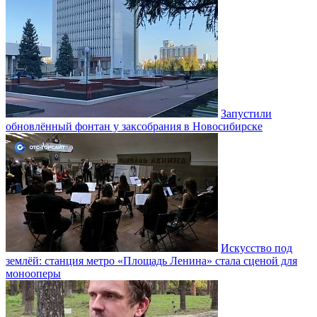
Запустили
обновлённый фонтан у заксобрания в Новосибирске
Искусство под
землёй: станция метро «Площадь Ленина» стала сценой для
монооперы