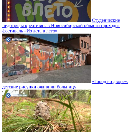
Студенческие
педотряды креативят: в Новосибирской области проходит
фестиваль «Из лета в лето»
«Город во дворе»:
детские рисунки оживили больницу