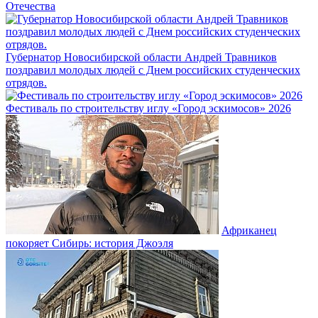
Отечества
Губернатор Новосибирской области Андрей Травников
поздравил молодых людей с Днем российских студенческих
отрядов.
Фестиваль по строительству иглу «Город эскимосов» 2026
Африканец
покоряет Сибирь: история Джоэля