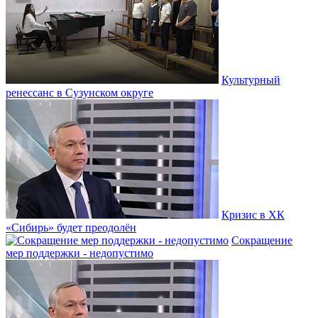
Культурный
ренессанс в Сузунском округе
Кризис в ХК
«Сибирь» будет преодолён
Сокращение
мер поддержки - недопустимо