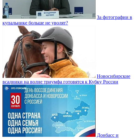
За фотографии в
купальнике больше не уволят?
Новосибирские
всадники на волне триумфа готовятся к Кубку России
Донбасс и