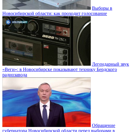
Выборы в
Новосибирской области: как проходит голосование
Легендарный звук
«Веги»: в Новосибирске показывают технику Бердского
радиозавода
Обращение
губернатора Новосибирской области перед выборами в