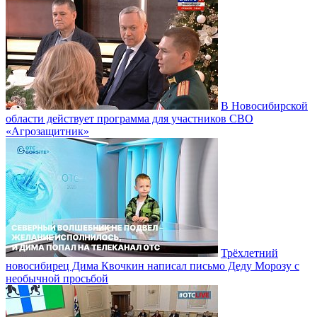
В Новосибирской
области действует программа для участников СВО
«Агрозащитник»
Трёхлетний
новосибирец Дима Квочкин написал письмо Деду Морозу с
необычной просьбой