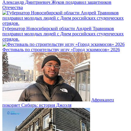
Александр Дмитриевич Жуков поздравил защитников
Отечества
Губернатор Новосибирской области Андрей Травников
поздравил молодых людей с Днем российских студенческих
отрядов.
Фестиваль по строительству иглу «Город эскимосов» 2026
Африканец
покоряет Сибирь: история Джоэля