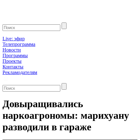
Live: эфир
Телепрограмма
Новости
Программы
Проекты
Контакты
Рекламодателям
Довыращивались
наркоагрономы: марихуану
разводили в гараже