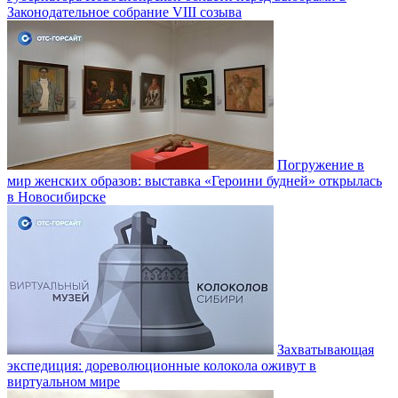
Законодательное собрание VIII созыва
Погружение в
мир женских образов: выставка «Героини будней» открылась
в Новосибирске
Захватывающая
экспедиция: дореволюционные колокола оживут в
виртуальном мире