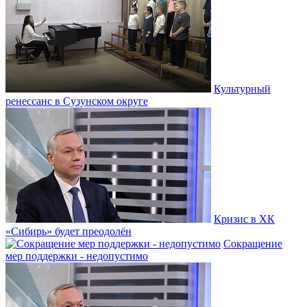
Культурный
ренессанс в Сузунском округе
Кризис в ХК
«Сибирь» будет преодолён
Сокращение
мер поддержки - недопустимо