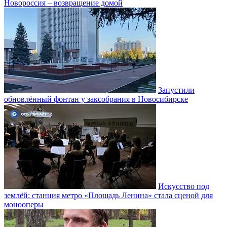
Новороссия – возвращение домой
Запустили
обновлённый фонтан у заксобрания в Новосибирске
Искусство под
землёй: станция метро «Площадь Ленина» стала сценой для
монооперы