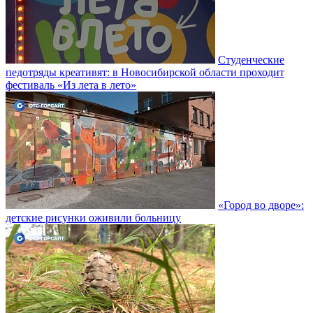
Студенческие
педотряды креативят: в Новосибирской области проходит
фестиваль «Из лета в лето»
«Город во дворе»:
детские рисунки оживили больницу