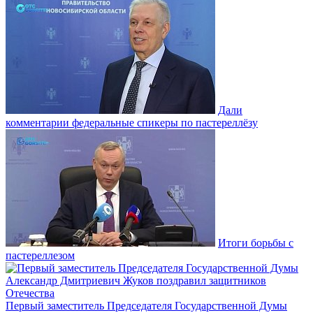
Дали
комментарии федеральные спикеры по пастереллёзу
Итоги борьбы с
пастереллезом
Первый заместитель Председателя Государственной Думы