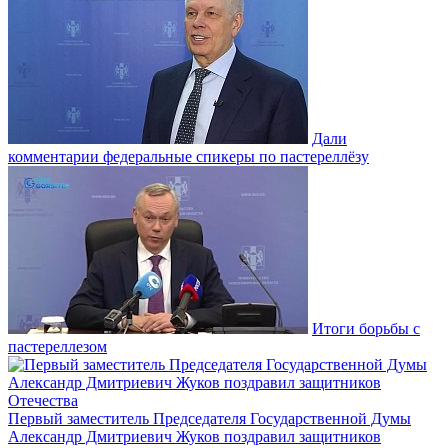
Дали
комментарии федеральные спикеры по пастереллёзу
Итоги борьбы с
пастереллезом
Первый заместитель Председателя Государственной Думы
Александр Дмитриевич Жуков поздравил защитников