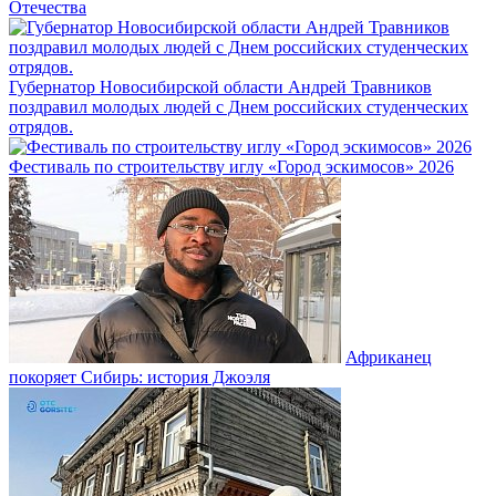
Отечества
Губернатор Новосибирской области Андрей Травников
поздравил молодых людей с Днем российских студенческих
отрядов.
Фестиваль по строительству иглу «Город эскимосов» 2026
Африканец
покоряет Сибирь: история Джоэля