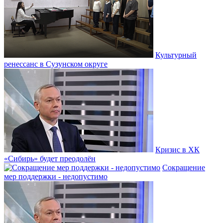
Культурный
ренессанс в Сузунском округе
Кризис в ХК
«Сибирь» будет преодолён
Сокращение
мер поддержки - недопустимо