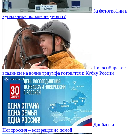
За фотографии в
купальнике больше не уволят?
Новосибирские
всадники на волне триумфа готовятся к Кубку России
Донбасс и
Новороссия – возвращение домой