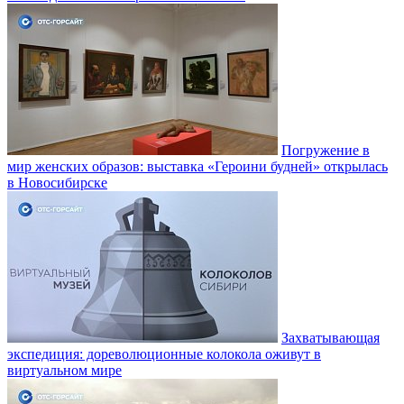
Погружение в
мир женских образов: выставка «Героини будней» открылась
в Новосибирске
Захватывающая
экспедиция: дореволюционные колокола оживут в
виртуальном мире