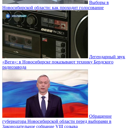
Выборы в
Новосибирской области: как проходит голосование
Легендарный звук
«Веги»: в Новосибирске показывают технику Бердского
радиозавода
Обращение
губернатора Новосибирской области перед выборами в
Законодательное собрание VIII созыва