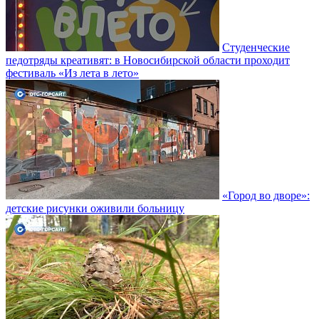
Студенческие
педотряды креативят: в Новосибирской области проходит
фестиваль «Из лета в лето»
«Город во дворе»:
детские рисунки оживили больницу