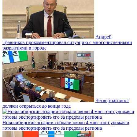
Андрей
Травников прокомментировал ситуацию с многочисленными
разрытиями в городе
Четвертый мост
должен открыться до конца года
Новосибирские аграрии собрали около 4 млн тонн урожая и
готовы экспортировать его за пределы региона