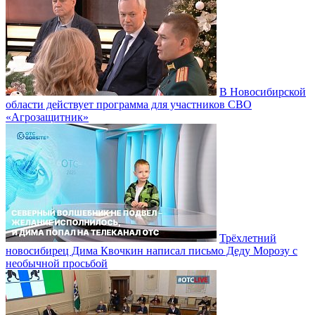
В Новосибирской
области действует программа для участников СВО
«Агрозащитник»
Трёхлетний
новосибирец Дима Квочкин написал письмо Деду Морозу с
необычной просьбой