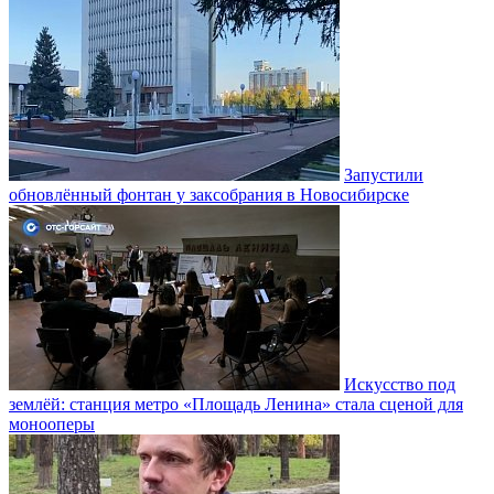
Запустили
обновлённый фонтан у заксобрания в Новосибирске
Искусство под
землёй: станция метро «Площадь Ленина» стала сценой для
монооперы