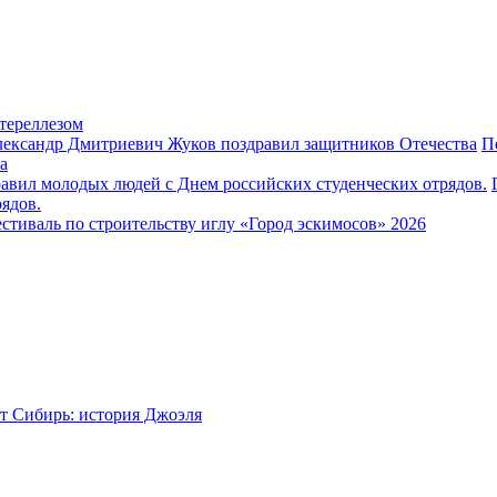
тереллезом
П
а
ядов.
стиваль по строительству иглу «Город эскимосов» 2026
т Сибирь: история Джоэля