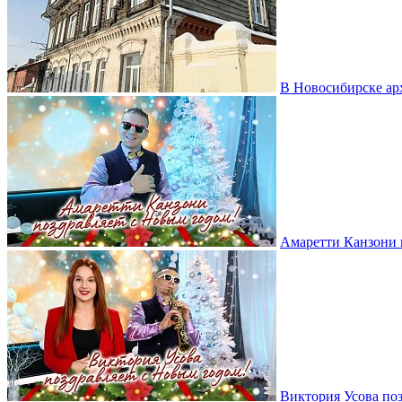
В Новосибирске ар
Амаретти Канзони 
Виктория Усова по