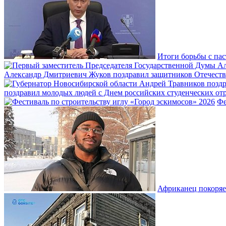
Итоги борьбы с пас
Александр Дмитриевич Жуков поздравил защитников Отечеств
поздравил молодых людей с Днем российских студенческих отр
Фе
Африканец покоряе