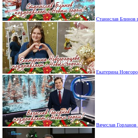
Станислав Блинов 
Екатерина Новгоро
Вячеслав Горланов 