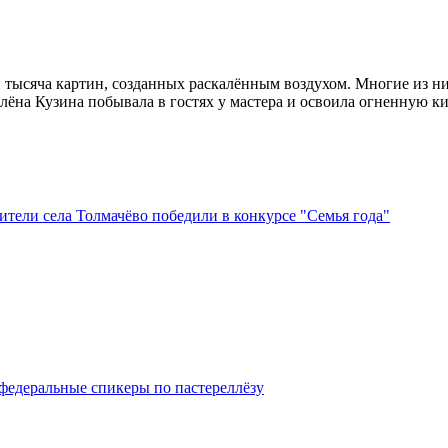
 тысяча картин, созданных раскалённым воздухом. Многие из н
ёна Кузина побывала в гостях у мастера и освоила огненную ки
тели села Толмачёво победили в конкурсе "Семья года"
федеральные спикеры по пастереллёзу