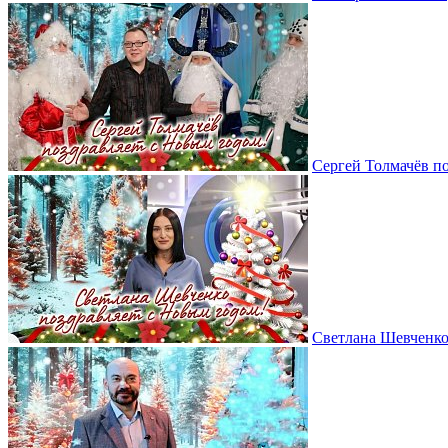
Сергей Толмачёв п
Светлана Шевченко