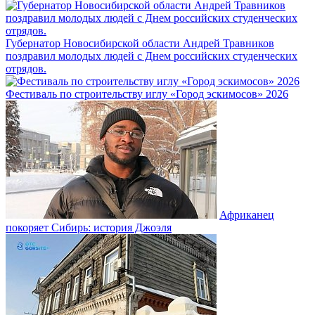
Губернатор Новосибирской области Андрей Травников
поздравил молодых людей с Днем российских студенческих
отрядов.
Фестиваль по строительству иглу «Город эскимосов» 2026
Африканец
покоряет Сибирь: история Джоэля