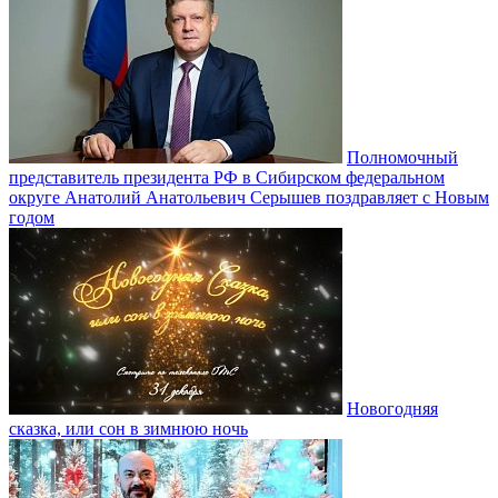
Полномочный
представитель президента РФ в Сибирском федеральном
округе Анатолий Анатольевич Серышев поздравляет с Новым
годом
Новогодняя
сказка, или сон в зимнюю ночь