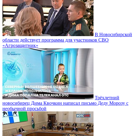
В Новосибирской
области действует программа для участников СВО
«Агрозащитник»
Трёхлетний
новосибирец Дима Квочкин написал письмо Деду Морозу с
необычной просьбой