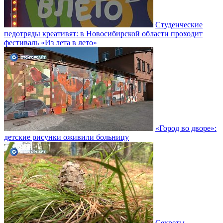
Студенческие
педотряды креативят: в Новосибирской области проходит
фестиваль «Из лета в лето»
«Город во дворе»:
детские рисунки оживили больницу
Секреты