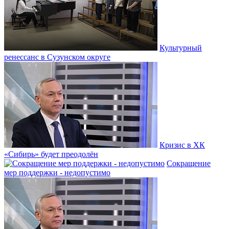
Культурный
ренессанс в Сузунском округе
Кризис в ХК
«Сибирь» будет преодолён
Сокращение
мер поддержки - недопустимо