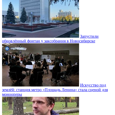
Запустили
обновлённый фонтан у заксобрания в Новосибирске
Искусство под
землёй: станция метро «Площадь Ленина» стала сценой для
монооперы