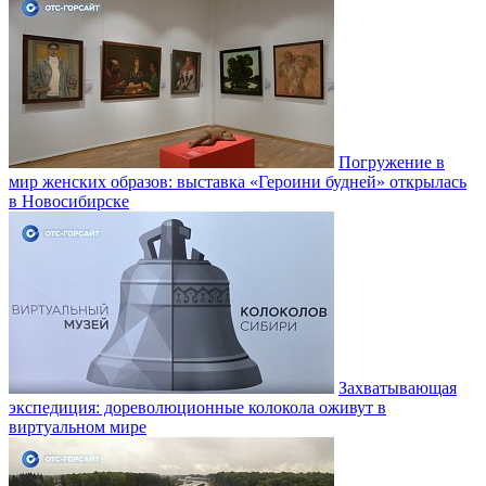
Погружение в
мир женских образов: выставка «Героини будней» открылась
в Новосибирске
Захватывающая
экспедиция: дореволюционные колокола оживут в
виртуальном мире