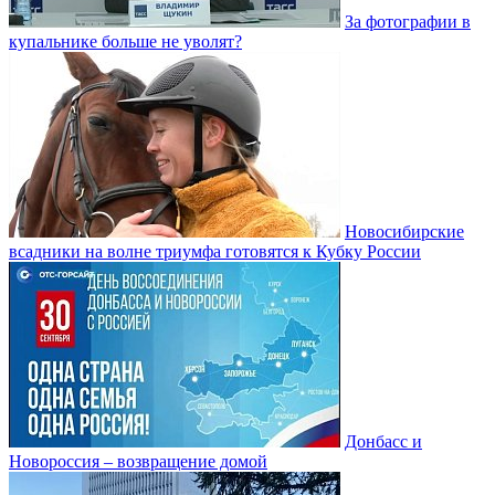
За фотографии в
купальнике больше не уволят?
Новосибирские
всадники на волне триумфа готовятся к Кубку России
Донбасс и
Новороссия – возвращение домой