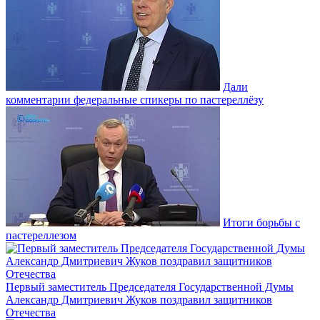
Дали
комментарии федеральные спикеры по пастереллёзу
Итоги борьбы с
пастереллезом
Первый заместитель Председателя Государственной Думы
Александр Дмитриевич Жуков поздравил защитников
Отечества