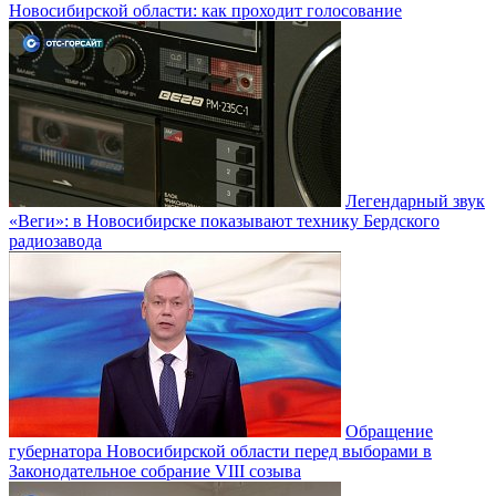
Новосибирской области: как проходит голосование
Легендарный звук
«Веги»: в Новосибирске показывают технику Бердского
радиозавода
Обращение
губернатора Новосибирской области перед выборами в
Законодательное собрание VIII созыва