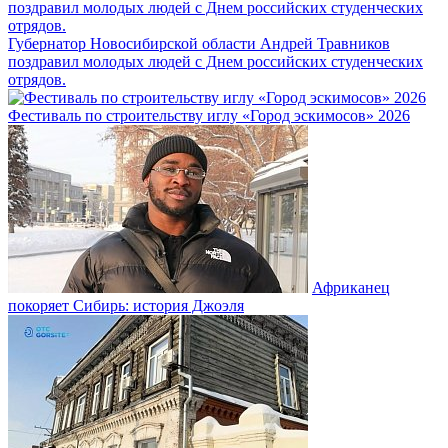
Губернатор Новосибирской области Андрей Травников
поздравил молодых людей с Днем российских студенческих
отрядов.
Фестиваль по строительству иглу «Город эскимосов» 2026
Африканец
покоряет Сибирь: история Джоэля