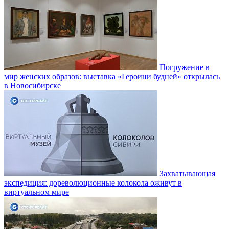
Погружение в
мир женских образов: выставка «Героини будней» открылась
в Новосибирске
Захватывающая
экспедиция: дореволюционные колокола оживут в
виртуальном мире