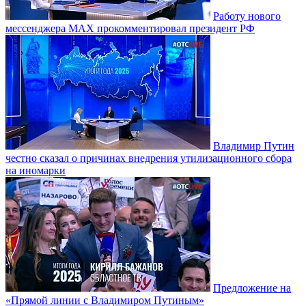
Работу нового
мессенджера MAX прокомментировал президент РФ
Владимир Путин
честно сказал о причинах внедрения утилизационного сбора
на иномарки
Предложение на
«Прямой линии с Владимиром Путиным»