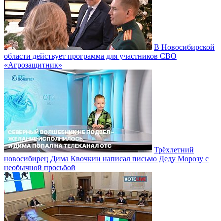
В Новосибирской
области действует программа для участников СВО
«Агрозащитник»
Трёхлетний
новосибирец Дима Квочкин написал письмо Деду Морозу с
необычной просьбой