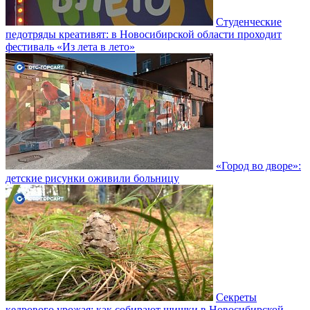
Студенческие
педотряды креативят: в Новосибирской области проходит
фестиваль «Из лета в лето»
«Город во дворе»:
детские рисунки оживили больницу
Секреты
кедрового урожая: как собирают шишки в Новосибирской