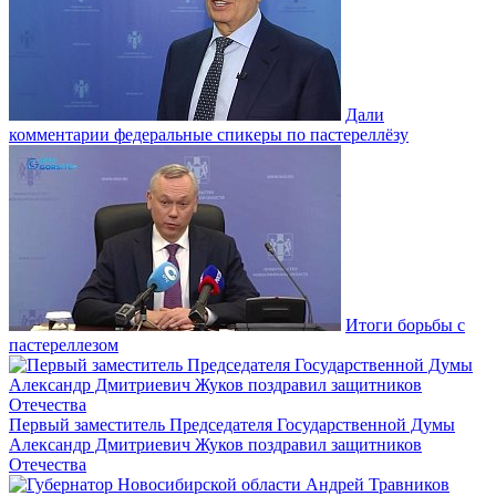
Дали
комментарии федеральные спикеры по пастереллёзу
Итоги борьбы с
пастереллезом
Первый заместитель Председателя Государственной Думы
Александр Дмитриевич Жуков поздравил защитников
Отечества