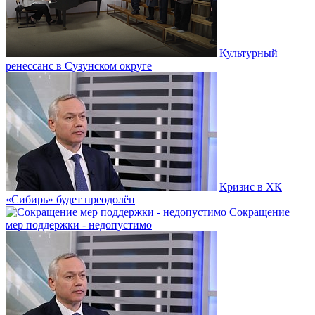
Культурный
ренессанс в Сузунском округе
Кризис в ХК
«Сибирь» будет преодолён
Сокращение
мер поддержки - недопустимо