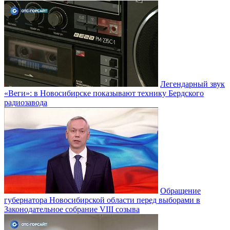
Легендарный звук
«Веги»: в Новосибирске показывают технику Бердского
радиозавода
Обращение
губернатора Новосибирской области перед выборами в
Законодательное собрание VIII созыва