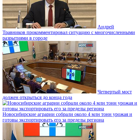
Андрей
Травников прокомментировал ситуацию с многочисленными
разрытиями в городе
Четвертый мост
должен открыться до конца года
Новосибирские аграрии собрали около 4 млн тонн урожая и
готовы экспортировать его за пределы региона