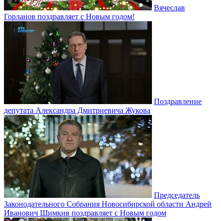
Вячеслав
Горланов поздравляет с Новым годом!
Поздравление
депутата Александра Дмитриевича Жукова
Председатель
Законодательного Собрания Новосибирской области Андрей
Иванович Шимкив поздравляет с Новым годом