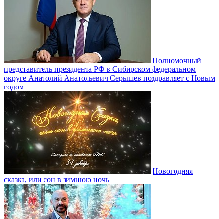
Полномочный
представитель президента РФ в Сибирском федеральном
округе Анатолий Анатольевич Серышев поздравляет с Новым
годом
Новогодняя
сказка, или сон в зимнюю ночь