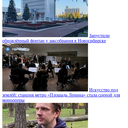
Запустили
обновлённый фонтан у заксобрания в Новосибирске
Искусство под
землёй: станция метро «Площадь Ленина» стала сценой для
монооперы