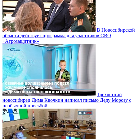
В Новосибирской
области действует программа для участников СВО
«Агрозащитник»
Трёхлетний
новосибирец Дима Квочкин написал письмо Деду Морозу с
необычной просьбой