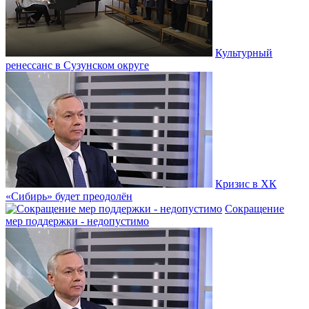
Культурный
ренессанс в Сузунском округе
Кризис в ХК
«Сибирь» будет преодолён
Сокращение
мер поддержки - недопустимо