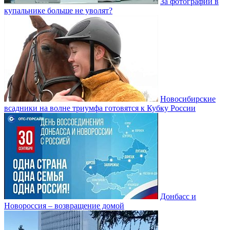
За фотографии в
купальнике больше не уволят?
Новосибирские
всадники на волне триумфа готовятся к Кубку России
Донбасс и
Новороссия – возвращение домой