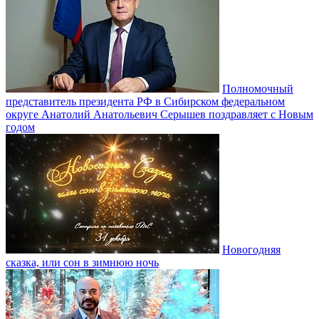
Полномочный
представитель президента РФ в Сибирском федеральном
округе Анатолий Анатольевич Серышев поздравляет с Новым
годом
Новогодняя
сказка, или сон в зимнюю ночь