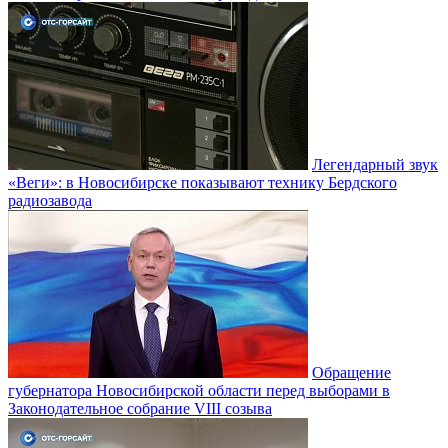
Легендарный звук
«Веги»: в Новосибирске показывают технику Бердского
радиозавода
Обращение
губернатора Новосибирской области перед выборами в
Законодательное собрание VIII созыва