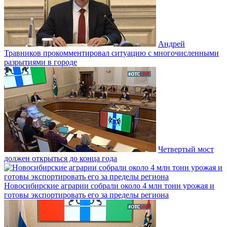
Андрей
Травников прокомментировал ситуацию с многочисленными
разрытиями в городе
Четвертый мост
должен открыться до конца года
Новосибирские аграрии собрали около 4 млн тонн урожая и
готовы экспортировать его за пределы региона