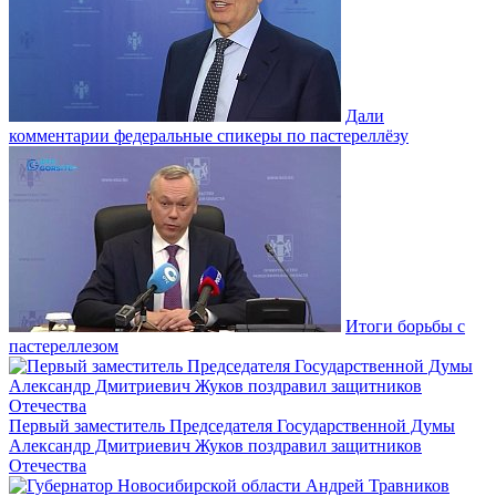
Дали
комментарии федеральные спикеры по пастереллёзу
Итоги борьбы с
пастереллезом
Первый заместитель Председателя Государственной Думы
Александр Дмитриевич Жуков поздравил защитников
Отечества