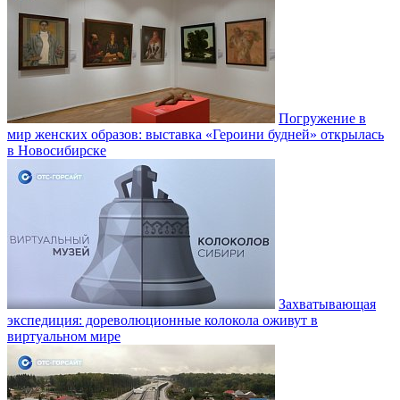
Погружение в
мир женских образов: выставка «Героини будней» открылась
в Новосибирске
Захватывающая
экспедиция: дореволюционные колокола оживут в
виртуальном мире