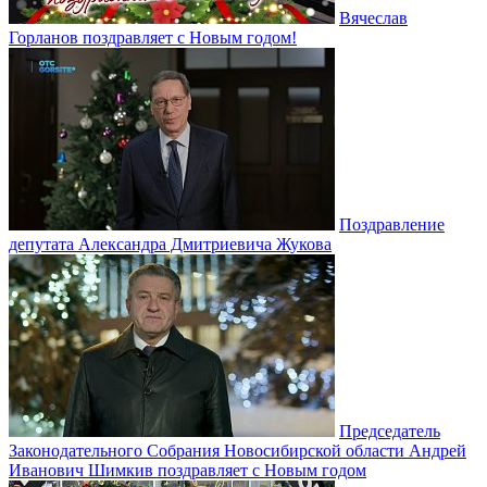
Вячеслав
Горланов поздравляет с Новым годом!
Поздравление
депутата Александра Дмитриевича Жукова
Председатель
Законодательного Собрания Новосибирской области Андрей
Иванович Шимкив поздравляет с Новым годом