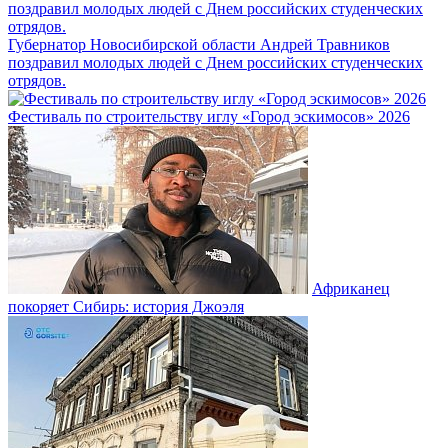
Губернатор Новосибирской области Андрей Травников
поздравил молодых людей с Днем российских студенческих
отрядов.
Фестиваль по строительству иглу «Город эскимосов» 2026
Африканец
покоряет Сибирь: история Джоэля