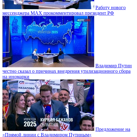
Работу нового
мессенджера MAX прокомментировал президент РФ
Владимир Путин
честно сказал о причинах внедрения утилизационного сбора
на иномарки
Предложение на
«Прямой линии с Владимиром Путиным»