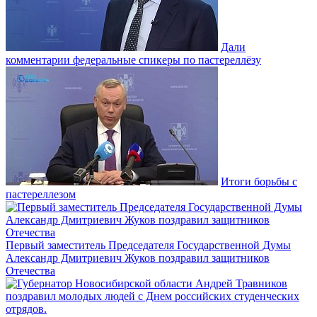
Дали
комментарии федеральные спикеры по пастереллёзу
Итоги борьбы с
пастереллезом
Первый заместитель Председателя Государственной Думы
Александр Дмитриевич Жуков поздравил защитников
Отечества