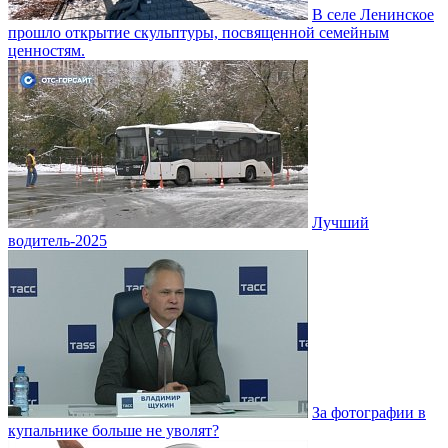
В селе Ленинское
прошло открытие скульптуры, посвященной семейным
ценностям.
Лучший
водитель-2025
За фотографии в
купальнике больше не уволят?