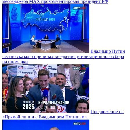
мессенджера MAX прокомментировал президент РФ
Владимир Путин
честно сказал о причинах внедрения утилизационного сбора
на иномарки
Предложение на
«Прямой линии с Владимиром Путиным»