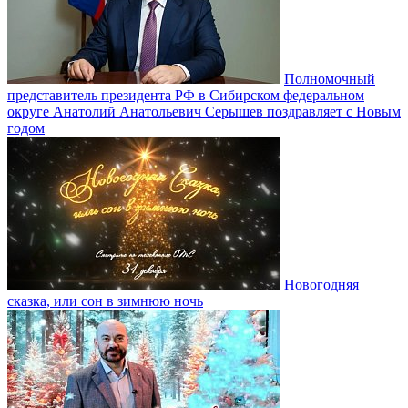
Полномочный
представитель президента РФ в Сибирском федеральном
округе Анатолий Анатольевич Серышев поздравляет с Новым
годом
Новогодняя
сказка, или сон в зимнюю ночь