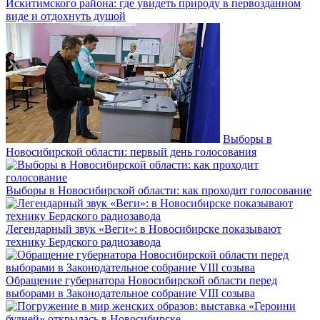
Искитимского района: где увидеть природу в первозданном
виде и отдохнуть душой
Выборы в
Новосибирской области: первый день голосования
Выборы в Новосибирской области: как проходит голосование
Легендарный звук «Веги»: в Новосибирске показывают
технику Бердского радиозавода
Обращение губернатора Новосибирской области перед
выборами в Законодательное собрание VIII созыва