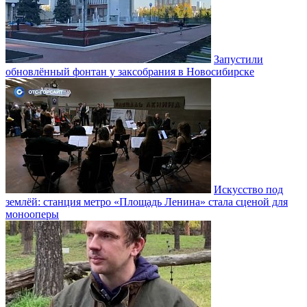
Запустили
обновлённый фонтан у заксобрания в Новосибирске
Искусство под
землёй: станция метро «Площадь Ленина» стала сценой для
монооперы