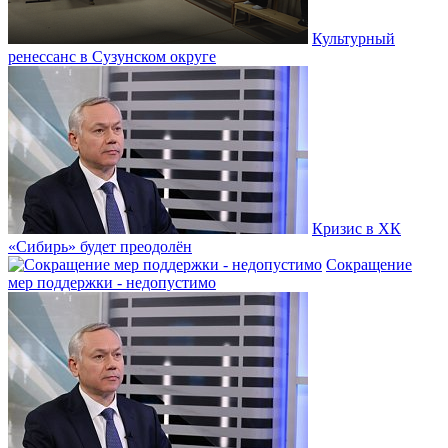
Культурный
ренессанс в Сузунском округе
Кризис в ХК
«Сибирь» будет преодолён
Сокращение
мер поддержки - недопустимо