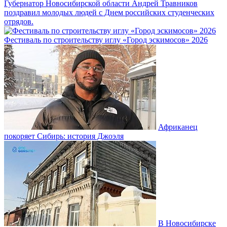
Губернатор Новосибирской области Андрей Травников
поздравил молодых людей с Днем российских студенческих
отрядов.
Фестиваль по строительству иглу «Город эскимосов» 2026
Африканец
покоряет Сибирь: история Джоэля
В Новосибирске