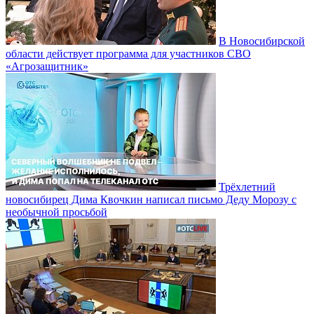
В Новосибирской
области действует программа для участников СВО
«Агрозащитник»
Трёхлетний
новосибирец Дима Квочкин написал письмо Деду Морозу с
необычной просьбой