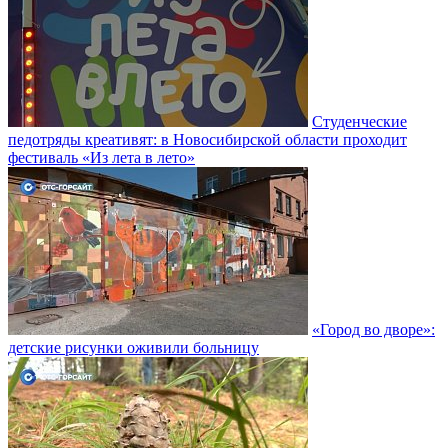
Студенческие
педотряды креативят: в Новосибирской области проходит
фестиваль «Из лета в лето»
«Город во дворе»:
детские рисунки оживили больницу