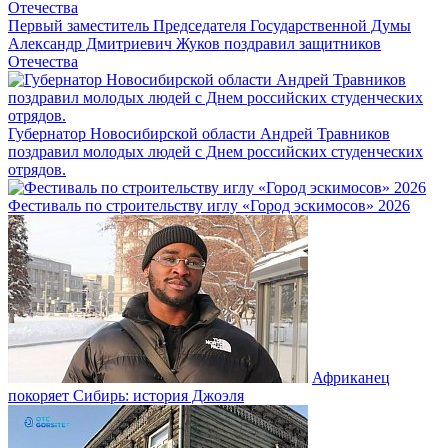
Первый заместитель Председателя Государственной Думы
Александр Дмитриевич Жуков поздравил защитников
Отечества
Губернатор Новосибирской области Андрей Травников
поздравил молодых людей с Днем российских студенческих
отрядов.
Фестиваль по строительству иглу «Город эскимосов» 2026
Африканец
покоряет Сибирь: история Джоэля