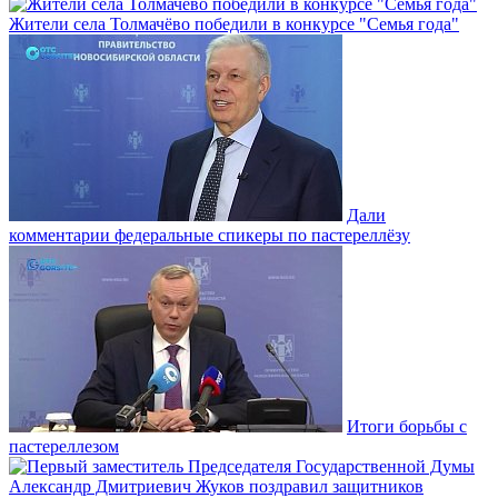
Жители села Толмачёво победили в конкурсе "Семья года"
Дали
комментарии федеральные спикеры по пастереллёзу
Итоги борьбы с
пастереллезом