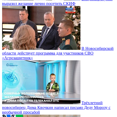
выразил желание лично посетить СКИФ
В Новосибирской
области действует программа для участников СВО
«Агрозащитник»
Трёхлетний
новосибирец Дима Квочкин написал письмо Деду Морозу с
необычной просьбой