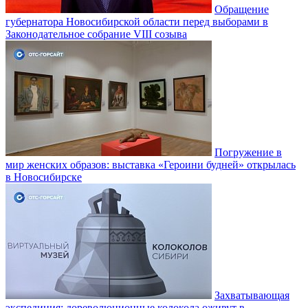
Обращение
губернатора Новосибирской области перед выборами в
Законодательное собрание VIII созыва
Погружение в
мир женских образов: выставка «Героини будней» открылась
в Новосибирске
Захватывающая
экспедиция: дореволюционные колокола оживут в