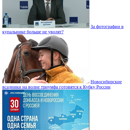
За фотографии в
купальнике больше не уволят?
Новосибирские
всадники на волне триумфа готовятся к Кубку России