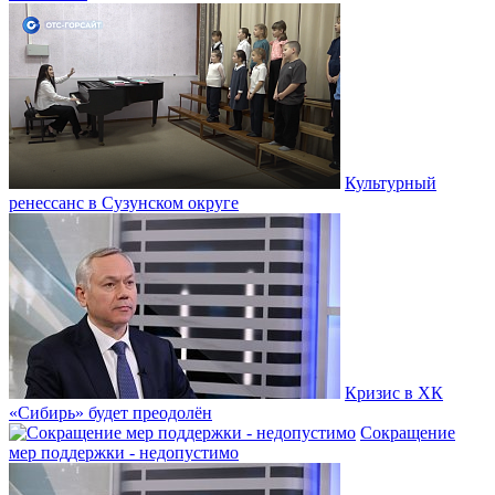
Культурный
ренессанс в Сузунском округе
Кризис в ХК
«Сибирь» будет преодолён
Сокращение
мер поддержки - недопустимо