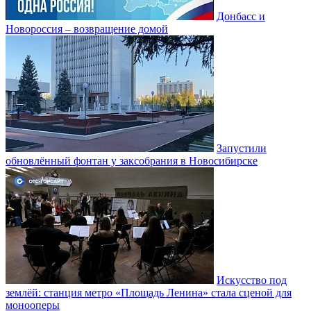
Донбасс и
Новороссия – возвращение домой
Запустили
обновлённый фонтан у заксобрания в Новосибирске
Искусство под
землёй: станция метро «Площадь Ленина» стала сценой для
монооперы