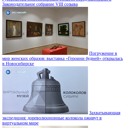
Законодательное собрание VIII созыва
Погружение в
мир женских образов: выставка «Героини будней» открылась
в Новосибирске
Захватывающая
экспедиция: дореволюционные колокола оживут в
виртуальном мире