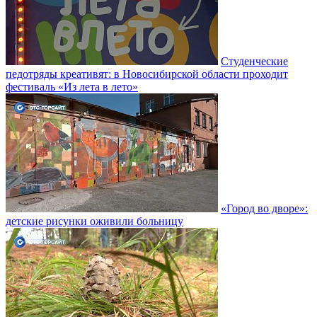
Студенческие
педотряды креативят: в Новосибирской области проходит
фестиваль «Из лета в лето»
«Город во дворе»:
детские рисунки оживили больницу