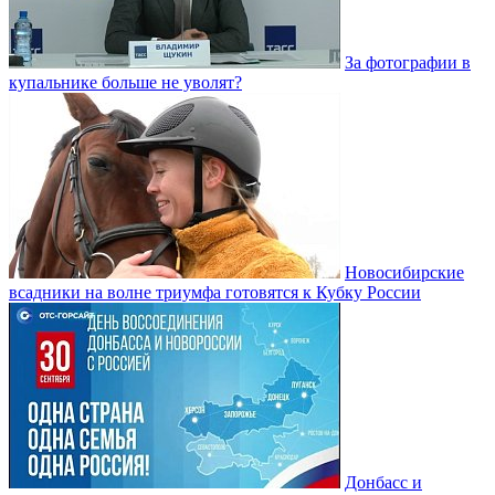
За фотографии в
купальнике больше не уволят?
Новосибирские
всадники на волне триумфа готовятся к Кубку России
Донбасс и