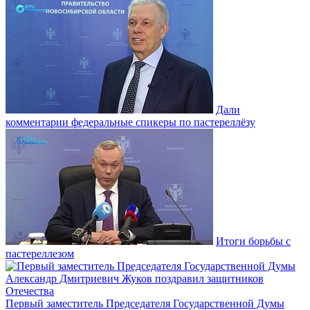
Дали
комментарии федеральные спикеры по пастереллёзу
Итоги борьбы с
пастереллезом
Первый заместитель Председателя Государственной Думы