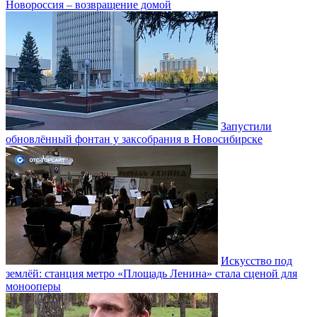
Новороссия – возвращение домой
Запустили
обновлённый фонтан у заксобрания в Новосибирске
Искусство под
землёй: станция метро «Площадь Ленина» стала сценой для
монооперы