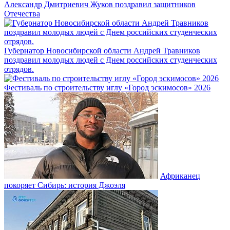
Александр Дмитриевич Жуков поздравил защитников
Отечества
Губернатор Новосибирской области Андрей Травников
поздравил молодых людей с Днем российских студенческих
отрядов.
Фестиваль по строительству иглу «Город эскимосов» 2026
Африканец
покоряет Сибирь: история Джоэля