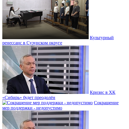
Культурный
ренессанс в Сузунском округе
Кризис в ХК
«Сибирь» будет преодолён
Сокращение
мер поддержки - недопустимо