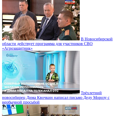
В Новосибирской
области действует программа для участников СВО
«Агрозащитник»
Трёхлетний
новосибирец Дима Квочкин написал письмо Деду Морозу с
необычной просьбой