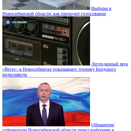
Выборы в
Новосибирской области: как проходит голосование
Легендарный звук
«Веги»: в Новосибирске показывают технику Бердского
радиозавода
Обращение
губернатора Новосибирской области перед выборами в