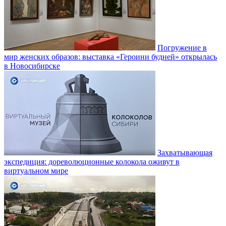
Погружение в
мир женских образов: выставка «Героини будней» открылась
в Новосибирске
Захватывающая
экспедиция: дореволюционные колокола оживут в
виртуальном мире