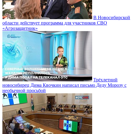
В Новосибирской
области действует программа для участников СВО
«Агрозащитник»
Трёхлетний
новосибирец Дима Квочкин написал письмо Деду Морозу с
необычной просьбой