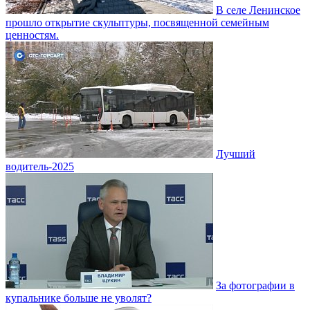
В селе Ленинское
прошло открытие скульптуры, посвященной семейным
ценностям.
Лучший
водитель-2025
За фотографии в
купальнике больше не уволят?