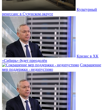
Культурный
ренессанс в Сузунском округе
Кризис в ХК
«Сибирь» будет преодолён
Сокращение
мер поддержки - недопустимо