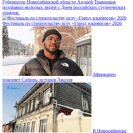
Губернатор Новосибирской области Андрей Травников
поздравил молодых людей с Днем российских студенческих
отрядов.
Фестиваль по строительству иглу «Город эскимосов» 2026
Африканец
покоряет Сибирь: история Джоэля
В Новосибирске