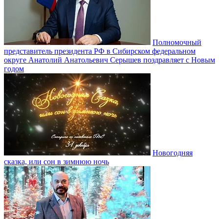
Полномочный
представитель президента РФ в Сибирском федеральном
округе Анатолий Анатольевич Серышев поздравляет с Новым
годом
Новогодняя
сказка, или сон в зимнюю ночь