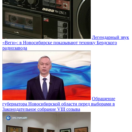
Легендарный звук
«Веги»: в Новосибирске показывают технику Бердского
радиозавода
Обращение
губернатора Новосибирской области перед выборами в
Законодательное собрание VIII созыва