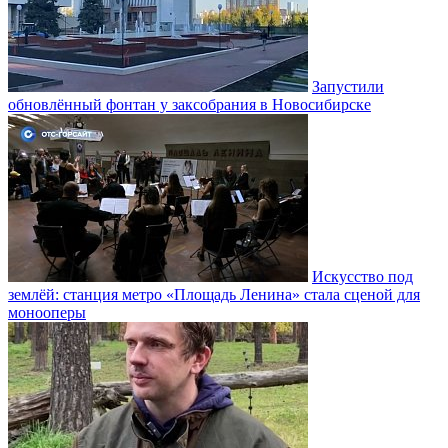
Запустили
обновлённый фонтан у заксобрания в Новосибирске
Искусство под
землёй: станция метро «Площадь Ленина» стала сценой для
монооперы