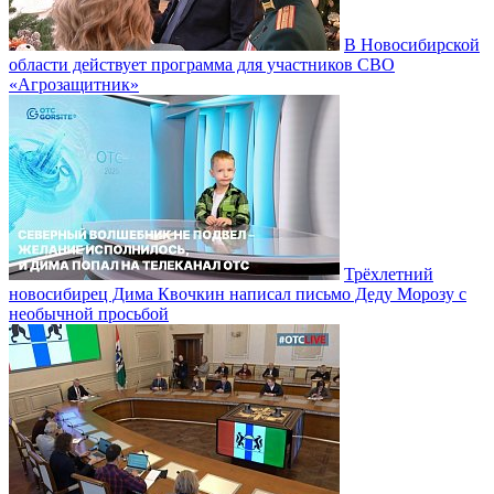
В Новосибирской
области действует программа для участников СВО
«Агрозащитник»
Трёхлетний
новосибирец Дима Квочкин написал письмо Деду Морозу с
необычной просьбой