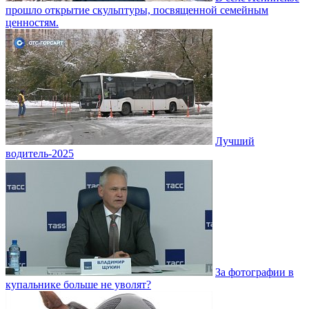
прошло открытие скульптуры, посвященной семейным
ценностям.
Лучший
водитель-2025
За фотографии в
купальнике больше не уволят?