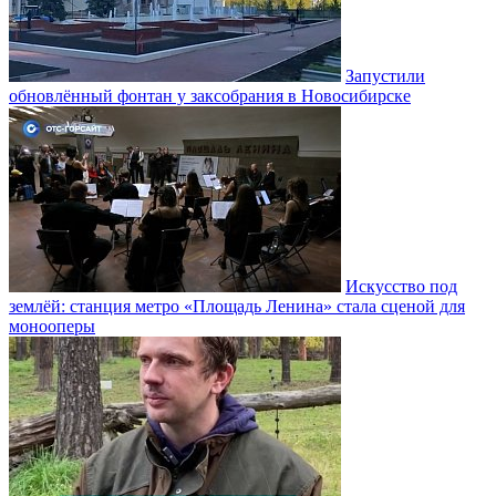
Запустили
обновлённый фонтан у заксобрания в Новосибирске
Искусство под
землёй: станция метро «Площадь Ленина» стала сценой для
монооперы