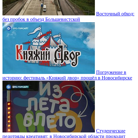
Восточный обход:
без пробок в объезд Большевистской
Погружение в
историю: фестиваль «Княжий двор» прошёл в Новосибирске
Студенческие
педотряды креативят: в Новосибирской области проходит