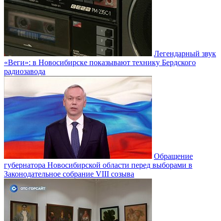
Легендарный звук
«Веги»: в Новосибирске показывают технику Бердского
радиозавода
Обращение
губернатора Новосибирской области перед выборами в
Законодательное собрание VIII созыва