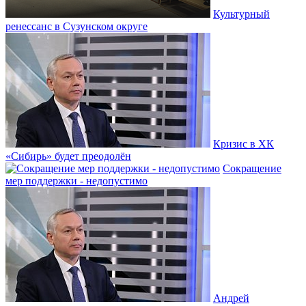
Культурный
ренессанс в Сузунском округе
Кризис в ХК
«Сибирь» будет преодолён
Сокращение
мер поддержки - недопустимо
Андрей