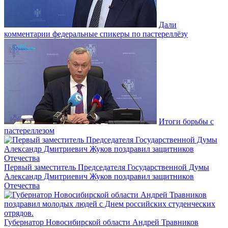
Дали
комментарии федеральные спикеры по пастереллёзу
Итоги борьбы с
пастереллезом
Первый заместитель Председателя Государственной Думы
Александр Дмитриевич Жуков поздравил защитников
Отечества
Губернатор Новосибирской области Андрей Травников