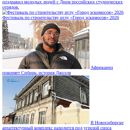
поздравил молодых людей с Днем российских студенческих
отрядов.
Фестиваль по строительству иглу «Город эскимосов» 2026
Африканец
покоряет Сибирь: история Джоэля
В Новосибирске
архитектурный комплекс находится под угрозой сноса