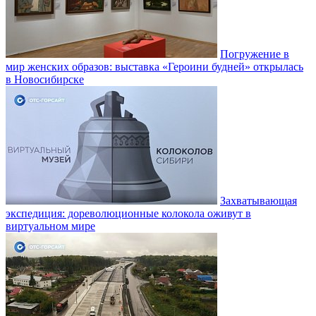
Погружение в
мир женских образов: выставка «Героини будней» открылась
в Новосибирске
Захватывающая
экспедиция: дореволюционные колокола оживут в
виртуальном мире