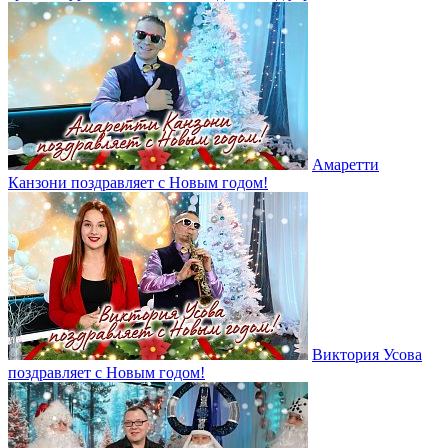
Амаретти
Канзони поздравляет с Новым годом!
Виктория Усова
поздравляет с Новым годом!