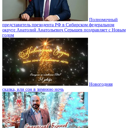
Полномочный
представитель президента РФ в Сибирском федеральном
округе Анатолий Анатольевич Серышев поздравляет с Новым
годом
Новогодняя
сказка, или сон в зимнюю ночь