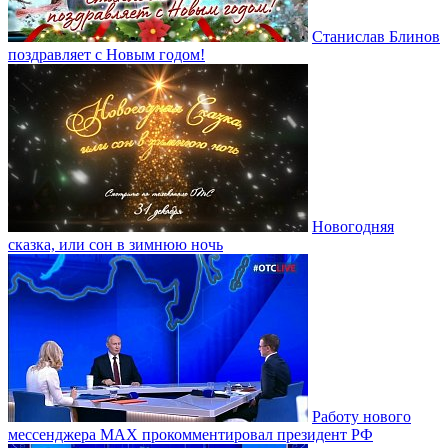
Станислав Блинов
поздравляет с Новым годом!
Новогодняя
сказка, или сон в зимнюю ночь
Работу нового
мессенджера MAX прокомментировал президент РФ