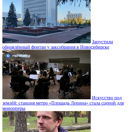
Запустили
обновлённый фонтан у заксобрания в Новосибирске
Искусство под
землёй: станция метро «Площадь Ленина» стала сценой для
монооперы