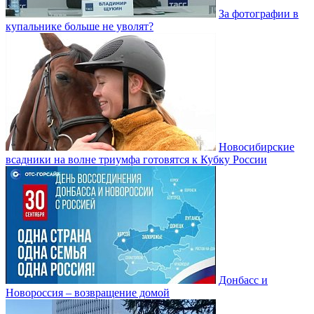
За фотографии в
купальнике больше не уволят?
Новосибирские
всадники на волне триумфа готовятся к Кубку России
Донбасс и
Новороссия – возвращение домой