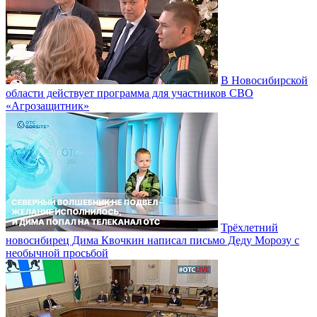
В Новосибирской
области действует программа для участников СВО
«Агрозащитник»
Трёхлетний
новосибирец Дима Квочкин написал письмо Деду Морозу с
необычной просьбой