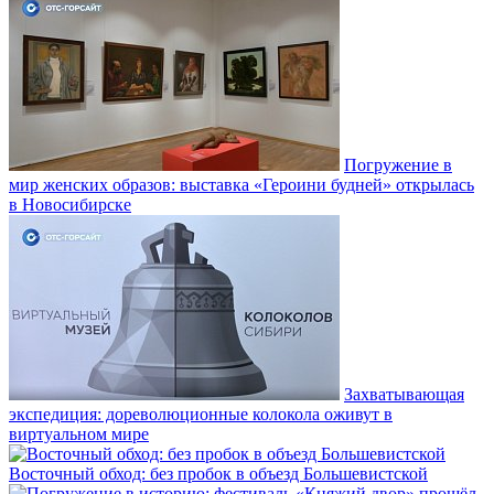
Погружение в
мир женских образов: выставка «Героини будней» открылась
в Новосибирске
Захватывающая
экспедиция: дореволюционные колокола оживут в
виртуальном мире
Восточный обход: без пробок в объезд Большевистской