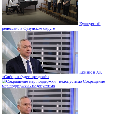
Культурный
ренессанс в Сузунском округе
Кризис в ХК
«Сибирь» будет преодолён
Сокращение
мер поддержки - недопустимо