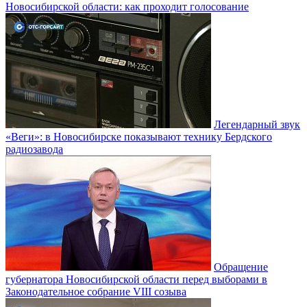
Новосибирской области: как проходит голосование
Легендарный звук
«Веги»: в Новосибирске показывают технику Бердского
радиозавода
Обращение
губернатора Новосибирской области перед выборами в
Законодательное собрание VIII созыва