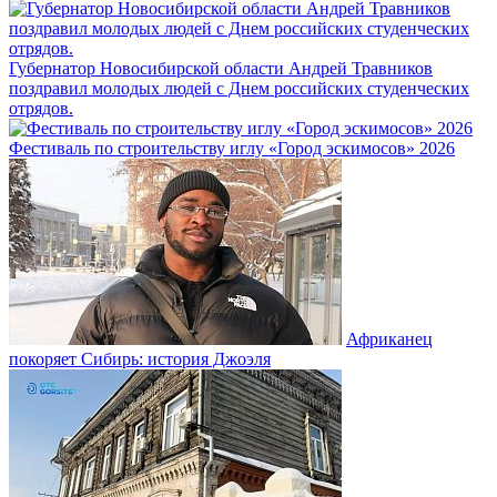
Губернатор Новосибирской области Андрей Травников
поздравил молодых людей с Днем российских студенческих
отрядов.
Фестиваль по строительству иглу «Город эскимосов» 2026
Африканец
покоряет Сибирь: история Джоэля