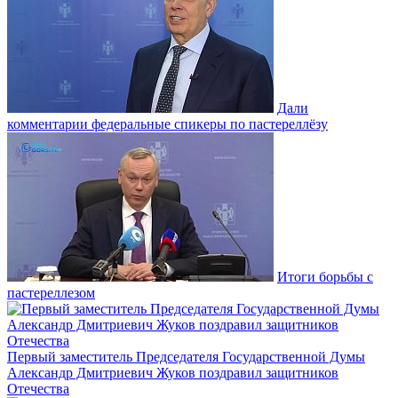
Дали
комментарии федеральные спикеры по пастереллёзу
Итоги борьбы с
пастереллезом
Первый заместитель Председателя Государственной Думы
Александр Дмитриевич Жуков поздравил защитников
Отечества