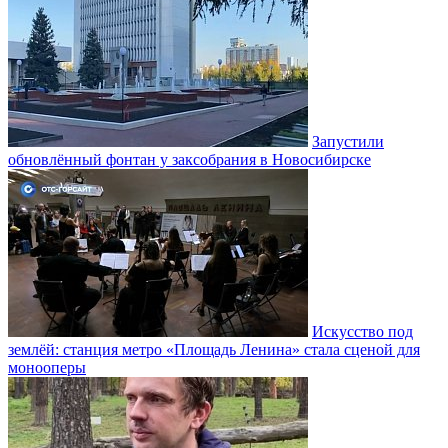
Запустили
обновлённый фонтан у заксобрания в Новосибирске
Искусство под
землёй: станция метро «Площадь Ленина» стала сценой для
монооперы