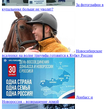
За фотографии в
купальнике больше не уволят?
Новосибирские
всадники на волне триумфа готовятся к Кубку России
Донбасс и
Новороссия – возвращение домой