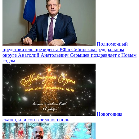
Полномочный
представитель президента РФ в Сибирском федеральном
округе Анатолий Анатольевич Серышев поздравляет с Новым
годом
Новогодняя
сказка, или сон в зимнюю ночь