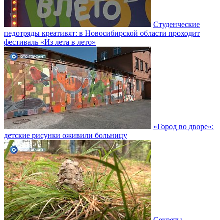
Студенческие
педотряды креативят: в Новосибирской области проходит
фестиваль «Из лета в лето»
«Город во дворе»:
детские рисунки оживили больницу
Секреты