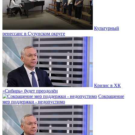
Культурный
ренессанс в Сузунском округе
Кризис в ХК
«Сибирь» будет преодолён
Сокращение
мер поддержки - недопустимо