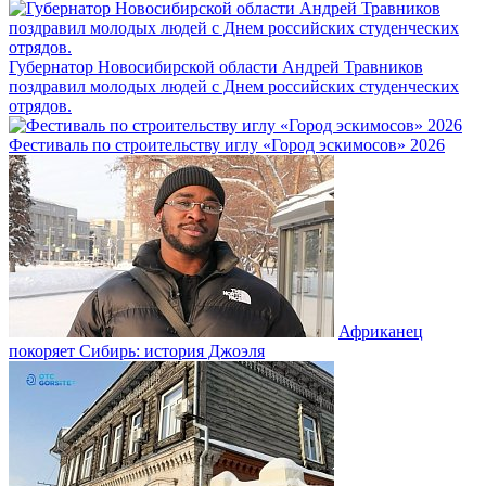
Губернатор Новосибирской области Андрей Травников
поздравил молодых людей с Днем российских студенческих
отрядов.
Фестиваль по строительству иглу «Город эскимосов» 2026
Африканец
покоряет Сибирь: история Джоэля