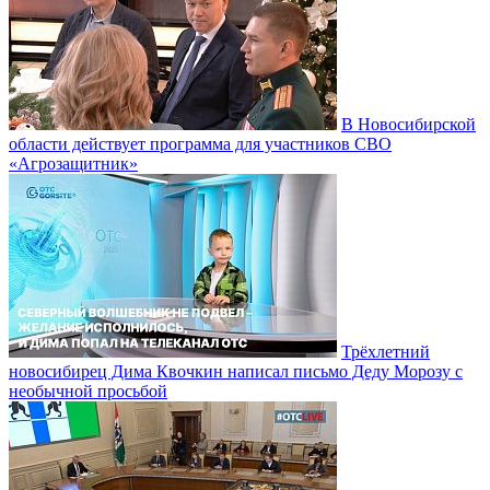
В Новосибирской
области действует программа для участников СВО
«Агрозащитник»
Трёхлетний
новосибирец Дима Квочкин написал письмо Деду Морозу с
необычной просьбой