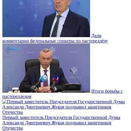
Дали
комментарии федеральные спикеры по пастереллёзу
Итоги борьбы с
пастереллезом
Первый заместитель Председателя Государственной Думы
Александр Дмитриевич Жуков поздравил защитников
Отечества