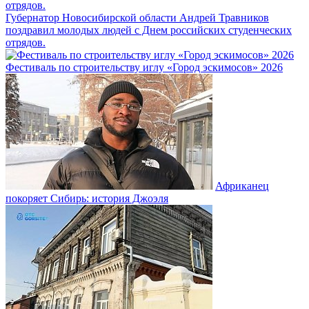
Губернатор Новосибирской области Андрей Травников
поздравил молодых людей с Днем российских студенческих
отрядов.
Фестиваль по строительству иглу «Город эскимосов» 2026
Африканец
покоряет Сибирь: история Джоэля