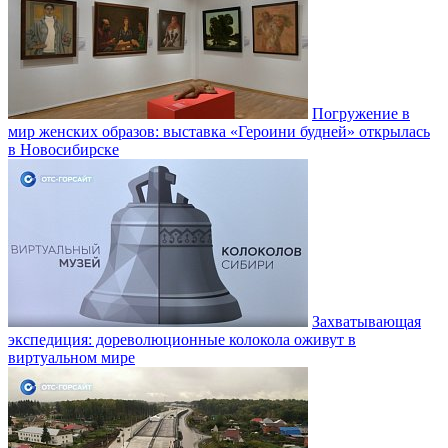
Погружение в
мир женских образов: выставка «Героини будней» открылась
в Новосибирске
Захватывающая
экспедиция: дореволюционные колокола оживут в
виртуальном мире