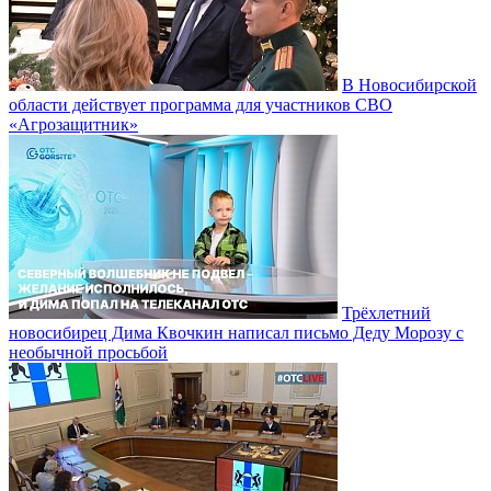
В Новосибирской
области действует программа для участников СВО
«Агрозащитник»
Трёхлетний
новосибирец Дима Квочкин написал письмо Деду Морозу с
необычной просьбой