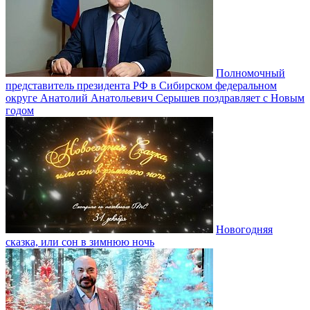
Полномочный
представитель президента РФ в Сибирском федеральном
округе Анатолий Анатольевич Серышев поздравляет с Новым
годом
Новогодняя
сказка, или сон в зимнюю ночь