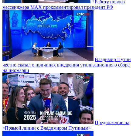
Работу нового
мессенджера MAX прокомментировал президент РФ
Владимир Путин
честно сказал о причинах внедрения утилизационного сбора
на иномарки
Предложение на
«Прямой линии с Владимиром Путиным»