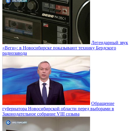
Легендарный звук
«Веги»: в Новосибирске показывают технику Бердского
радиозавода
Обращение
губернатора Новосибирской области перед выборами в
Законодательное собрание VIII созыва