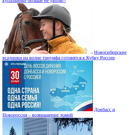
купальнике больше не уволят?
Новосибирские
всадники на волне триумфа готовятся к Кубку России
Донбасс и
Новороссия – возвращение домой