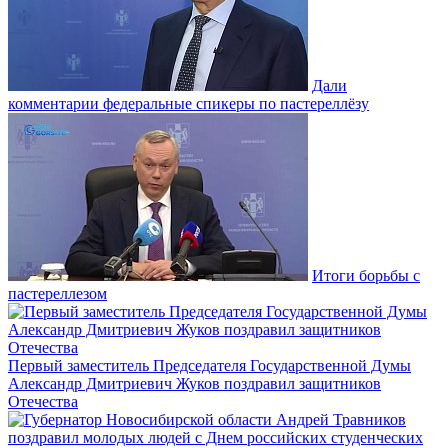
Дали
комментарии федеральные спикеры по пастереллёзу
Итоги борьбы с
пастереллезом
Первый заместитель Председателя Государственной Думы
Александр Дмитриевич Жуков поздравил защитников
Отечества