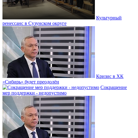
Культурный
ренессанс в Сузунском округе
Кризис в ХК
«Сибирь» будет преодолён
Сокращение
мер поддержки - недопустимо