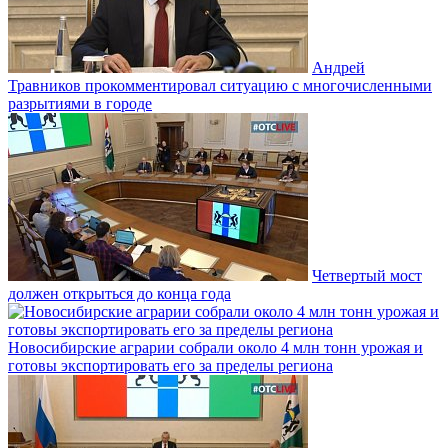
Андрей
Травников прокомментировал ситуацию с многочисленными
разрытиями в городе
Четвертый мост
должен открыться до конца года
Новосибирские аграрии собрали около 4 млн тонн урожая и
готовы экспортировать его за пределы региона