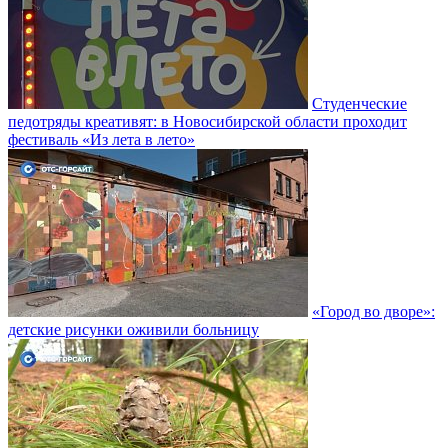
Студенческие
педотряды креативят: в Новосибирской области проходит
фестиваль «Из лета в лето»
«Город во дворе»:
детские рисунки оживили больницу