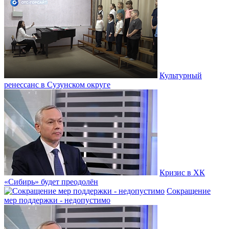
Культурный
ренессанс в Сузунском округе
Кризис в ХК
«Сибирь» будет преодолён
Сокращение
мер поддержки - недопустимо