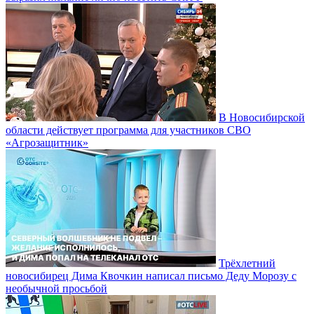
В Новосибирской
области действует программа для участников СВО
«Агрозащитник»
Трёхлетний
новосибирец Дима Квочкин написал письмо Деду Морозу с
необычной просьбой