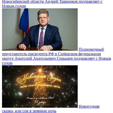
Новосибирской области Андрей Травников поздравляет с
Новым годом
Полномочный
представитель президента РФ в Сибирском федеральном
округе Анатолий Анатольевич Серышев поздравляет с Новым
годом
Новогодняя
сказка, или сон в зимнюю ночь