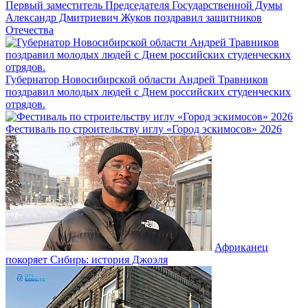
Первый заместитель Председателя Государственной Думы
Александр Дмитриевич Жуков поздравил защитников
Отечества
Губернатор Новосибирской области Андрей Травников
поздравил молодых людей с Днем российских студенческих
отрядов.
Фестиваль по строительству иглу «Город эскимосов» 2026
Африканец
покоряет Сибирь: история Джоэля