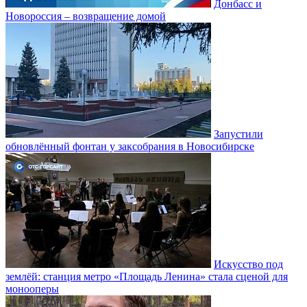
Донбасс и
Новороссия – возвращение домой
Запустили
обновлённый фонтан у заксобрания в Новосибирске
Искусство под
землёй: станция метро «Площадь Ленина» стала сценой для
монооперы