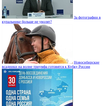
За фотографии в
купальнике больше не уволят?
Новосибирские
всадники на волне триумфа готовятся к Кубку России