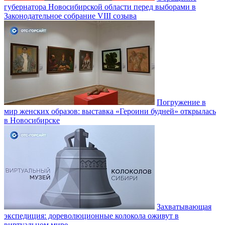
губернатора Новосибирской области перед выборами в
Законодательное собрание VIII созыва
Погружение в
мир женских образов: выставка «Героини будней» открылась
в Новосибирске
Захватывающая
экспедиция: дореволюционные колокола оживут в
виртуальном мире