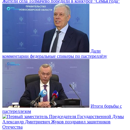
Жители села Толмачёво победили в конкурсе "Семья года"
Дали
комментарии федеральные спикеры по пастереллёзу
Итоги борьбы с
пастереллезом