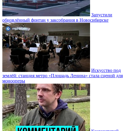
Запустили
обновлённый фонтан у заксобрания в Новосибирске
Искусство под
землёй: станция метро «Площадь Ленина» стала сценой для
монооперы