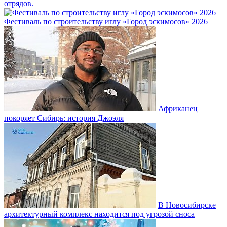
отрядов.
Фестиваль по строительству иглу «Город эскимосов» 2026
Африканец
покоряет Сибирь: история Джоэля
В Новосибирске
архитектурный комплекс находится под угрозой сноса