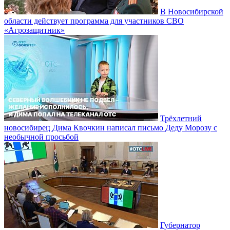
В Новосибирской
области действует программа для участников СВО
«Агрозащитник»
Трёхлетний
новосибирец Дима Квочкин написал письмо Деду Морозу с
необычной просьбой
Губернатор