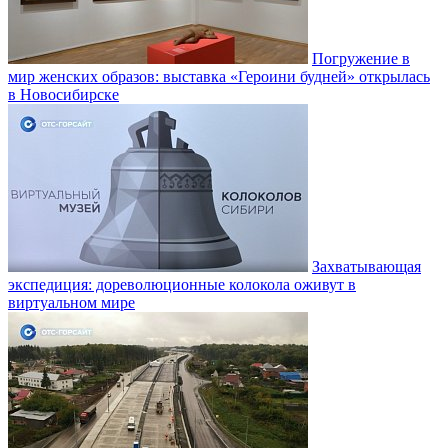
Погружение в
мир женских образов: выставка «Героини будней» открылась
в Новосибирске
Захватывающая
экспедиция: дореволюционные колокола оживут в
виртуальном мире