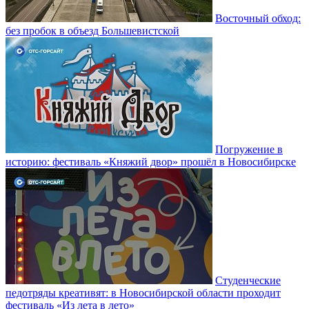
Восточный обход:
без пробок в объезд Большевистской
Погружение в
историю: фестиваль «Княжий двор» прошёл в Новосибирске
Студенческие
педотряды креативят: в Новосибирской области проходит
фестиваль «Из лета в лето»