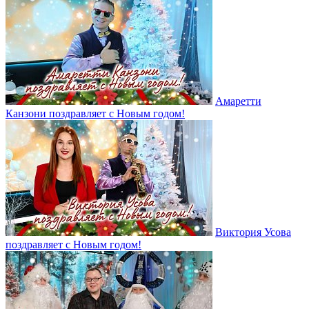
Амаретти
Канзони поздравляет с Новым годом!
Виктория Усова
поздравляет с Новым годом!