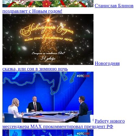
Станислав Блинов
поздравляет с Новым годом!
Новогодняя
сказка, или сон в зимнюю ночь
Работу нового
мессенджера MAX прокомментировал президент РФ