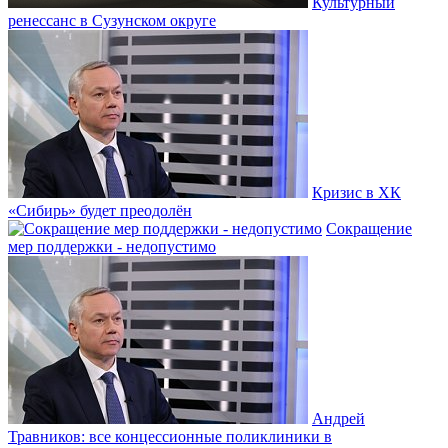
Культурный
ренессанс в Сузунском округе
Кризис в ХК
«Сибирь» будет преодолён
Сокращение
мер поддержки - недопустимо
Андрей
Травников: все концессионные поликлиники в