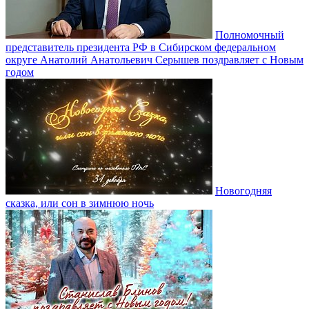
Полномочный
представитель президента РФ в Сибирском федеральном
округе Анатолий Анатольевич Серышев поздравляет с Новым
годом
Новогодняя
сказка, или сон в зимнюю ночь