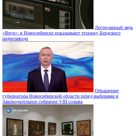
Легендарный звук
«Веги»: в Новосибирске показывают технику Бердского
радиозавода
Обращение
губернатора Новосибирской области перед выборами в
Законодательное собрание VIII созыва