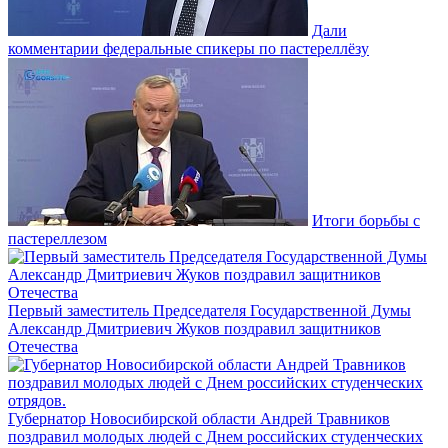
Дали
комментарии федеральные спикеры по пастереллёзу
Итоги борьбы с
пастереллезом
Первый заместитель Председателя Государственной Думы
Александр Дмитриевич Жуков поздравил защитников
Отечества
Губернатор Новосибирской области Андрей Травников
поздравил молодых людей с Днем российских студенческих