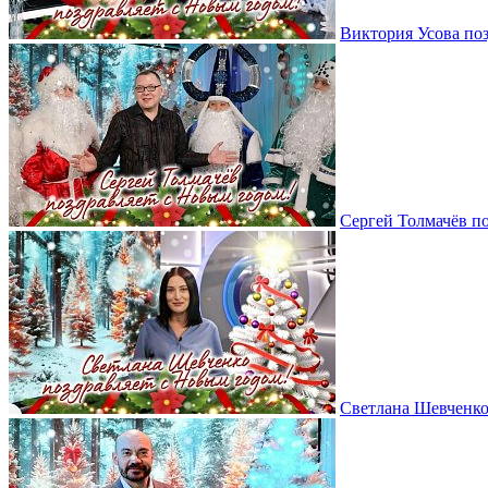
Виктория Усова по
Сергей Толмачёв п
Светлана Шевченко