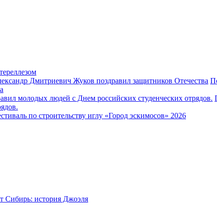
тереллезом
П
а
ядов.
стиваль по строительству иглу «Город эскимосов» 2026
т Сибирь: история Джоэля