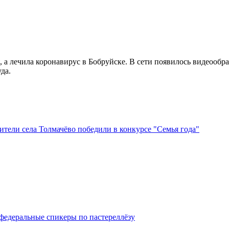
, а лечила коронавирус в Бобруйске. В сети появилось видеоо
да.
тели села Толмачёво победили в конкурсе "Семья года"
федеральные спикеры по пастереллёзу