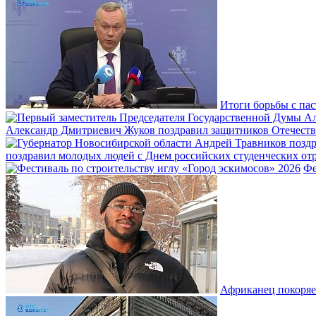
Итоги борьбы с пас
Александр Дмитриевич Жуков поздравил защитников Отечеств
поздравил молодых людей с Днем российских студенческих отр
Фе
Африканец покоряе