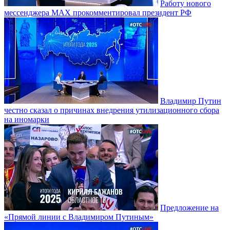
Работу нового
мессенджера MAX прокомментировал президент РФ
Владимир Путин
честно сказал о причинах внедрения утилизационного сбора
на иномарки
Предложение на
«Прямой линии с Владимиром Путиным»