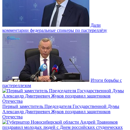
Дали
комментарии федеральные спикеры по пастереллёзу
Итоги борьбы с
пастереллезом
Первый заместитель Председателя Государственной Думы
Александр Дмитриевич Жуков поздравил защитников
Отечества