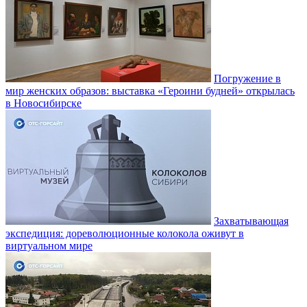
Погружение в
мир женских образов: выставка «Героини будней» открылась
в Новосибирске
Захватывающая
экспедиция: дореволюционные колокола оживут в
виртуальном мире