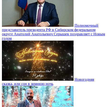
Полномочный
представитель президента РФ в Сибирском федеральном
округе Анатолий Анатольевич Серышев поздравляет с Новым
годом
Новогодняя
сказка, или сон в зимнюю ночь