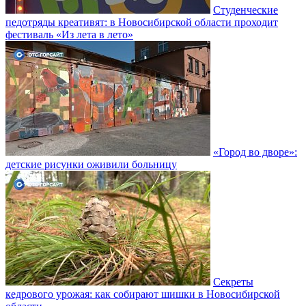
Студенческие
педотряды креативят: в Новосибирской области проходит
фестиваль «Из лета в лето»
«Город во дворе»:
детские рисунки оживили больницу
Секреты
кедрового урожая: как собирают шишки в Новосибирской