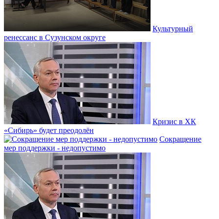
Культурный
ренессанс в Сузунском округе
Кризис в ХК
«Сибирь» будет преодолён
Сокращение
мер поддержки - недопустимо