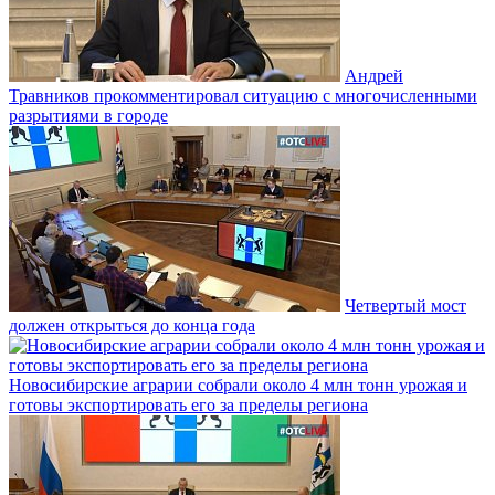
Андрей
Травников прокомментировал ситуацию с многочисленными
разрытиями в городе
Четвертый мост
должен открыться до конца года
Новосибирские аграрии собрали около 4 млн тонн урожая и
готовы экспортировать его за пределы региона