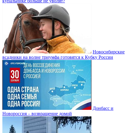
купальнике больше не уволят?
Новосибирские
всадники на волне триумфа готовятся к Кубку России
Донбасс и
Новороссия – возвращение домой