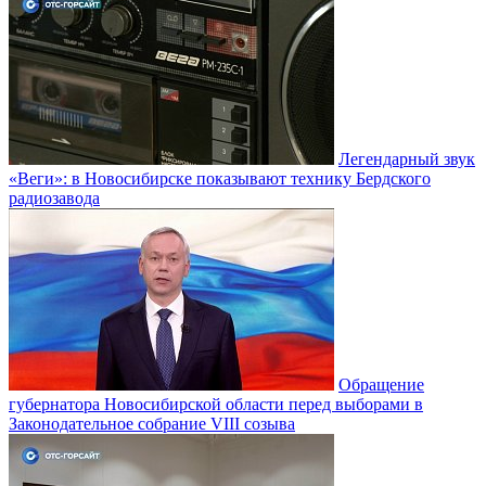
Легендарный звук
«Веги»: в Новосибирске показывают технику Бердского
радиозавода
Обращение
губернатора Новосибирской области перед выборами в
Законодательное собрание VIII созыва