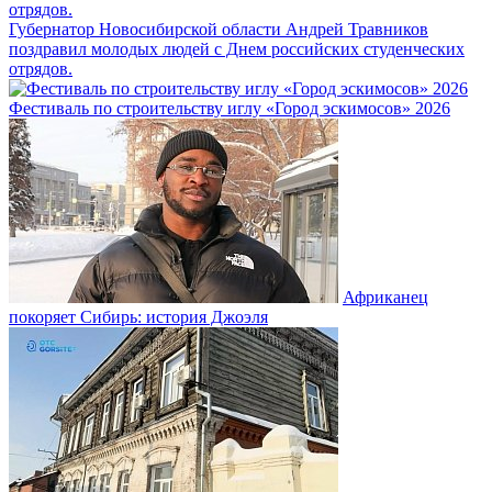
Губернатор Новосибирской области Андрей Травников
поздравил молодых людей с Днем российских студенческих
отрядов.
Фестиваль по строительству иглу «Город эскимосов» 2026
Африканец
покоряет Сибирь: история Джоэля