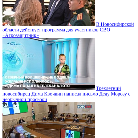
В Новосибирской
области действует программа для участников СВО
«Агрозащитник»
Трёхлетний
новосибирец Дима Квочкин написал письмо Деду Морозу с
необычной просьбой