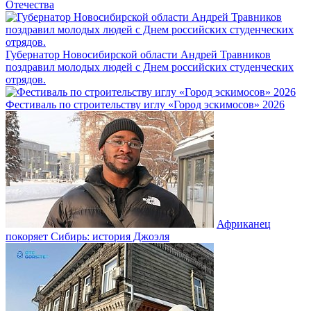
Отечества
Губернатор Новосибирской области Андрей Травников
поздравил молодых людей с Днем российских студенческих
отрядов.
Фестиваль по строительству иглу «Город эскимосов» 2026
Африканец
покоряет Сибирь: история Джоэля