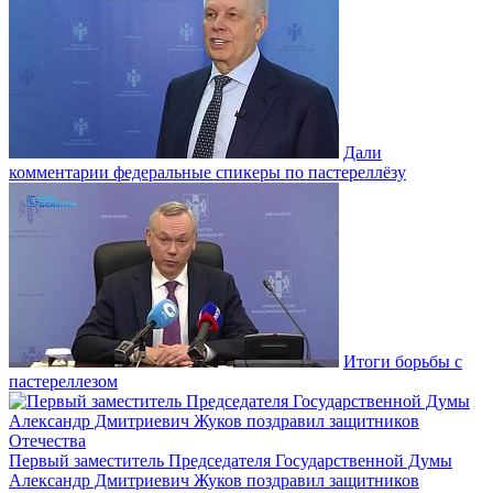
Дали
комментарии федеральные спикеры по пастереллёзу
Итоги борьбы с
пастереллезом
Первый заместитель Председателя Государственной Думы
Александр Дмитриевич Жуков поздравил защитников