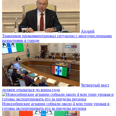
Андрей
Травников прокомментировал ситуацию с многочисленными
разрытиями в городе
Четвертый мост
должен открыться до конца года
Новосибирские аграрии собрали около 4 млн тонн урожая и
готовы экспортировать его за пределы региона