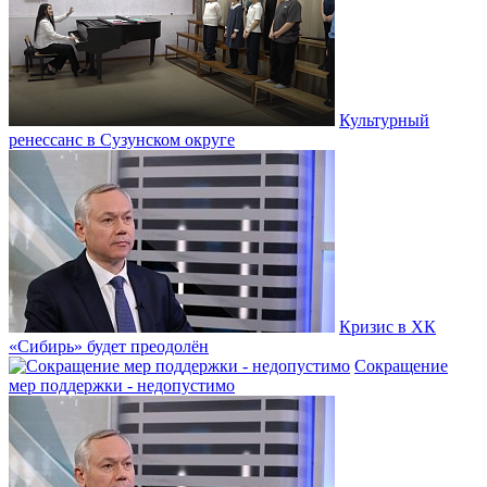
Культурный
ренессанс в Сузунском округе
Кризис в ХК
«Сибирь» будет преодолён
Сокращение
мер поддержки - недопустимо