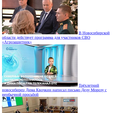
В Новосибирской
области действует программа для участников СВО
«Агрозащитник»
Трёхлетний
новосибирец Дима Квочкин написал письмо Деду Морозу с
необычной просьбой