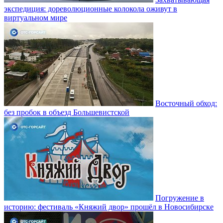
экспедиция: дореволюционные колокола оживут в
виртуальном мире
Восточный обход:
без пробок в объезд Большевистской
Погружение в
историю: фестиваль «Княжий двор» прошёл в Новосибирске