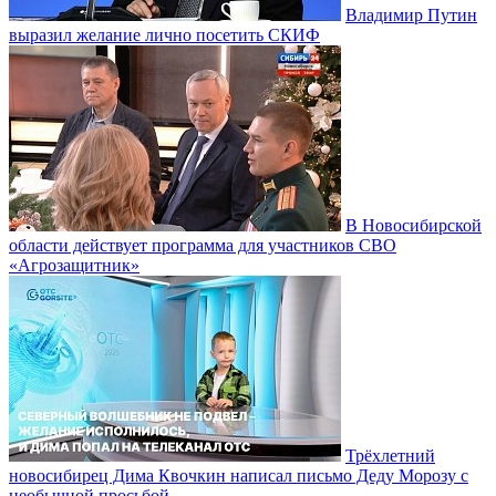
Владимир Путин
выразил желание лично посетить СКИФ
В Новосибирской
области действует программа для участников СВО
«Агрозащитник»
Трёхлетний
новосибирец Дима Квочкин написал письмо Деду Морозу с
необычной просьбой