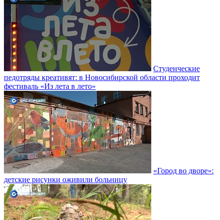
Студенческие
педотряды креативят: в Новосибирской области проходит
фестиваль «Из лета в лето»
«Город во дворе»:
детские рисунки оживили больницу