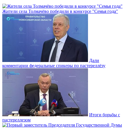
Жители села Толмачёво победили в конкурсе "Семья года"
Дали
комментарии федеральные спикеры по пастереллёзу
Итоги борьбы с
пастереллезом