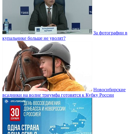
За фотографии в
купальнике больше не уволят?
Новосибирские
всадники на волне триумфа готовятся к Кубку России