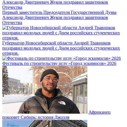
Первый заместитель Председателя Государственной Думы
Александр Дмитриевич Жуков поздравил защитников
Отечества
Губернатор Новосибирской области Андрей Травников
поздравил молодых людей с Днем российских студенческих
отрядов.
Фестиваль по строительству иглу «Город эскимосов» 2026
Африканец
покоряет Сибирь: история Джоэля