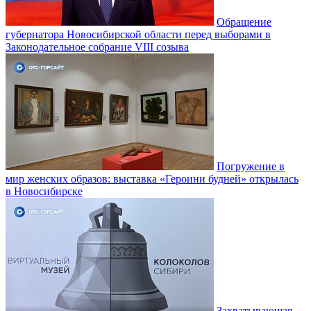
Обращение
губернатора Новосибирской области перед выборами в
Законодательное собрание VIII созыва
Погружение в
мир женских образов: выставка «Героини будней» открылась
в Новосибирске
Захватывающая