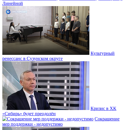
Линейной
Культурный
ренессанс в Сузунском округе
Кризис в ХК
«Сибирь» будет преодолён
Сокращение
мер поддержки - недопустимо