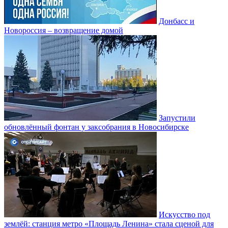
Донбасс и
Новороссия – возвращение домой
Запустили
обновлённый фонтан у заксобрания в Новосибирске
Искусство под
землёй: станция метро «Площадь Ленина» стала сценой для