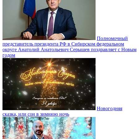
Полномочный
представитель президента РФ в Сибирском федеральном
округе Анатолий Анатольевич Серышев поздравляет с Новым
годом
Новогодняя
сказка, или сон в зимнюю ночь