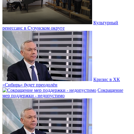
Культурный
ренессанс в Сузунском округе
Кризис в ХК
«Сибирь» будет преодолён
Сокращение
мер поддержки - недопустимо