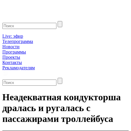
Live: эфир
Телепрограмма
Новости
Программы
Проекты
Контакты
Рекламодателям
Неадекватная кондукторша
дралась и ругалась с
пассажирами троллейбуса