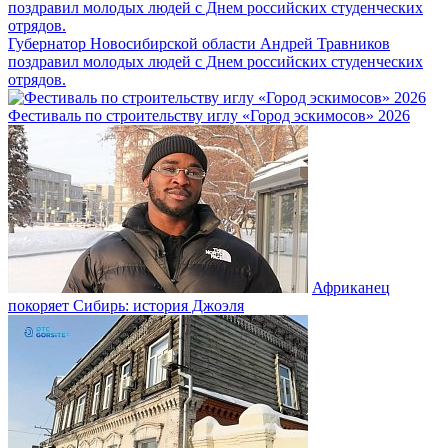
Губернатор Новосибирской области Андрей Травников
поздравил молодых людей с Днем российских студенческих
отрядов.
Фестиваль по строительству иглу «Город эскимосов» 2026
Африканец
покоряет Сибирь: история Джоэля