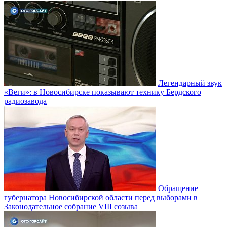
Легендарный звук
«Веги»: в Новосибирске показывают технику Бердского
радиозавода
Обращение
губернатора Новосибирской области перед выборами в
Законодательное собрание VIII созыва