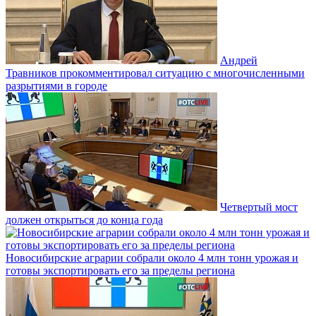
Андрей
Травников прокомментировал ситуацию с многочисленными
разрытиями в городе
Четвертый мост
должен открыться до конца года
Новосибирские аграрии собрали около 4 млн тонн урожая и
готовы экспортировать его за пределы региона