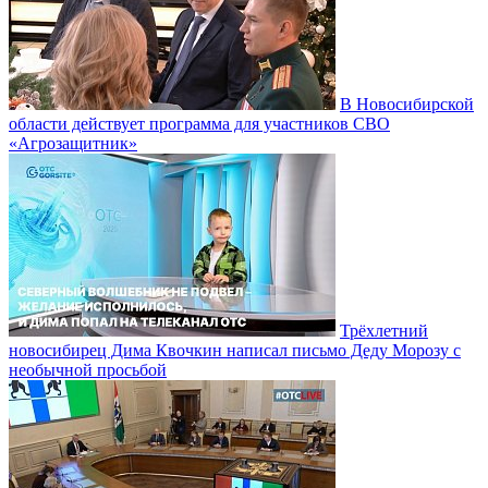
В Новосибирской
области действует программа для участников СВО
«Агрозащитник»
Трёхлетний
новосибирец Дима Квочкин написал письмо Деду Морозу с
необычной просьбой