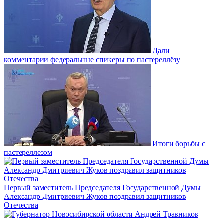
Дали
комментарии федеральные спикеры по пастереллёзу
Итоги борьбы с
пастереллезом
Первый заместитель Председателя Государственной Думы
Александр Дмитриевич Жуков поздравил защитников
Отечества