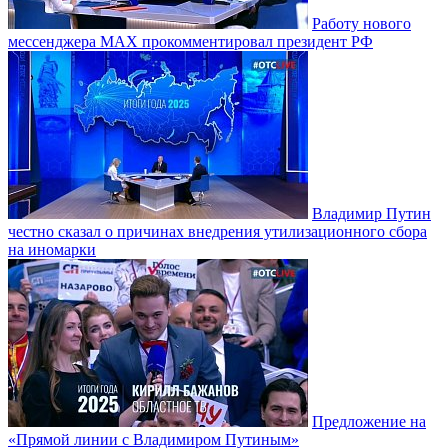
Работу нового
мессенджера MAX прокомментировал президент РФ
Владимир Путин
честно сказал о причинах внедрения утилизационного сбора
на иномарки
Предложение на
«Прямой линии с Владимиром Путиным»