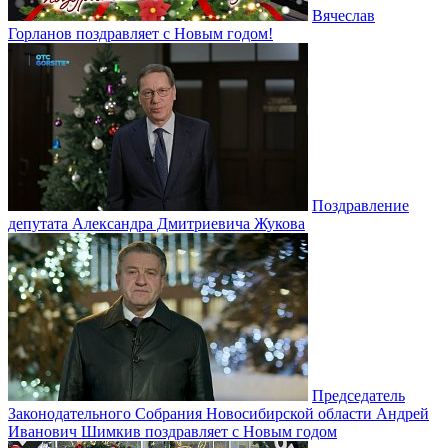
Вячеслав
Горланов поздравляет с Новым годом!
Поздравление
депутата Александра Дмитриевича Жукова
Председатель
Законодательного Собрания Новосибирской области Андрей
Иванович Шимкив поздравляет с Новым годом