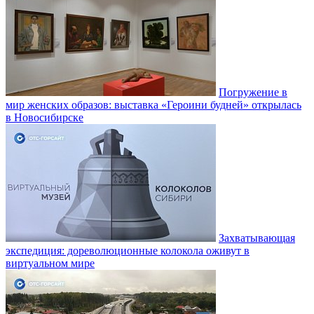
Погружение в
мир женских образов: выставка «Героини будней» открылась
в Новосибирске
Захватывающая
экспедиция: дореволюционные колокола оживут в
виртуальном мире