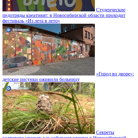
Студенческие
педотряды креативят: в Новосибирской области проходит
фестиваль «Из лета в лето»
«Город во дворе»:
детские рисунки оживили больницу
Секреты
кедрового урожая: как собирают шишки в Новосибирской