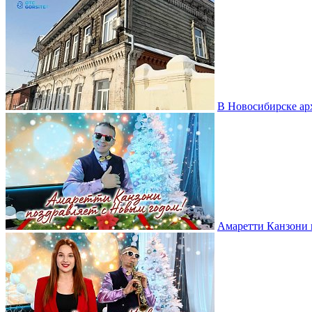
В Новосибирске ар
Амаретти Канзони 