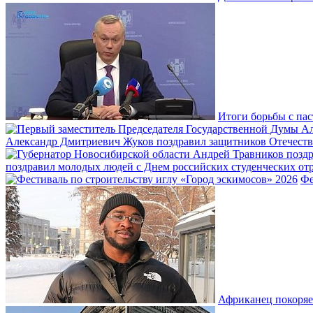
Итоги борьбы с пас
Александр Дмитриевич Жуков поздравил защитников Отечеств
поздравил молодых людей с Днем российских студенческих отр
Фе
Африканец покоряе