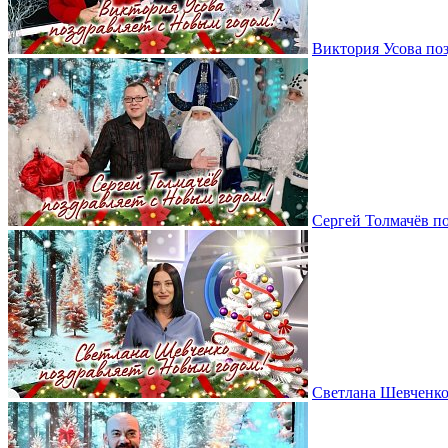
Виктория Усова по
Сергей Толмачёв п
Светлана Шевченко