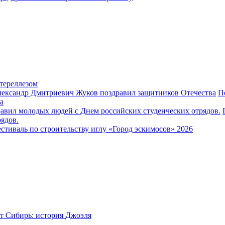
тереллезом
П
а
ядов.
стиваль по строительству иглу «Город эскимосов» 2026
т Сибирь: история Джоэля