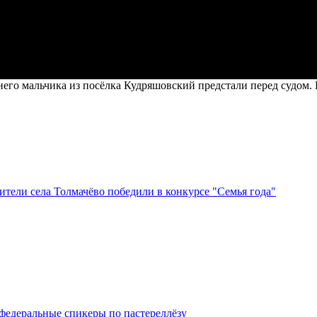
о мальчика из посёлка Кудряшовский предстали перед судом. Н
тели села Толмачёво победили в конкурсе "Семья года"
федеральные спикеры по пастереллёзу