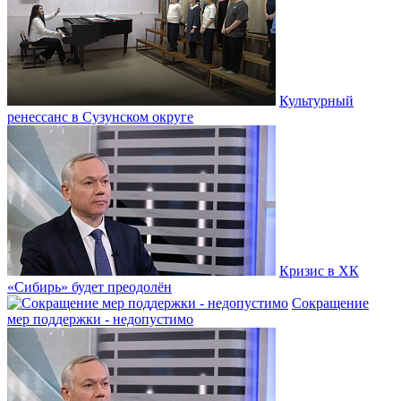
Культурный
ренессанс в Сузунском округе
Кризис в ХК
«Сибирь» будет преодолён
Сокращение
мер поддержки - недопустимо