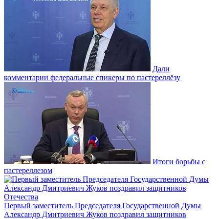
Дали
комментарии федеральные спикеры по пастереллёзу
Итоги борьбы с
пастереллезом
Первый заместитель Председателя Государственной Думы
Александр Дмитриевич Жуков поздравил защитников