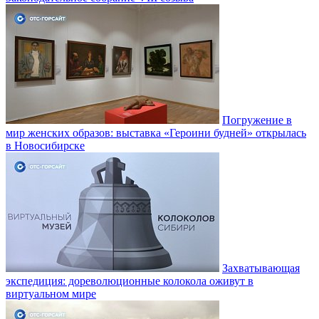
Погружение в
мир женских образов: выставка «Героини будней» открылась
в Новосибирске
Захватывающая
экспедиция: дореволюционные колокола оживут в
виртуальном мире