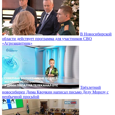
В Новосибирской
области действует программа для участников СВО
«Агрозащитник»
Трёхлетний
новосибирец Дима Квочкин написал письмо Деду Морозу с
необычной просьбой