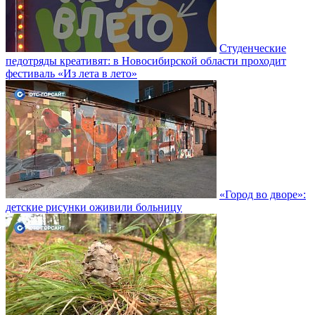
Студенческие
педотряды креативят: в Новосибирской области проходит
фестиваль «Из лета в лето»
«Город во дворе»:
детские рисунки оживили больницу