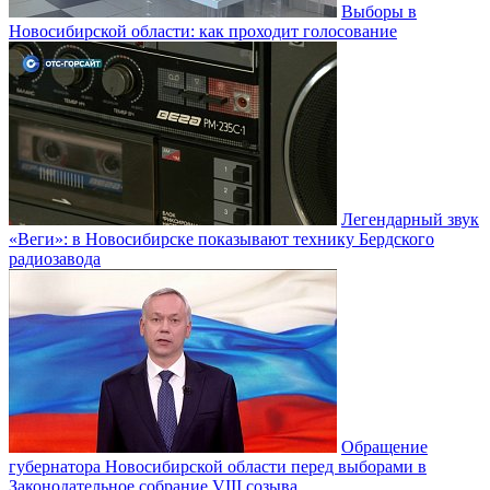
Выборы в
Новосибирской области: как проходит голосование
Легендарный звук
«Веги»: в Новосибирске показывают технику Бердского
радиозавода
Обращение
губернатора Новосибирской области перед выборами в
Законодательное собрание VIII созыва