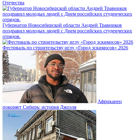
Отечества
Губернатор Новосибирской области Андрей Травников
поздравил молодых людей с Днем российских студенческих
отрядов.
Фестиваль по строительству иглу «Город эскимосов» 2026
Африканец
покоряет Сибирь: история Джоэля