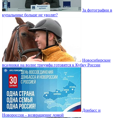
За фотографии в
купальнике больше не уволят?
Новосибирские
всадники на волне триумфа готовятся к Кубку России
Донбасс и
Новороссия – возвращение домой