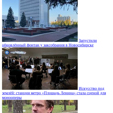
Запустили
обновлённый фонтан у заксобрания в Новосибирске
Искусство под
землёй: станция метро «Площадь Ленина» стала сценой для
монооперы