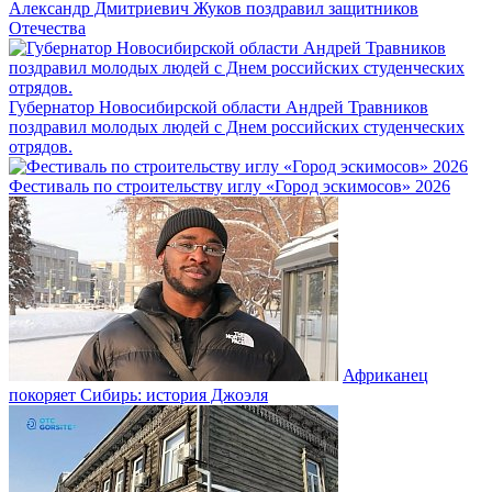
Александр Дмитриевич Жуков поздравил защитников
Отечества
Губернатор Новосибирской области Андрей Травников
поздравил молодых людей с Днем российских студенческих
отрядов.
Фестиваль по строительству иглу «Город эскимосов» 2026
Африканец
покоряет Сибирь: история Джоэля