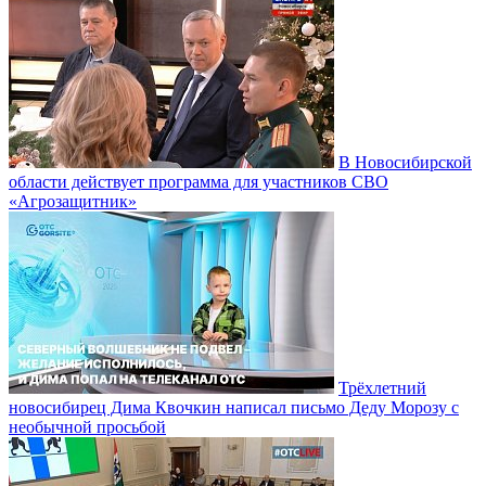
В Новосибирской
области действует программа для участников СВО
«Агрозащитник»
Трёхлетний
новосибирец Дима Квочкин написал письмо Деду Морозу с
необычной просьбой