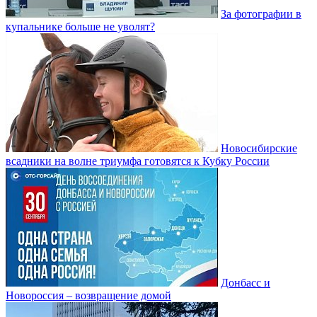
За фотографии в
купальнике больше не уволят?
Новосибирские
всадники на волне триумфа готовятся к Кубку России
Донбасс и
Новороссия – возвращение домой