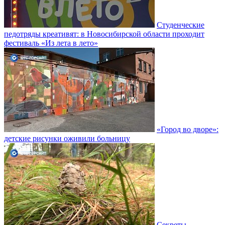
Студенческие
педотряды креативят: в Новосибирской области проходит
фестиваль «Из лета в лето»
«Город во дворе»:
детские рисунки оживили больницу
Секреты