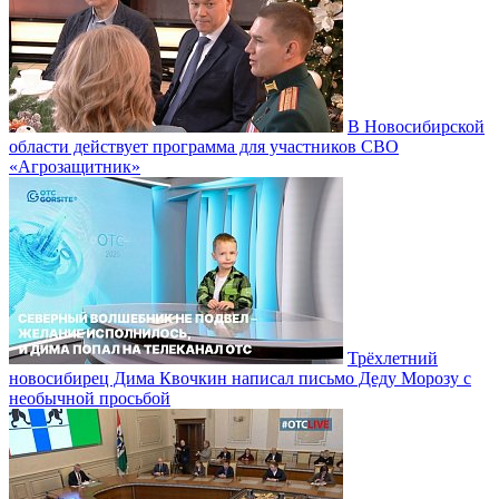
В Новосибирской
области действует программа для участников СВО
«Агрозащитник»
Трёхлетний
новосибирец Дима Квочкин написал письмо Деду Морозу с
необычной просьбой