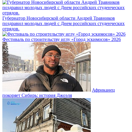
Губернатор Новосибирской области Андрей Травников
поздравил молодых людей с Днем российских студенческих
отрядов.
Фестиваль по строительству иглу «Город эскимосов» 2026
Африканец
покоряет Сибирь: история Джоэля