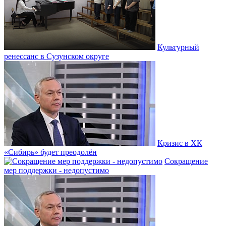
Культурный
ренессанс в Сузунском округе
Кризис в ХК
«Сибирь» будет преодолён
Сокращение
мер поддержки - недопустимо