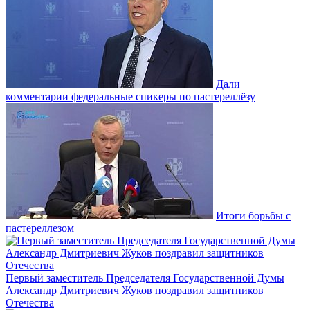
Дали
комментарии федеральные спикеры по пастереллёзу
Итоги борьбы с
пастереллезом
Первый заместитель Председателя Государственной Думы
Александр Дмитриевич Жуков поздравил защитников
Отечества