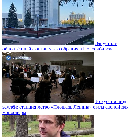
Запустили
обновлённый фонтан у заксобрания в Новосибирске
Искусство под
землёй: станция метро «Площадь Ленина» стала сценой для
монооперы