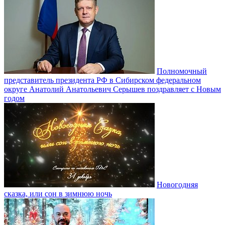
Полномочный
представитель президента РФ в Сибирском федеральном
округе Анатолий Анатольевич Серышев поздравляет с Новым
годом
Новогодняя
сказка, или сон в зимнюю ночь