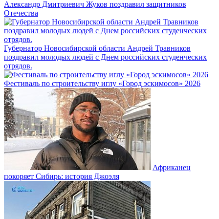
Александр Дмитриевич Жуков поздравил защитников
Отечества
Губернатор Новосибирской области Андрей Травников
поздравил молодых людей с Днем российских студенческих
отрядов.
Фестиваль по строительству иглу «Город эскимосов» 2026
Африканец
покоряет Сибирь: история Джоэля