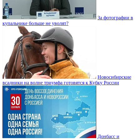
За фотографии в
купальнике больше не уволят?
Новосибирские
всадники на волне триумфа готовятся к Кубку России
Донбасс и