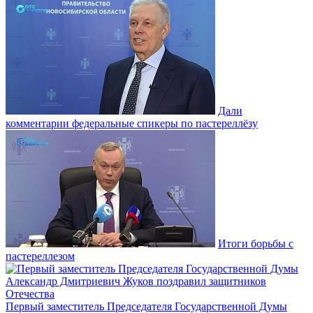
Дали
комментарии федеральные спикеры по пастереллёзу
Итоги борьбы с
пастереллезом
Первый заместитель Председателя Государственной Думы