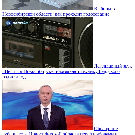
Выборы в
Новосибирской области: как проходит голосование
Легендарный звук
«Веги»: в Новосибирске показывают технику Бердского
радиозавода
Обращение
губернатора Новосибирской области перед выборами в