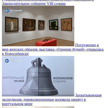
Законодательное собрание VIII созыва
Погружение в
мир женских образов: выставка «Героини будней» открылась
в Новосибирске
Захватывающая
экспедиция: дореволюционные колокола оживут в
виртуальном мире