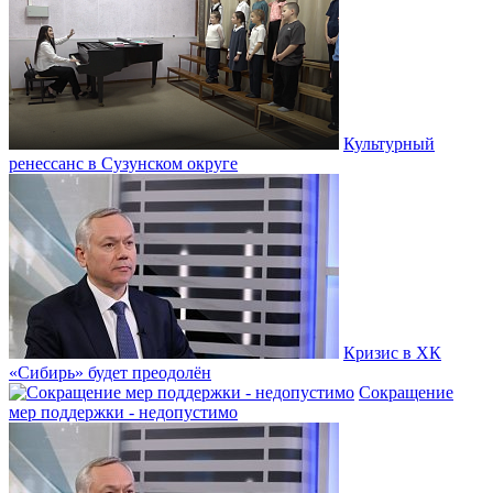
Культурный
ренессанс в Сузунском округе
Кризис в ХК
«Сибирь» будет преодолён
Сокращение
мер поддержки - недопустимо