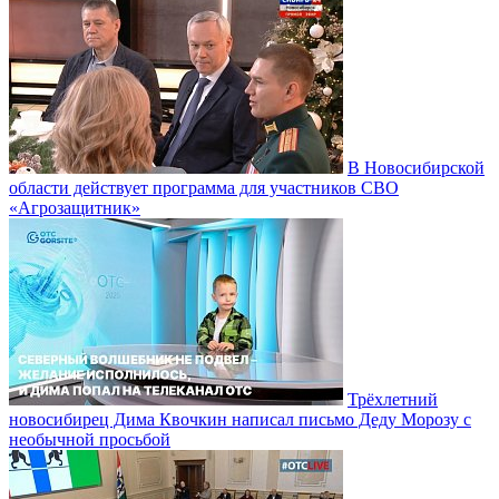
В Новосибирской
области действует программа для участников СВО
«Агрозащитник»
Трёхлетний
новосибирец Дима Квочкин написал письмо Деду Морозу с
необычной просьбой