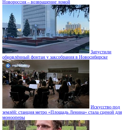
Новороссия – возвращение домой
Запустили
обновлённый фонтан у заксобрания в Новосибирске
Искусство под
землёй: станция метро «Площадь Ленина» стала сценой для
монооперы