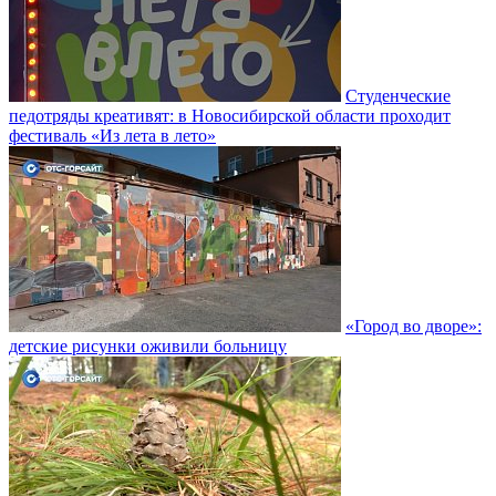
Студенческие
педотряды креативят: в Новосибирской области проходит
фестиваль «Из лета в лето»
«Город во дворе»:
детские рисунки оживили больницу