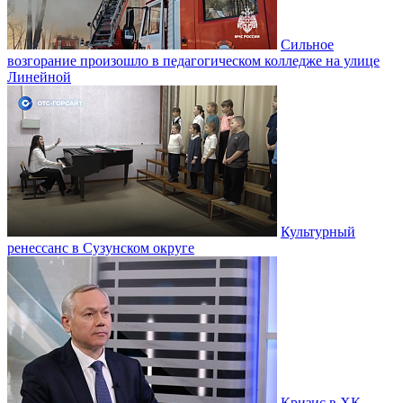
Сильное
возгорание произошло в педагогическом колледже на улице
Линейной
Культурный
ренессанс в Сузунском округе
Кризис в ХК