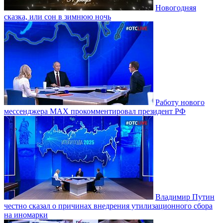
Новогодняя
сказка, или сон в зимнюю ночь
Работу нового
мессенджера MAX прокомментировал президент РФ
Владимир Путин
честно сказал о причинах внедрения утилизационного сбора
на иномарки