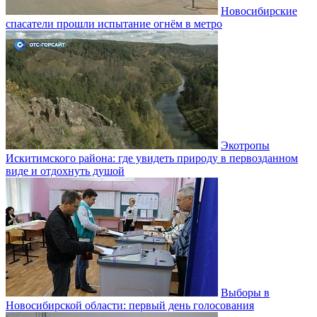
Новосибирские
спасатели прошли испытание огнём в метро
Экотропы
Искитимского района: где увидеть природу в первозданном
виде и отдохнуть душой
Выборы в
Новосибирской области: первый день голосования