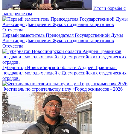
Итоги борьбы с
пастереллезом
Первый заместитель Председателя Государственной Думы
Александр Дмитриевич Жуков поздравил защитников
Отечества
Губернатор Новосибирской области Андрей Травников
поздравил молодых людей с Днем российских студенческих
отрядов.
Фестиваль по строительству иглу «Город эскимосов» 2026