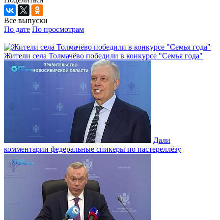
Все выпуски
По дате
По просмотрам
Жители села Толмачёво победили в конкурсе "Семья года"
Дали
комментарии федеральные спикеры по пастереллёзу