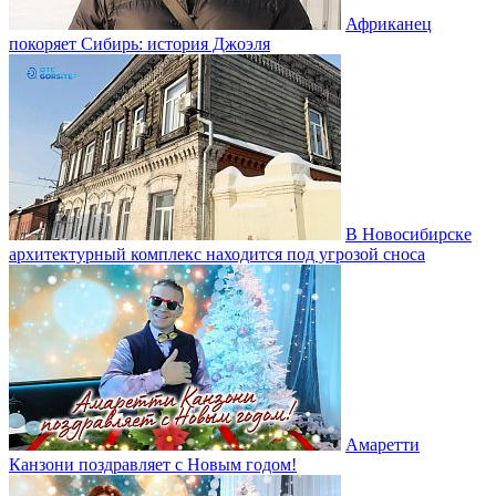
Африканец
покоряет Сибирь: история Джоэля
В Новосибирске
архитектурный комплекс находится под угрозой сноса
Амаретти
Канзони поздравляет с Новым годом!