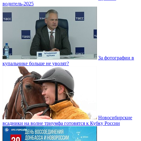
водитель-2025
За фотографии в
купальнике больше не уволят?
Новосибирские
всадники на волне триумфа готовятся к Кубку России