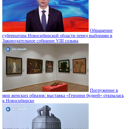
Обращение
губернатора Новосибирской области перед выборами в
Законодательное собрание VIII созыва
Погружение в
мир женских образов: выставка «Героини будней» открылась
в Новосибирске