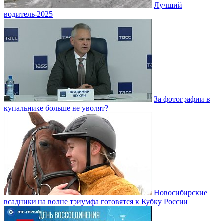
Лучший
водитель-2025
За фотографии в
купальнике больше не уволят?
Новосибирские
всадники на волне триумфа готовятся к Кубку России