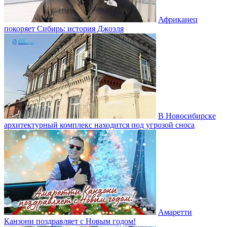
Африканец
покоряет Сибирь: история Джоэля
В Новосибирске
архитектурный комплекс находится под угрозой сноса
Амаретти
Канзони поздравляет с Новым годом!