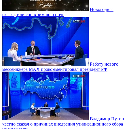
Новогодняя
сказка, или сон в зимнюю ночь
Работу нового
мессенджера MAX прокомментировал президент РФ
Владимир Путин
честно сказал о причинах внедрения утилизационного сбора