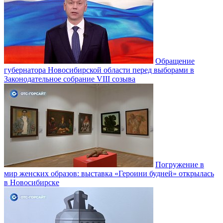
Обращение
губернатора Новосибирской области перед выборами в
Законодательное собрание VIII созыва
Погружение в
мир женских образов: выставка «Героини будней» открылась
в Новосибирске