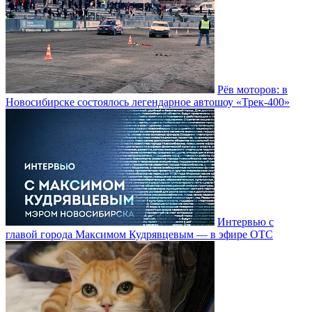
Рёв моторов: в
Новосибирске состоялось легендарное автошоу «Трек-400»
Интервью с
главой города Максимом Кудрявцевым — в эфире ОТС