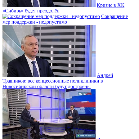
Кризис в ХК
«Сибирь» будет преодолён
Сокращение
мер поддержки - недопустимо
Андрей
Травников: все концессионные поликлиники в
Новосибирской области будут достроены