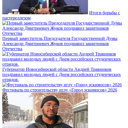
Итоги борьбы с
пастереллезом
Первый заместитель Председателя Государственной Думы
Александр Дмитриевич Жуков поздравил защитников
Отечества
Губернатор Новосибирской области Андрей Травников
поздравил молодых людей с Днем российских студенческих
отрядов.
Фестиваль по строительству иглу «Город эскимосов» 2026