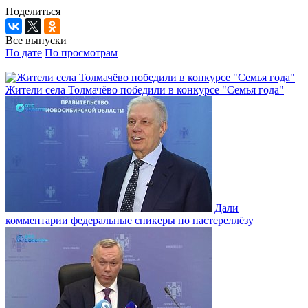
Поделиться
Все выпуски
По дате
По просмотрам
Жители села Толмачёво победили в конкурсе "Семья года"
Дали
комментарии федеральные спикеры по пастереллёзу