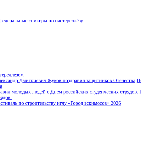
федеральные спикеры по пастереллёзу
тереллезом
П
а
ядов.
стиваль по строительству иглу «Город эскимосов» 2026