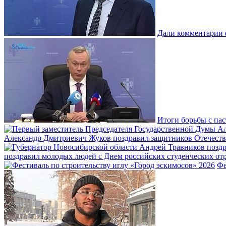
Дали комментарии 
Итоги борьбы с пас
Александр Дмитриевич Жуков поздравил защитников Отечеств
поздравил молодых людей с Днем российских студенческих отр
Фе