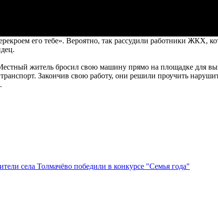
ерекроем его тебе». Вероятно, так рассудили работники ЖКХ, к
дец.
стный житель бросил свою машину прямо на площадке для выв
й транспорт. Закончив свою работу, они решили проучить наруш
.
тели села Толмачёво победили в конкурсе "Семья года"