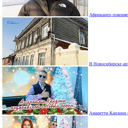
Африканец покоряе
В Новосибирске ар
Амаретти Канзони 