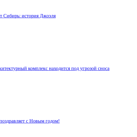
т Сибирь: история Джоэля
хитектурный комплекс находится под угрозой сноса
поздравляет с Новым годом!