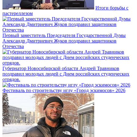
Итоги борьбы с
пастереллезом
Первый заместитель Председателя Государственной Думы
Александр Дмитриевич Жуков поздравил защитников
Отечества
Губернатор Новосибирской области Андрей Травников
поздравил молодых людей с Днем российских студенческих
отрядов.
Фестиваль по строительству иглу «Город эскимосов» 2026