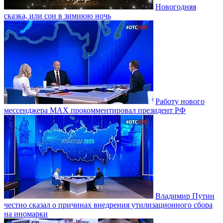
Новогодняя
сказка, или сон в зимнюю ночь
Работу нового
мессенджера MAX прокомментировал президент РФ
Владимир Путин
честно сказал о причинах внедрения утилизационного сбора
на иномарки