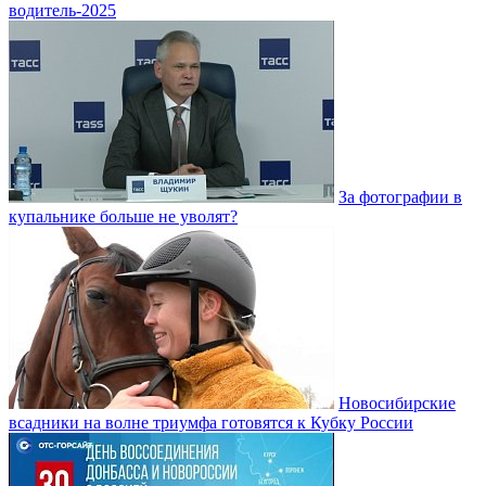
водитель-2025
За фотографии в
купальнике больше не уволят?
Новосибирские
всадники на волне триумфа готовятся к Кубку России