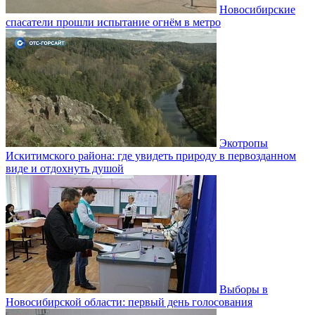
Новосибирские
спасатели прошли испытание огнём в метро
Экотропы
Искитимского района: где увидеть природу в первозданном
виде и отдохнуть душой
Выборы в
Новосибирской области: первый день голосования