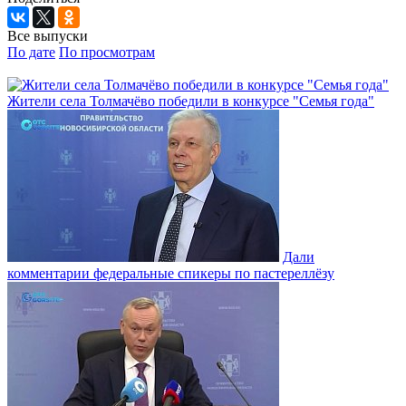
Все выпуски
По дате
По просмотрам
Жители села Толмачёво победили в конкурсе "Семья года"
Дали
комментарии федеральные спикеры по пастереллёзу