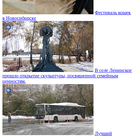
Фестиваль кошек
в Новосибирске
В селе Ленинское
прошло открытие скульптуры, посвященной семейным
ценностям.
Лучший