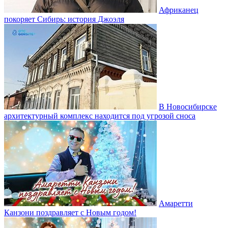
Африканец
покоряет Сибирь: история Джоэля
В Новосибирске
архитектурный комплекс находится под угрозой сноса
Амаретти
Канзони поздравляет с Новым годом!