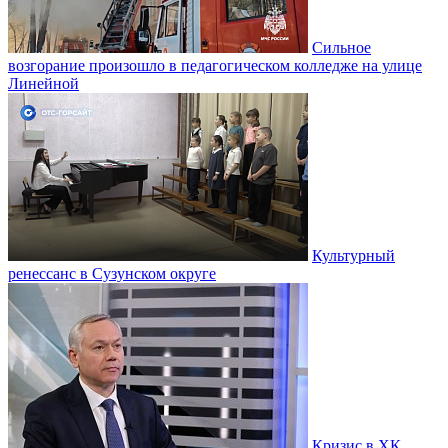
Сильное
возгорание произошло в педагогическом колледже на улице
Линейной
Культурный
ренессанс в Сузунском округе
Кризис в ХК