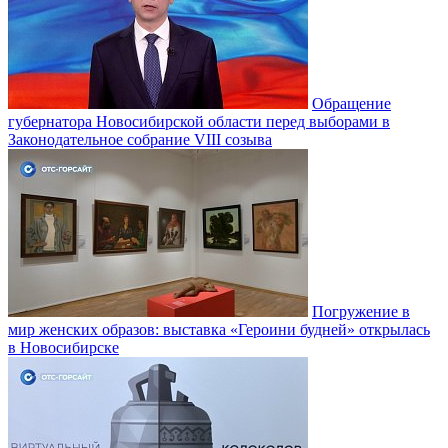
Обращение
губернатора Новосибирской области перед выборами в
Законодательное собрание VIII созыва
Погружение в
мир женских образов: выставка «Героини будней» открылась
в Новосибирске