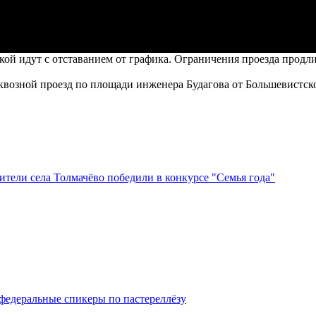
й идут с отставанием от графика. Ограничения проезда продлил
квозной проезд по площади инженера Будагова от Большевистск
тели села Толмачёво победили в конкурсе "Семья года"
федеральные спикеры по пастереллёзу