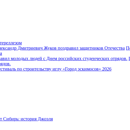
тереллезом
П
а
ядов.
стиваль по строительству иглу «Город эскимосов» 2026
т Сибирь: история Джоэля