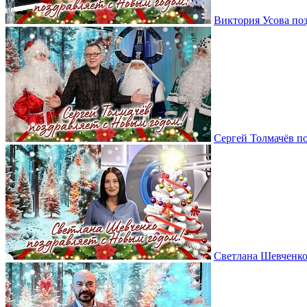
Виктория Усова по
Сергей Толмачёв п
Светлана Шевченко