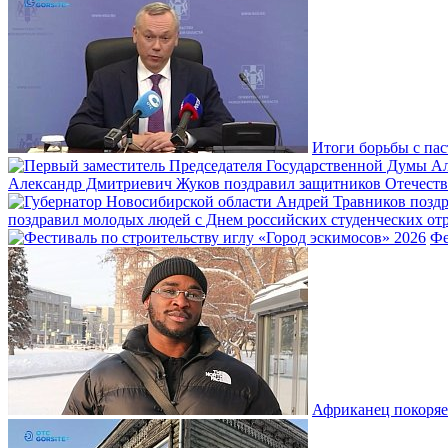
Итоги борьбы с пас
Александр Дмитриевич Жуков поздравил защитников Отечеств
поздравил молодых людей с Днем российских студенческих отр
Фе
Африканец покоряе