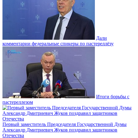
Дали
комментарии федеральные спикеры по пастереллёзу
Итоги борьбы с
пастереллезом
Первый заместитель Председателя Государственной Думы
Александр Дмитриевич Жуков поздравил защитников
Отечества