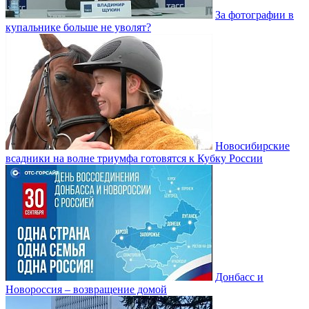
За фотографии в
купальнике больше не уволят?
Новосибирские
всадники на волне триумфа готовятся к Кубку России
Донбасс и
Новороссия – возвращение домой