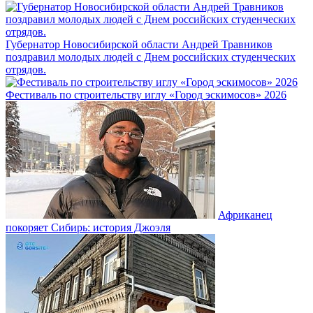
Губернатор Новосибирской области Андрей Травников
поздравил молодых людей с Днем российских студенческих
отрядов.
Фестиваль по строительству иглу «Город эскимосов» 2026
Африканец
покоряет Сибирь: история Джоэля