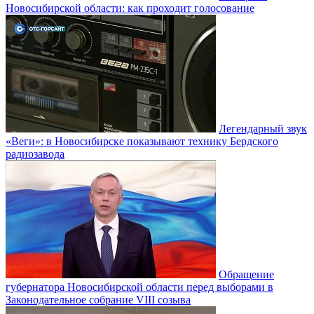
Новосибирской области: как проходит голосование
Легендарный звук
«Веги»: в Новосибирске показывают технику Бердского
радиозавода
Обращение
губернатора Новосибирской области перед выборами в
Законодательное собрание VIII созыва