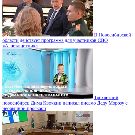
В Новосибирской
области действует программа для участников СВО
«Агрозащитник»
Трёхлетний
новосибирец Дима Квочкин написал письмо Деду Морозу с
необычной просьбой