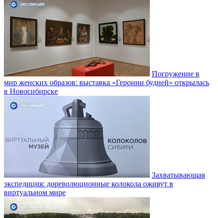
Погружение в
мир женских образов: выставка «Героини будней» открылась
в Новосибирске
Захватывающая
экспедиция: дореволюционные колокола оживут в
виртуальном мире