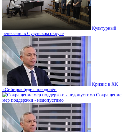
Культурный
ренессанс в Сузунском округе
Кризис в ХК
«Сибирь» будет преодолён
Сокращение
мер поддержки - недопустимо