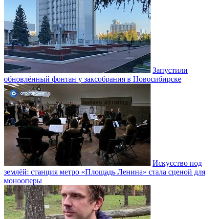
Запустили
обновлённый фонтан у заксобрания в Новосибирске
Искусство под
землёй: станция метро «Площадь Ленина» стала сценой для
монооперы