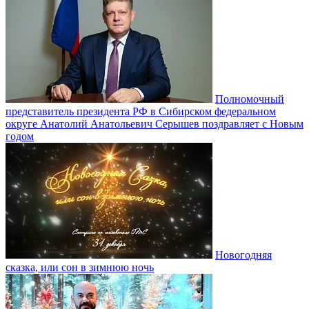
Полномочный
представитель президента РФ в Сибирском федеральном
округе Анатолий Анатольевич Серышев поздравляет с Новым
годом
Новогодняя
сказка, или сон в зимнюю ночь