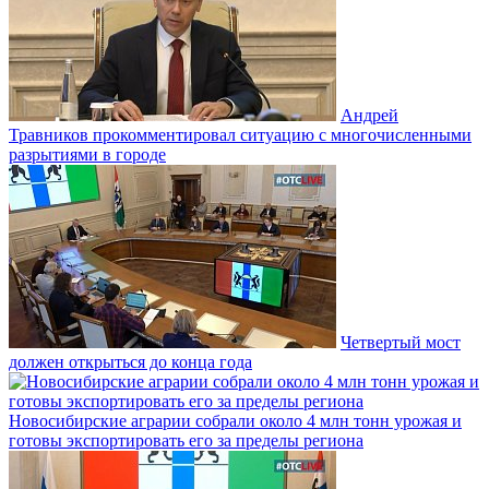
Андрей
Травников прокомментировал ситуацию с многочисленными
разрытиями в городе
Четвертый мост
должен открыться до конца года
Новосибирские аграрии собрали около 4 млн тонн урожая и
готовы экспортировать его за пределы региона