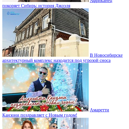
Африканец
покоряет Сибирь: история Джоэля
В Новосибирске
архитектурный комплекс находится под угрозой сноса
Амаретти
Канзони поздравляет с Новым годом!