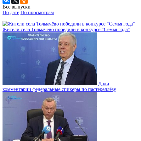
Все выпуски
По дате
По просмотрам
Жители села Толмачёво победили в конкурсе "Семья года"
Дали
комментарии федеральные спикеры по пастереллёзу