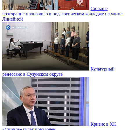
Сильное
возгорание произошло в педагогическом колледже на улице
Линейной
Культурный
ренессанс в Сузунском округе
Кризис в ХК
«Сибирь» будет преодолён