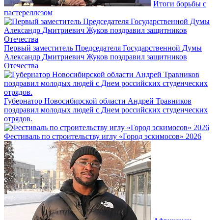
Итоги борьбы с
пастереллезом
Первый заместитель Председателя Государственной Думы
Александр Дмитриевич Жуков поздравил защитников
Отечества
Губернатор Новосибирской области Андрей Травников
поздравил молодых людей с Днем российских студенческих
отрядов.
Фестиваль по строительству иглу «Город эскимосов» 2026