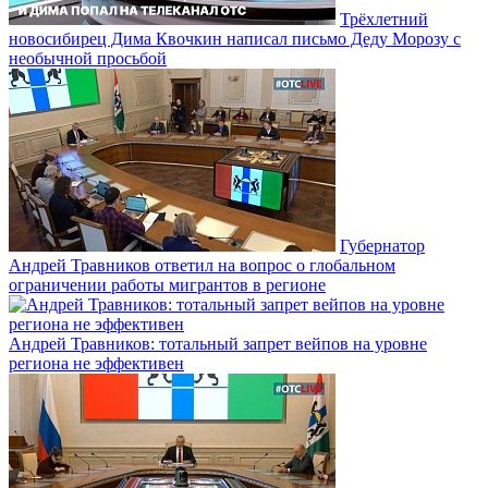
Трёхлетний
новосибирец Дима Квочкин написал письмо Деду Морозу с
необычной просьбой
Губернатор
Андрей Травников ответил на вопрос о глобальном
ограничении работы мигрантов в регионе
Андрей Травников: тотальный запрет вейпов на уровне
региона не эффективен