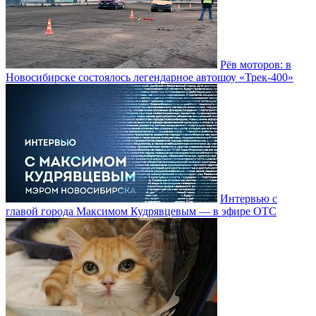
Рёв моторов: в
Новосибирске состоялось легендарное автошоу «Трек-400»
Интервью с
главой города Максимом Кудрявцевым — в эфире ОТС