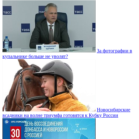
За фотографии в
купальнике больше не уволят?
Новосибирские
всадники на волне триумфа готовятся к Кубку России