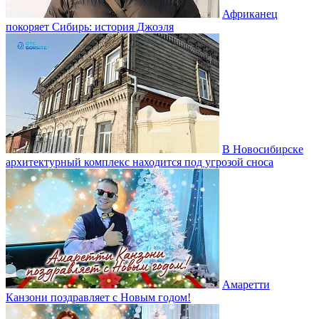
Африканец
покоряет Сибирь: история Джоэля
В Новосибирске
архитектурный комплекс находится под угрозой сноса
Амаретти
Канзони поздравляет с Новым годом!