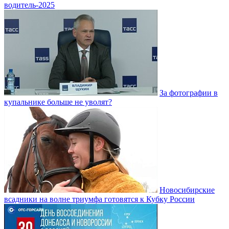
водитель-2025
За фотографии в
купальнике больше не уволят?
Новосибирские
всадники на волне триумфа готовятся к Кубку России