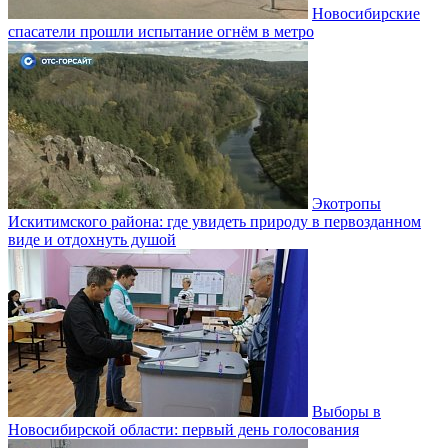
Новосибирские
спасатели прошли испытание огнём в метро
Экотропы
Искитимского района: где увидеть природу в первозданном
виде и отдохнуть душой
Выборы в
Новосибирской области: первый день голосования