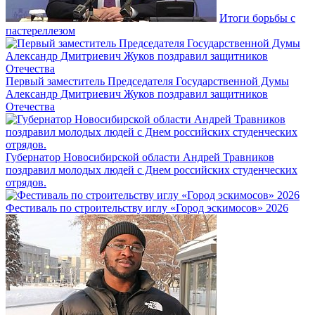
Итоги борьбы с
пастереллезом
Первый заместитель Председателя Государственной Думы
Александр Дмитриевич Жуков поздравил защитников
Отечества
Губернатор Новосибирской области Андрей Травников
поздравил молодых людей с Днем российских студенческих
отрядов.
Фестиваль по строительству иглу «Город эскимосов» 2026