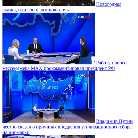
Новогодняя
сказка, или сон в зимнюю ночь
Работу нового
мессенджера MAX прокомментировал президент РФ
Владимир Путин
честно сказал о причинах внедрения утилизационного сбора
на иномарки