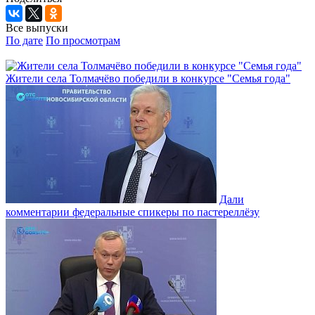
Все выпуски
По дате
По просмотрам
Жители села Толмачёво победили в конкурсе "Семья года"
Дали
комментарии федеральные спикеры по пастереллёзу