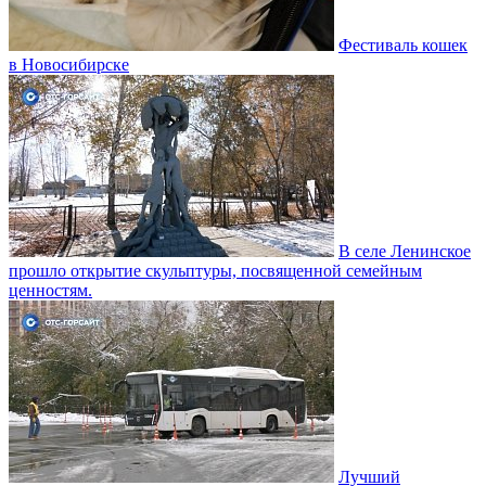
Фестиваль кошек
в Новосибирске
В селе Ленинское
прошло открытие скульптуры, посвященной семейным
ценностям.
Лучший