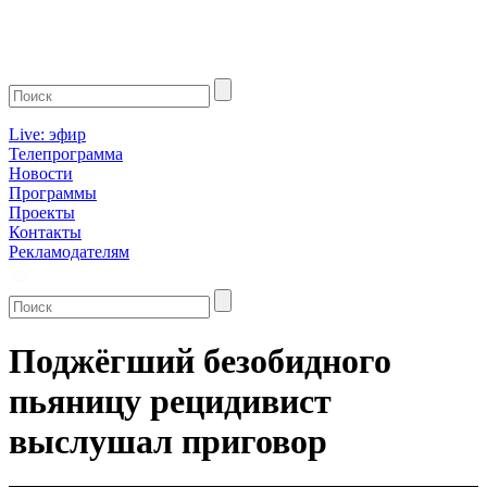
Live: эфир
Телепрограмма
Новости
Программы
Проекты
Контакты
Рекламодателям
Поджёгший безобидного
пьяницу рецидивист
выслушал приговор