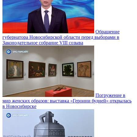
Обращение
губернатора Новосибирской области перед выборами в
Законодательное собрание VIII созыва
Погружение в
мир женских образов: выставка «Героини будней» открылась
в Новосибирске