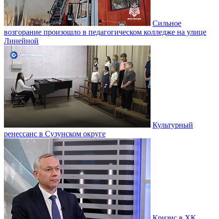
Сильное
возгорание произошло в педагогическом колледже на улице
Линейной
Культурный
ренессанс в Сузунском округе
Кризис в ХК