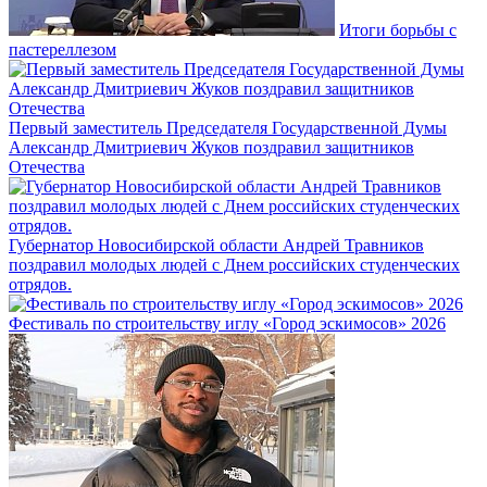
Итоги борьбы с
пастереллезом
Первый заместитель Председателя Государственной Думы
Александр Дмитриевич Жуков поздравил защитников
Отечества
Губернатор Новосибирской области Андрей Травников
поздравил молодых людей с Днем российских студенческих
отрядов.
Фестиваль по строительству иглу «Город эскимосов» 2026