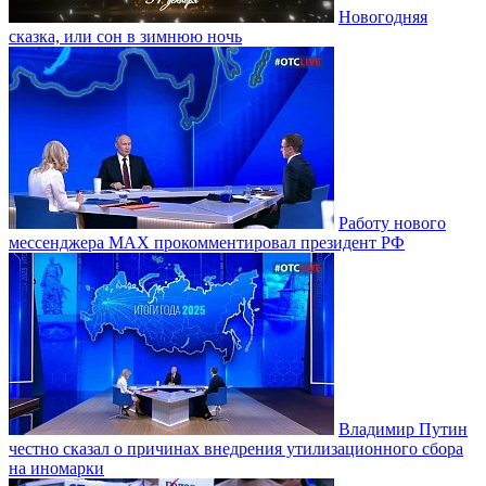
Новогодняя
сказка, или сон в зимнюю ночь
Работу нового
мессенджера MAX прокомментировал президент РФ
Владимир Путин
честно сказал о причинах внедрения утилизационного сбора
на иномарки