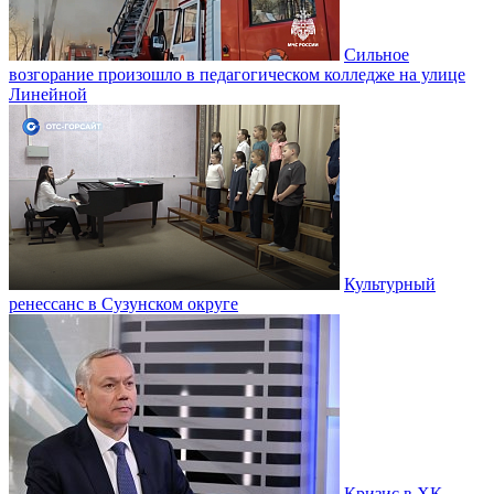
Сильное
возгорание произошло в педагогическом колледже на улице
Линейной
Культурный
ренессанс в Сузунском округе
Кризис в ХК