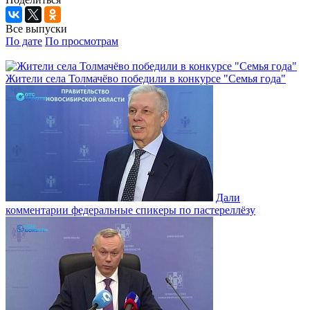
Все выпуски
По дате
По просмотрам
Жители села Толмачёво победили в конкурсе "Семья года"
Дали
комментарии федеральные спикеры по пастереллёзу