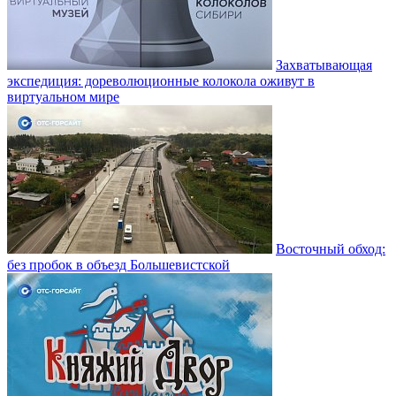
Захватывающая
экспедиция: дореволюционные колокола оживут в
виртуальном мире
Восточный обход:
без пробок в объезд Большевистской