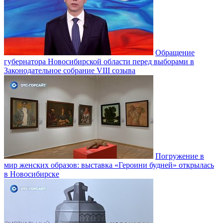
Обращение
губернатора Новосибирской области перед выборами в
Законодательное собрание VIII созыва
Погружение в
мир женских образов: выставка «Героини будней» открылась
в Новосибирске