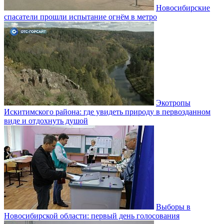
Новосибирские
спасатели прошли испытание огнём в метро
Экотропы
Искитимского района: где увидеть природу в первозданном
виде и отдохнуть душой
Выборы в
Новосибирской области: первый день голосования