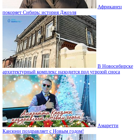
Африканец
покоряет Сибирь: история Джоэля
В Новосибирске
архитектурный комплекс находится под угрозой сноса
Амаретти
Канзони поздравляет с Новым годом!