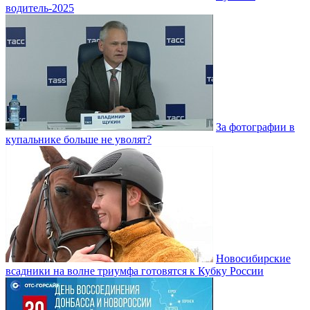
водитель-2025
За фотографии в
купальнике больше не уволят?
Новосибирские
всадники на волне триумфа готовятся к Кубку России