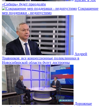
«Сибирь» будет преодолён
Сокращение
мер поддержки - недопустимо
Андрей
Травников: все концессионные поликлиники в
Новосибирской области будут достроены
Дорожные