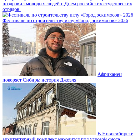
поздравил молодых людей с Днем российских студенческих
отрядов.
Фестиваль по строительству иглу «Город эскимосов» 2026
Африканец
покоряет Сибирь: история Джоэля
В Новосибирске
архитектурный комплекс находится под угрозой сноса