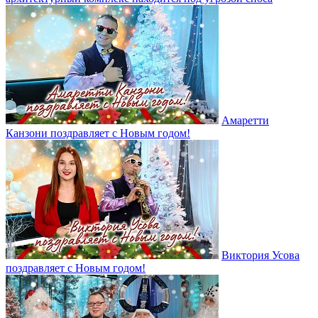
Амаретти
Канзони поздравляет с Новым годом!
Виктория Усова
поздравляет с Новым годом!