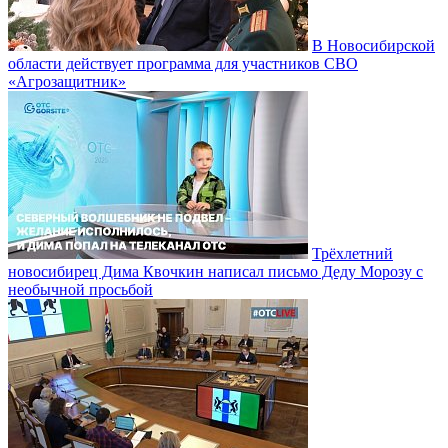
В Новосибирской
области действует программа для участников СВО
«Агрозащитник»
Трёхлетний
новосибирец Дима Квочкин написал письмо Деду Морозу с
необычной просьбой