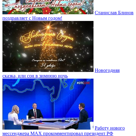
Станислав Блинов
поздравляет с Новым годом!
Новогодняя
сказка, или сон в зимнюю ночь
Работу нового
мессенджера MAX прокомментировал президент РФ