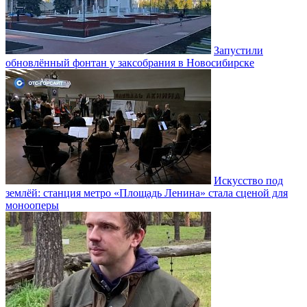
Запустили
обновлённый фонтан у заксобрания в Новосибирске
Искусство под
землёй: станция метро «Площадь Ленина» стала сценой для
монооперы