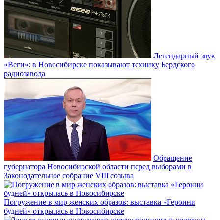
Легендарный звук
«Веги»: в Новосибирске показывают технику Бердского
радиозавода
Обращение
губернатора Новосибирской области перед выборами в
Законодательное собрание VIII созыва
Погружение в мир женских образов: выставка «Героини
будней» открылась в Новосибирске