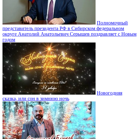
Полномочный
представитель президента РФ в Сибирском федеральном
округе Анатолий Анатольевич Серышев поздравляет с Новым
годом
Новогодняя
сказка, или сон в зимнюю ночь