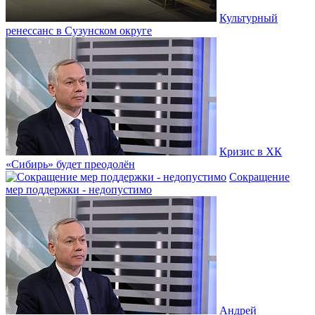
Культурный
ренессанс в Сузунском округе
Кризис в ХК
«Сибирь» будет преодолён
Сокращение
мер поддержки - недопустимо
Андрей