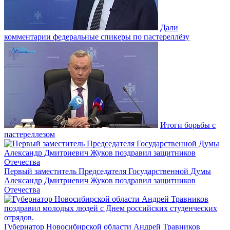
Дали
комментарии федеральные спикеры по пастереллёзу
Итоги борьбы с
пастереллезом
Первый заместитель Председателя Государственной Думы
Александр Дмитриевич Жуков поздравил защитников
Отечества
Губернатор Новосибирской области Андрей Травников