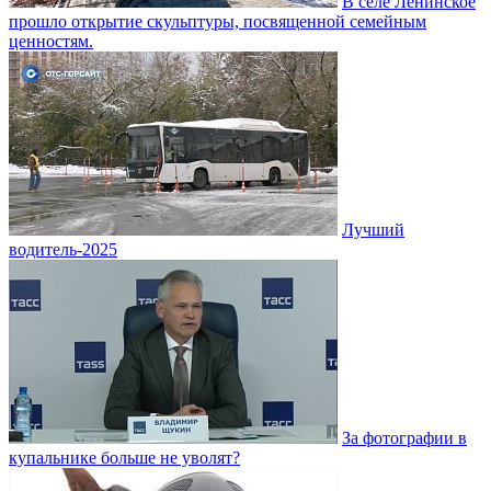
В селе Ленинское
прошло открытие скульптуры, посвященной семейным
ценностям.
Лучший
водитель-2025
За фотографии в
купальнике больше не уволят?