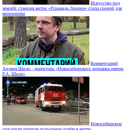
Искусство под
землёй: станция метро «Площадь Ленина» стала сценой для
монооперы
Комментарий
Андрея Шило - директора «Новосибирского зоопарка имени
Р.А. Шило»
Новосибирские
спасатели прошли испытание огнём в метро