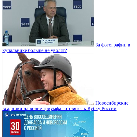
За фотографии в
купальнике больше не уволят?
Новосибирские
всадники на волне триумфа готовятся к Кубку России