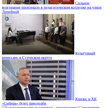
Сильное
возгорание произошло в педагогическом колледже на улице
Линейной
Культурный
ренессанс в Сузунском округе
Кризис в ХК
«Сибирь» будет преодолён
Сокращение