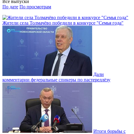
Все выпуски
По дате
По просмотрам
Жители села Толмачёво победили в конкурсе "Семья года"
Дали
комментарии федеральные спикеры по пастереллёзу
Итоги борьбы с