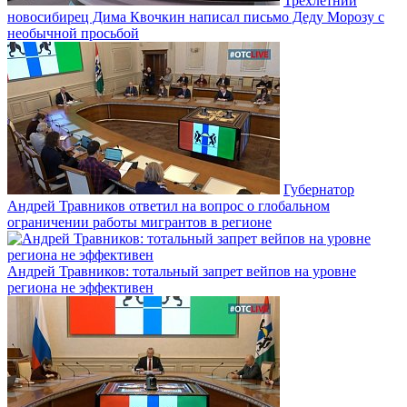
Трёхлетний
новосибирец Дима Квочкин написал письмо Деду Морозу с
необычной просьбой
Губернатор
Андрей Травников ответил на вопрос о глобальном
ограничении работы мигрантов в регионе
Андрей Травников: тотальный запрет вейпов на уровне
региона не эффективен