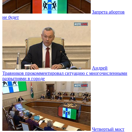
Запрета абортов
не будет
Андрей
Травников прокомментировал ситуацию с многочисленными
разрытиями в городе
Четвертый мост