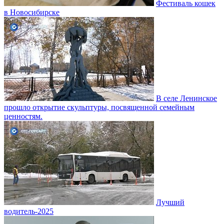
Фестиваль кошек
в Новосибирске
В селе Ленинское
прошло открытие скульптуры, посвященной семейным
ценностям.
Лучший
водитель-2025