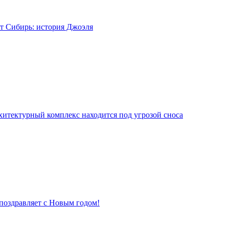
т Сибирь: история Джоэля
хитектурный комплекс находится под угрозой сноса
поздравляет с Новым годом!