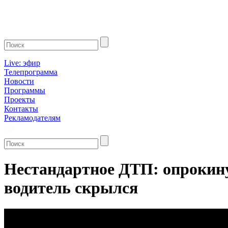
Live: эфир
Телепрограмма
Новости
Программы
Проекты
Контакты
Рекламодателям
Нестандартное ДТП: опрокинул
водитель скрылся