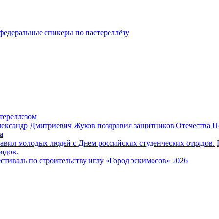
федеральные спикеры по пастереллёзу
тереллезом
П
а
ядов.
стиваль по строительству иглу «Город эскимосов» 2026