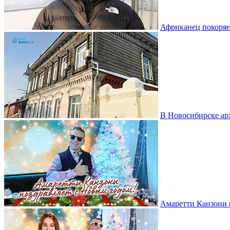
Африканец покоряе
В Новосибирске ар
Амаретти Канзони 