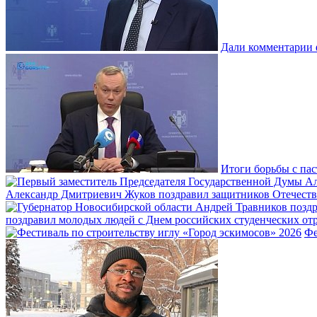
Дали комментарии 
Итоги борьбы с пас
Александр Дмитриевич Жуков поздравил защитников Отечеств
поздравил молодых людей с Днем российских студенческих отр
Фе