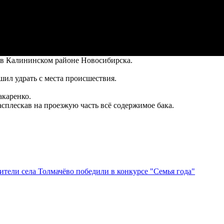
 в Калининском районе Новосибирска.
ил удрать с места происшествия.
акаренко.
асплескав на проезжую часть всё содержимое бака.
тели села Толмачёво победили в конкурсе "Семья года"