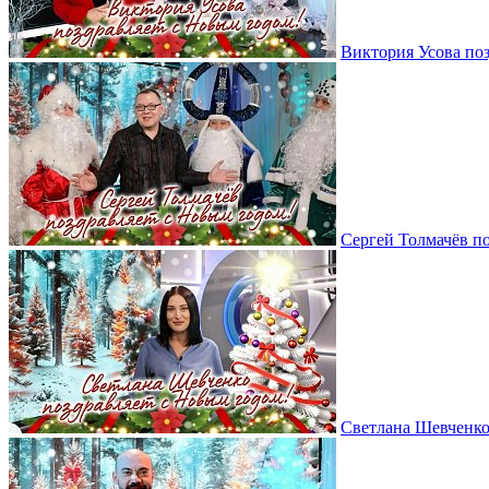
Виктория Усова по
Сергей Толмачёв п
Светлана Шевченко