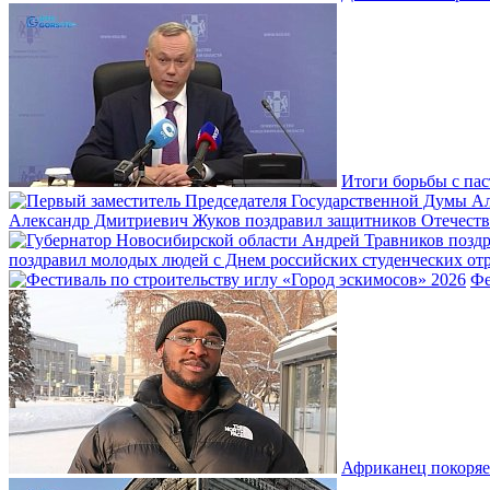
Итоги борьбы с пас
Александр Дмитриевич Жуков поздравил защитников Отечеств
поздравил молодых людей с Днем российских студенческих отр
Фе
Африканец покоряе