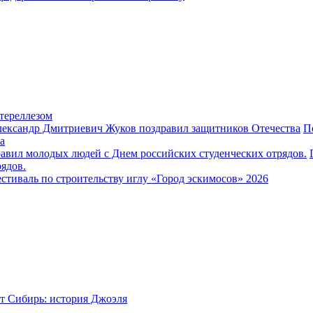
тереллезом
П
а
ядов.
стиваль по строительству иглу «Город эскимосов» 2026
т Сибирь: история Джоэля