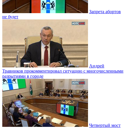
Запрета абортов
не будет
Андрей
Травников прокомментировал ситуацию с многочисленными
разрытиями в городе
Четвертый мост