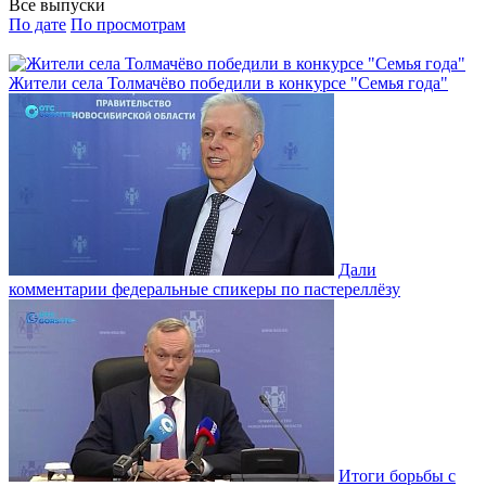
Все выпуски
По дате
По просмотрам
Жители села Толмачёво победили в конкурсе "Семья года"
Дали
комментарии федеральные спикеры по пастереллёзу
Итоги борьбы с