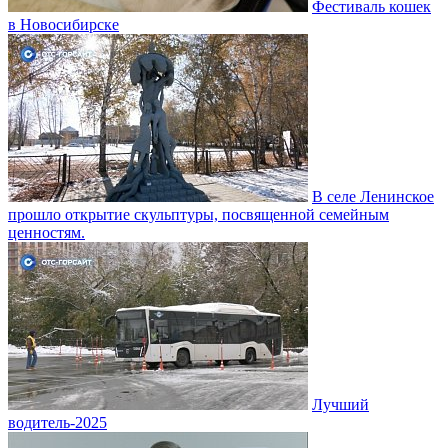
Фестиваль кошек
в Новосибирске
В селе Ленинское
прошло открытие скульптуры, посвященной семейным
ценностям.
Лучший
водитель-2025