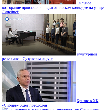
Сильное
возгорание произошло в педагогическом колледже на улице
Линейной
Культурный
ренессанс в Сузунском округе
Кризис в ХК
«Сибирь» будет преодолён
Сокращение