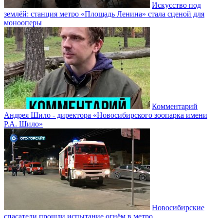
Искусство под
землёй: станция метро «Площадь Ленина» стала сценой для
монооперы
Комментарий
Андрея Шило - директора «Новосибирского зоопарка имени
Р.А. Шило»
Новосибирские
спасатели прошли испытание огнём в метро