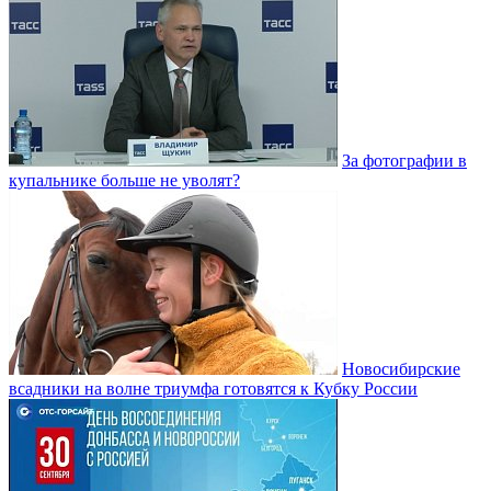
За фотографии в
купальнике больше не уволят?
Новосибирские
всадники на волне триумфа готовятся к Кубку России