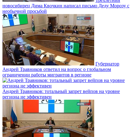
Трёхлетний
новосибирец Дима Квочкин написал письмо Деду Морозу с
необычной просьбой
Губернатор
Андрей Травников ответил на вопрос о глобальном
ограничении работы мигрантов в регионе
Андрей Травников: тотальный запрет вейпов на уровне
региона не эффективен