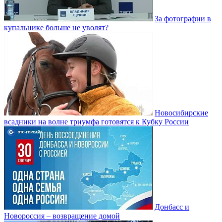
За фотографии в
купальнике больше не уволят?
Новосибирские
всадники на волне триумфа готовятся к Кубку России
Донбасс и
Новороссия – возвращение домой