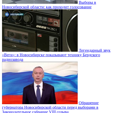
Выборы в
Новосибирской области: как проходит голосование
Легендарный звук
«Веги»: в Новосибирске показывают технику Бердского
радиозавода
Обращение
губернатора Новосибирской области перед выборами в
Законодательное собрание VIII созыва