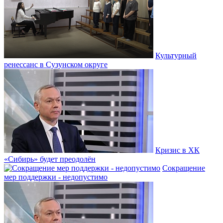
Культурный
ренессанс в Сузунском округе
Кризис в ХК
«Сибирь» будет преодолён
Сокращение
мер поддержки - недопустимо