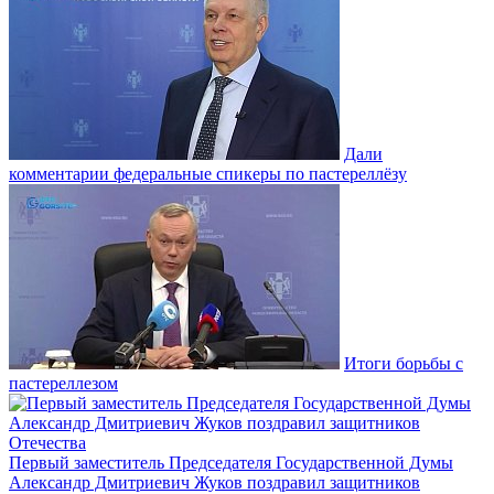
Дали
комментарии федеральные спикеры по пастереллёзу
Итоги борьбы с
пастереллезом
Первый заместитель Председателя Государственной Думы
Александр Дмитриевич Жуков поздравил защитников