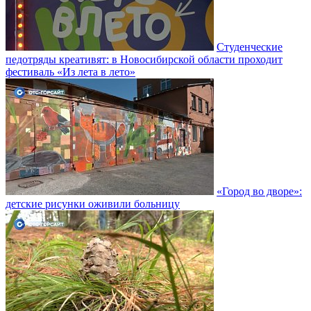
Студенческие
педотряды креативят: в Новосибирской области проходит
фестиваль «Из лета в лето»
«Город во дворе»:
детские рисунки оживили больницу