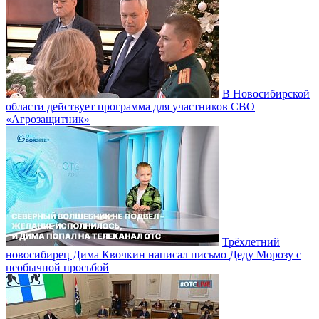
В Новосибирской
области действует программа для участников СВО
«Агрозащитник»
Трёхлетний
новосибирец Дима Квочкин написал письмо Деду Морозу с
необычной просьбой