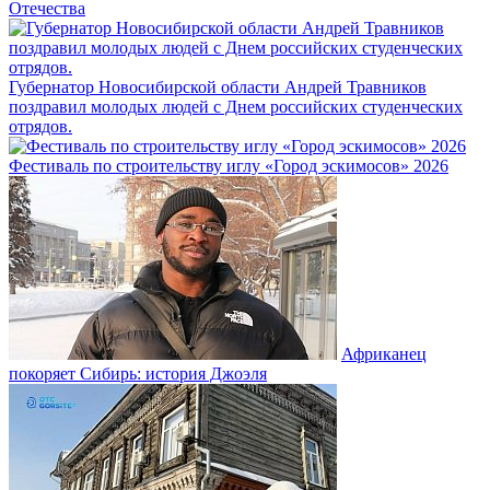
Отечества
Губернатор Новосибирской области Андрей Травников
поздравил молодых людей с Днем российских студенческих
отрядов.
Фестиваль по строительству иглу «Город эскимосов» 2026
Африканец
покоряет Сибирь: история Джоэля