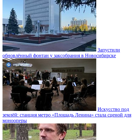
Запустили
обновлённый фонтан у заксобрания в Новосибирске
Искусство под
землёй: станция метро «Площадь Ленина» стала сценой для
монооперы