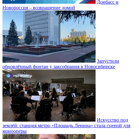
Донбасс и
Новороссия – возвращение домой
Запустили
обновлённый фонтан у заксобрания в Новосибирске
Искусство под
землёй: станция метро «Площадь Ленина» стала сценой для
монооперы