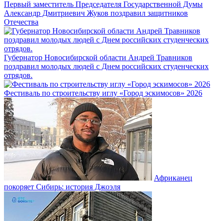
Первый заместитель Председателя Государственной Думы
Александр Дмитриевич Жуков поздравил защитников
Отечества
Губернатор Новосибирской области Андрей Травников
поздравил молодых людей с Днем российских студенческих
отрядов.
Фестиваль по строительству иглу «Город эскимосов» 2026
Африканец
покоряет Сибирь: история Джоэля