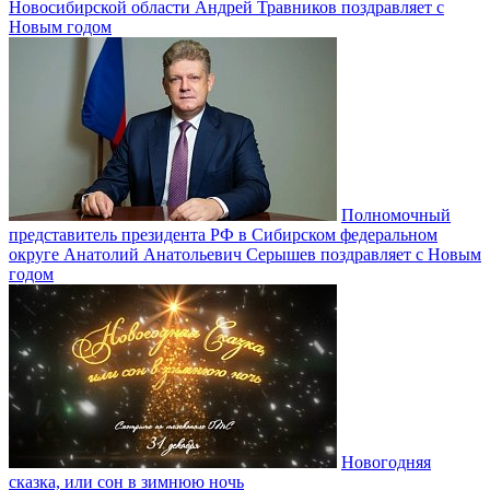
Новосибирской области Андрей Травников поздравляет с
Новым годом
Полномочный
представитель президента РФ в Сибирском федеральном
округе Анатолий Анатольевич Серышев поздравляет с Новым
годом
Новогодняя
сказка, или сон в зимнюю ночь