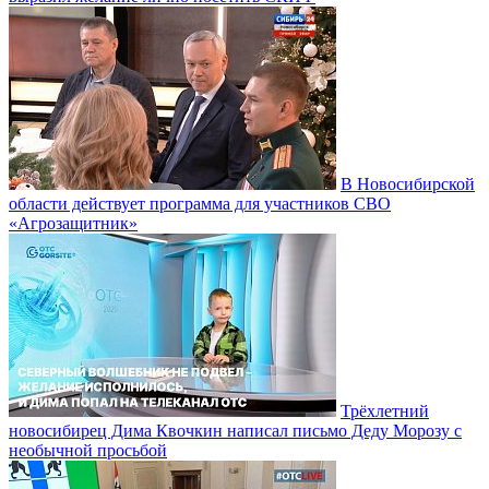
В Новосибирской
области действует программа для участников СВО
«Агрозащитник»
Трёхлетний
новосибирец Дима Квочкин написал письмо Деду Морозу с
необычной просьбой