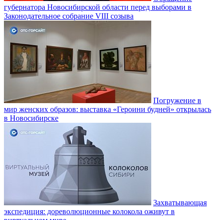
губернатора Новосибирской области перед выборами в
Законодательное собрание VIII созыва
Погружение в
мир женских образов: выставка «Героини будней» открылась
в Новосибирске
Захватывающая
экспедиция: дореволюционные колокола оживут в