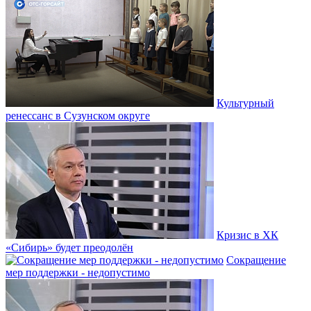
Культурный
ренессанс в Сузунском округе
Кризис в ХК
«Сибирь» будет преодолён
Сокращение
мер поддержки - недопустимо