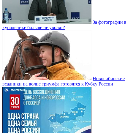
За фотографии в
купальнике больше не уволят?
Новосибирские
всадники на волне триумфа готовятся к Кубку России