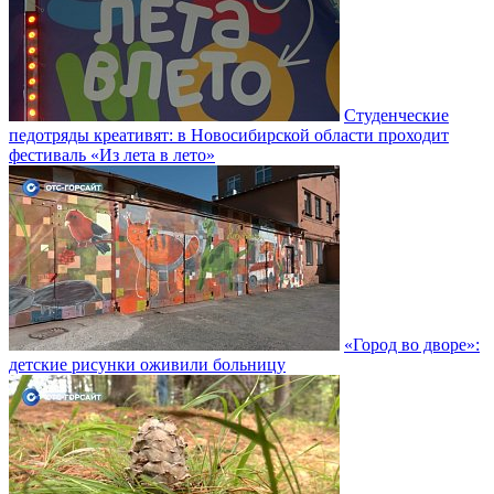
Студенческие
педотряды креативят: в Новосибирской области проходит
фестиваль «Из лета в лето»
«Город во дворе»:
детские рисунки оживили больницу