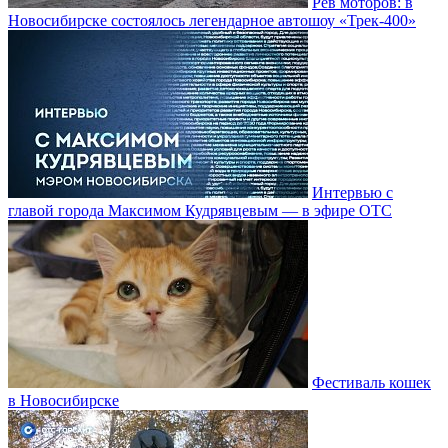
Рёв моторов: в
Новосибирске состоялось легендарное автошоу «Трек-400»
Интервью с
главой города Максимом Кудрявцевым — в эфире ОТС
Фестиваль кошек
в Новосибирске