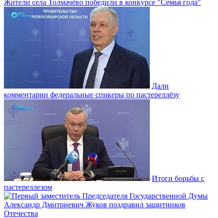
Жители села Толмачёво победили в конкурсе "Семья года"
Дали
комментарии федеральные спикеры по пастереллёзу
Итоги борьбы с
пастереллезом