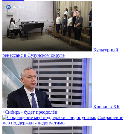
Культурный
ренессанс в Сузунском округе
Кризис в ХК
«Сибирь» будет преодолён
Сокращение
мер поддержки - недопустимо