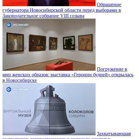
Обращение
губернатора Новосибирской области перед выборами в
Законодательное собрание VIII созыва
Погружение в
мир женских образов: выставка «Героини будней» открылась
в Новосибирске
Захватывающая