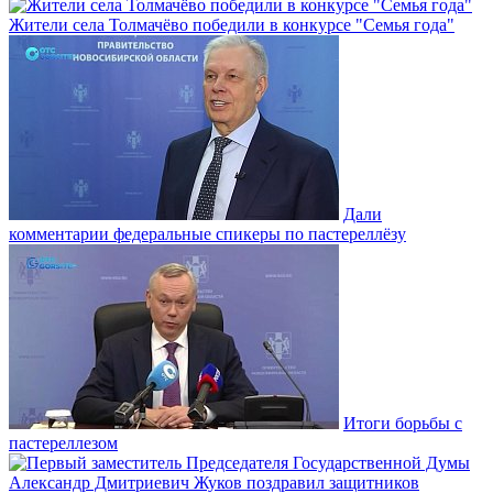
Жители села Толмачёво победили в конкурсе "Семья года"
Дали
комментарии федеральные спикеры по пастереллёзу
Итоги борьбы с
пастереллезом