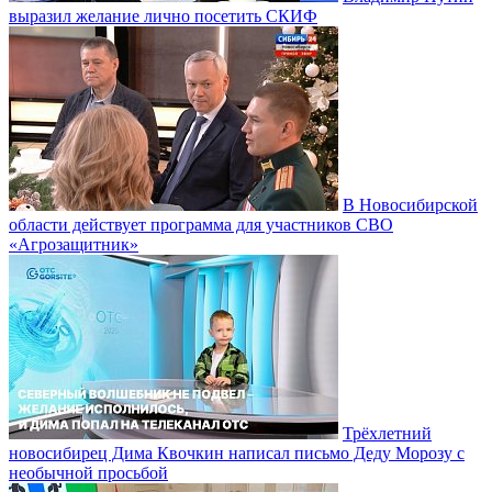
выразил желание лично посетить СКИФ
В Новосибирской
области действует программа для участников СВО
«Агрозащитник»
Трёхлетний
новосибирец Дима Квочкин написал письмо Деду Морозу с
необычной просьбой