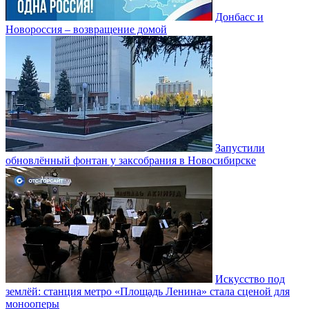
Донбасс и
Новороссия – возвращение домой
Запустили
обновлённый фонтан у заксобрания в Новосибирске
Искусство под
землёй: станция метро «Площадь Ленина» стала сценой для
монооперы