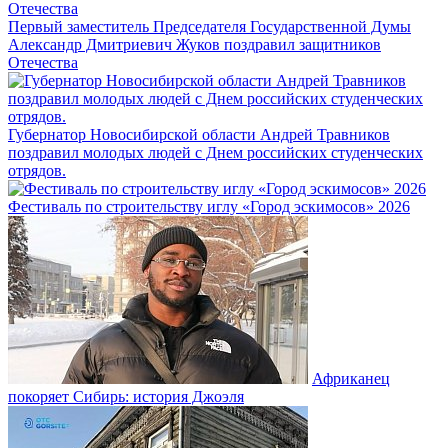
Первый заместитель Председателя Государственной Думы
Александр Дмитриевич Жуков поздравил защитников
Отечества
Губернатор Новосибирской области Андрей Травников
поздравил молодых людей с Днем российских студенческих
отрядов.
Фестиваль по строительству иглу «Город эскимосов» 2026
Африканец
покоряет Сибирь: история Джоэля