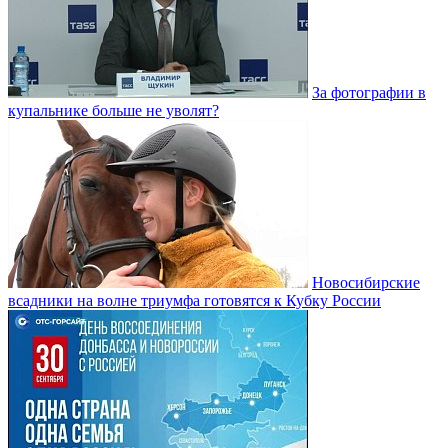
За фотографии в
купальнике больше не уволят?
Новосибирские
всадники на волне триумфа готовятся к Кубку России