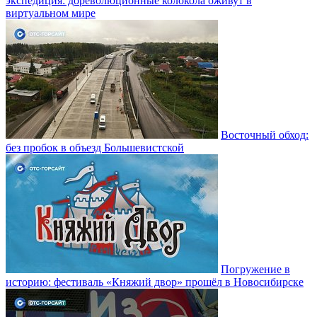
экспедиция: дореволюционные колокола оживут в
виртуальном мире
Восточный обход:
без пробок в объезд Большевистской
Погружение в
историю: фестиваль «Княжий двор» прошёл в Новосибирске