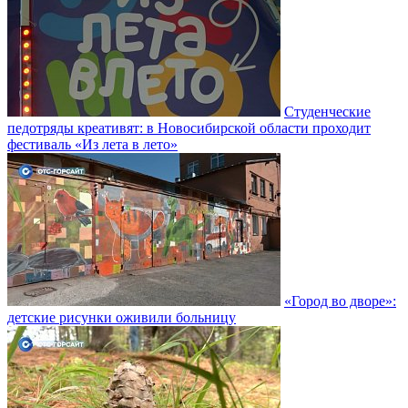
Студенческие
педотряды креативят: в Новосибирской области проходит
фестиваль «Из лета в лето»
«Город во дворе»:
детские рисунки оживили больницу